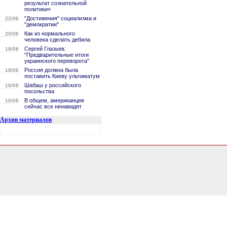
результат сознательной
политики»
"Достижения" социализма и
22/06
"демократии"
Как из нормального
20/06
человека сделать дебила
Сергей Глазьев:
19/06
"Предварительные итоги
украинского переворота"
Россия должна была
18/06
поставить Киеву ультиматум
Шабаш у российского
16/06
посольства
В общем, американцев
16/06
сейчас все ненавидят
Архив материалов
0.14893102645874