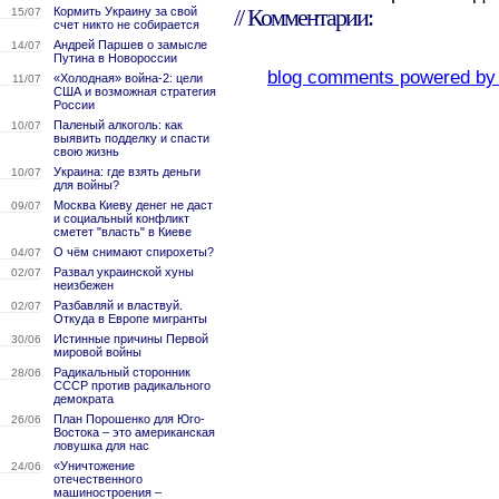
Кормить Украину за свой
// Комментарии:
15/07
счет никто не собирается
Андрей Паршев о замысле
14/07
Путина в Новороссии
blog comments powered b
«Холодная» война-2: цели
11/07
США и возможная стратегия
России
Паленый алкоголь: как
10/07
выявить подделку и спасти
свою жизнь
Украина: где взять деньги
10/07
для войны?
Москва Киеву денег не даст
09/07
и социальный конфликт
сметет "власть" в Киеве
О чём снимают спирохеты?
04/07
Развал украинской хуны
02/07
неизбежен
Разбавляй и властвуй.
02/07
Откуда в Европе мигранты
Истинные причины Первой
30/06
мировой войны
Радикальный сторонник
28/06
СССР против радикального
демократа
План Порошенко для Юго-
26/06
Востока – это американская
ловушка для нас
«Уничтожение
24/06
отечественного
машиностроения –