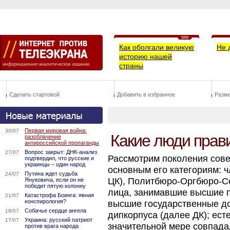
Как оболгали великую
Не 
историю нашей
страны
Сделать стартовой
Добавить в избранное
Разм
Первая мировая война:
30/07
Какие люди пра
разоблачение
антироссийской пропаганды
Вопрос закрыт: ДНК-анализ
27/07
Рассмотрим поколения сове
подтвердил, что русские и
украинцы – один народ
основным его категориям: 
Путина ждет судьба
24/07
ЦК), Политбюро-Оргбюро-Се
Януковича, если он не
победит пятую колонну
лица, занимавшие высшие 
Катастрофа Боинга: явная
21/07
конспирология?
высшие государственные до
Собачье сердце ангела
18/07
дипкорпуса (далее ДК); есте
Украина: русский патриот
17/07
значительной мере совпада
против врага народа