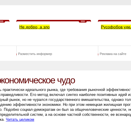
Не добро, а зло
Русофобов уде
Разместить информер
Реклама на сайте
экономическое чудо
 практически идеального рынка, где требования рыночной эффективнос
справедливости. Его метод включал синтез наиболее позитивных идей и
ный рынок, но не чурался государственного вмешательства, однако тол
 падению эффективности экономики. Но при этом немецкая жилищная про
р. Подобно социал-демократам он был за общечеловеческие ценности, н
пределительной систем, а на основе частной собственности, ее всенаро
ка.
Читать целиком