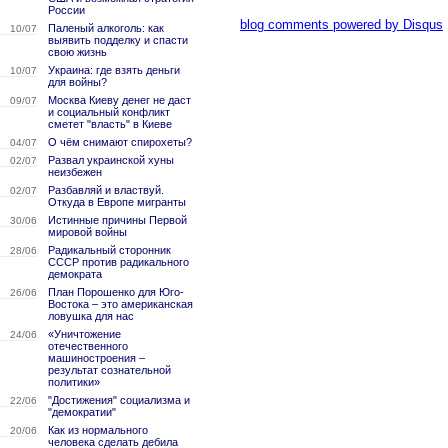
России
blog comments powered by
Disqus
Паленый алкоголь: как
10/07
выявить подделку и спасти
свою жизнь
Украина: где взять деньги
10/07
для войны?
Москва Киеву денег не даст
09/07
и социальный конфликт
сметет "власть" в Киеве
О чём снимают спирохеты?
04/07
Развал украинской хуны
02/07
неизбежен
Разбавляй и властвуй.
02/07
Откуда в Европе мигранты
Истинные причины Первой
30/06
мировой войны
Радикальный сторонник
28/06
СССР против радикального
демократа
План Порошенко для Юго-
26/06
Востока – это американская
ловушка для нас
«Уничтожение
24/06
отечественного
машиностроения –
результат сознательной
политики»
"Достижения" социализма и
22/06
"демократии"
Как из нормального
20/06
человека сделать дебила