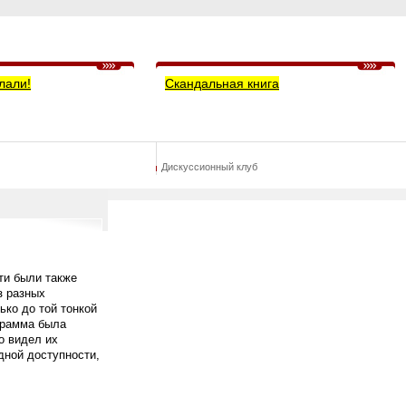
лали!
Скандальная книга
Дискуссионный клуб
ти были также
з разных
ько до той тонкой
грамма была
о видел их
дной доступности,