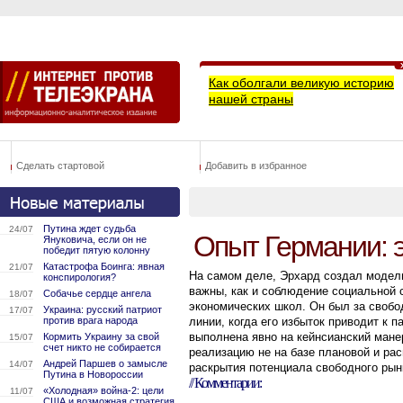
Как оболгали великую историю
нашей страны
Сделать стартовой
Добавить в избранное
Путина ждет судьба
24/07
Опыт Германии: 
Януковича, если он не
победит пятую колонну
Катастрофа Боинга: явная
21/07
На самом деле, Эрхард создал модель
конспирология?
важны, как и соблюдение социальной 
Собачье сердце ангела
18/07
экономических школ. Он был за свобод
Украина: русский патриот
17/07
против врага народа
линии, когда его избыток приводит к
выполнена явно на кейнсианский мане
Кормить Украину за свой
15/07
счет никто не собирается
реализацию не на базе плановой и рас
Андрей Паршев о замысле
14/07
раскрытия потенциала свободного рын
Путина в Новороссии
// Комментарии:
«Холодная» война-2: цели
11/07
США и возможная стратегия