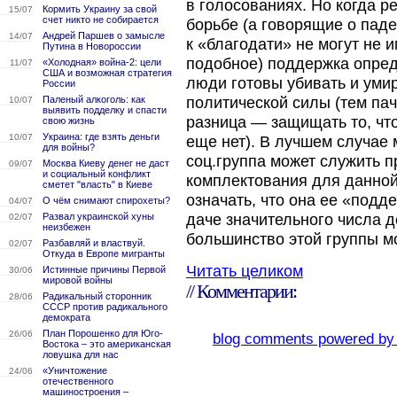
в голосованиях. Но когда р
Кормить Украину за свой
15/07
счет никто не собирается
борьбе (а говорящие о пад
Андрей Паршев о замысле
14/07
к «благодати» не могут не 
Путина в Новороссии
подобное) поддержка опред
«Холодная» война-2: цели
11/07
США и возможная стратегия
люди готовы убивать и уми
России
Паленый алкоголь: как
политической силы (тем пач
10/07
выявить подделку и спасти
разница — защищать то, что
свою жизнь
Украина: где взять деньги
10/07
еще нет). В лучшем случае 
для войны?
соц.группа может служить 
Москва Киеву денег не даст
09/07
и социальный конфликт
комплектования для данной 
сметет "власть" в Киеве
означать, что она ее «подд
О чём снимают спирохеты?
04/07
Развал украинской хуны
даче значительного числа д
02/07
неизбежен
большинство этой группы м
Разбавляй и властвуй.
02/07
Откуда в Европе мигранты
Читать целиком
Истинные причины Первой
30/06
мировой войны
// Комментарии:
Радикальный сторонник
28/06
СССР против радикального
демократа
План Порошенко для Юго-
26/06
blog comments powered b
Востока – это американская
ловушка для нас
«Уничтожение
24/06
отечественного
машиностроения –