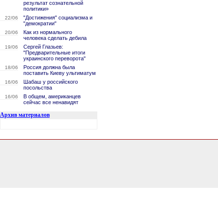
результат сознательной
политики»
"Достижения" социализма и
22/06
"демократии"
Как из нормального
20/06
человека сделать дебила
Сергей Глазьев:
19/06
"Предварительные итоги
украинского переворота"
Россия должна была
18/06
поставить Киеву ультиматум
Шабаш у российского
16/06
посольства
В общем, американцев
16/06
сейчас все ненавидят
Архив материалов
0.22492694854736