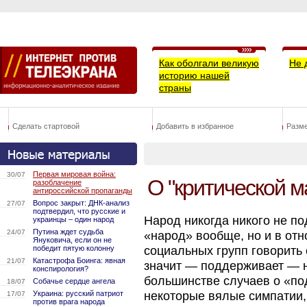
Как оболгали великую
Не 
историю нашей
страны
Сделать стартовой
Добавить в избранное
Разм
Первая мировая война:
30/07
О "критической м
разоблачение
антироссийской пропаганды
Вопрос закрыт: ДНК-анализ
27/07
подтвердил, что русские и
Народ никогда никого не по
украинцы – один народ
Путина ждет судьба
24/07
«народ» вообще, но и в от
Януковича, если он не
победит пятую колонну
социальных групп говорить 
Катастрофа Боинга: явная
21/07
значит — поддерживает — н
конспирология?
большинстве случаев о «под
Собачье сердце ангела
18/07
Украина: русский патриот
некоторые вялые симпатии,
17/07
против врага народа