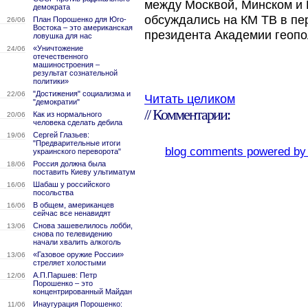
между Москвой, Минском и 
демократа
обсуждались на КМ ТВ в пер
План Порошенко для Юго-
26/06
Востока – это американская
президента Академии геопо
ловушка для нас
«Уничтожение
24/06
отечественного
машиностроения –
результат сознательной
политики»
"Достижения" социализма и
22/06
Читать целиком
"демократии"
// Комментарии:
Как из нормального
20/06
человека сделать дебила
Сергей Глазьев:
19/06
"Предварительные итоги
blog comments powered b
украинского переворота"
Россия должна была
18/06
поставить Киеву ультиматум
Шабаш у российского
16/06
посольства
В общем, американцев
16/06
сейчас все ненавидят
Снова зашевелилось лобби,
13/06
снова по телевидению
начали хвалить алкоголь
«Газовое оружие России»
13/06
стреляет холостыми
А.П.Паршев: Петр
12/06
Порошенко – это
концентрированный Майдан
Инаугурация Порошенко:
11/06