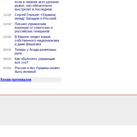
если в первом акте уронили
ружье, оно обязательно
выстрелит в последнем
Сергей Глазьев: «Украина:
11/06
между Западом и Россией
Письмо украинским
10/06
военным от советских и
российских генералов
В Европе грядет взрыв
10/06
собственного национализма
и даже фашизма
Теперь у Асада развязаны
09/06
руки
Как объяснить украинцам
09/06
всё это?
Россия и без Украины может
05/06
быть великой
Архив материалов
0.25484800338745