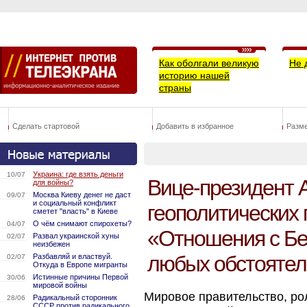
Как оболгали великую
Не 
историю нашей
страны
Сделать стартовой
Добавить в избранное
Разм
Украина: где взять деньги
10/07
Вице-президент 
для войны?
Москва Киеву денег не даст
09/07
и социальный конфликт
геополитических 
сметет "власть" в Киеве
О чём снимают спирохеты?
04/07
«Отношения с Бе
Развал украинской хуны
02/07
неизбежен
любых обстоятел
Разбавляй и властвуй.
02/07
Откуда в Европе мигранты
Истинные причины Первой
30/06
мировой войны
Мировое правительство, ро
Радикальный сторонник
28/06
СССР против радикального