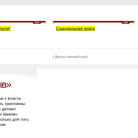
лали!
Скандальная книга
Дискуссионный клуб
ыв»
ые к власти
ать триллионы
е делают
е банков».
олько для того,
ком