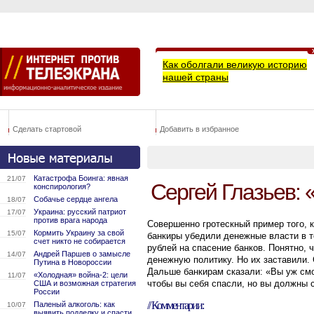
Как оболгали великую историю
нашей страны
Сделать стартовой
Добавить в избранное
Катастрофа Боинга: явная
21/07
Сергей Глазьев:
конспирология?
Собачье сердце ангела
18/07
Украина: русский патриот
17/07
против врага народа
Совершенно гротескный пример того, к
Кормить Украину за свой
15/07
банкиры убедили денежные власти в т
счет никто не собирается
рублей на спасение банков. Понятно, 
Андрей Паршев о замысле
14/07
денежную политику. Но их заставили. 
Путина в Новороссии
Дальше банкирам сказали: «Вы уж смо
«Холодная» война-2: цели
11/07
чтобы вы себя спасли, но вы должны 
США и возможная стратегия
России
// Комментарии:
Паленый алкоголь: как
10/07
выявить подделку и спасти