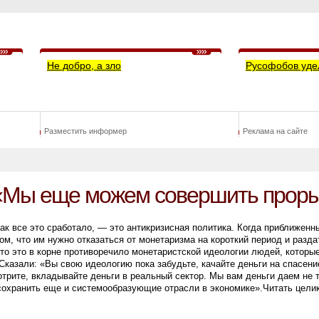
Не добро, а зло
Русофобов уде
Разместить информер
Реклама на сайте
 «Мы еще можем совершить прор
ак все это сработало, — это антикризисная политика. Когда приближенн
ом, что им нужно отказаться от монетаризма на короткий период и разд
что это в корне противоречило монетаристской идеологии людей, которы
Сказали: «Вы свою идеологию пока забудьте, качайте деньги на спасени
трите, вкладывайте деньги в реальный сектор. Мы вам деньги даем не т
сохранить еще и системообразующие отрасли в экономике».Читать цели