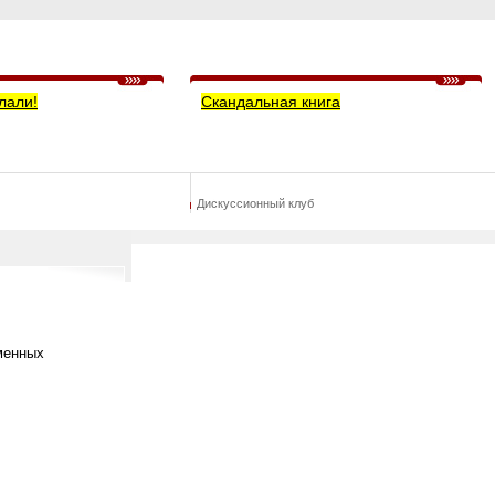
лали!
Скандальная книга
Дискуссионный клуб
менных