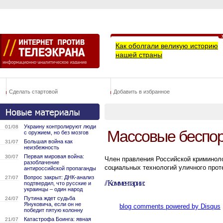
Как оболгали великую историю
нашей страны
Сделать стартовой
Добавить в избранное
Украину контролируют люди
01/08
Массовые беспор
с оружием, но без мозгов
Большая война как
31/07
неизбежность
Первая мировая война:
30/07
Член правления Российской криминол
разоблачение
социальных технологий уличного прот
антироссийской пропаганды
Вопрос закрыт: ДНК-анализ
27/07
// Комментарии:
подтвердил, что русские и
украинцы – один народ
Путина ждет судьба
24/07
Януковича, если он не
blog comments powered by
Disqus
победит пятую колонну
Катастрофа Боинга: явная
21/07