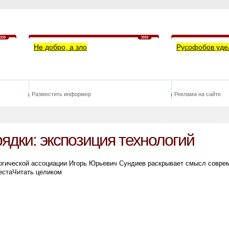
Не добро, а зло
Русофобов уде
Разместить информер
Реклама на сайте
ядки: экспозиция технологий
огической ассоциации Игорь Юрьевич Сундиев раскрывает смысл совре
естаЧитать целиком