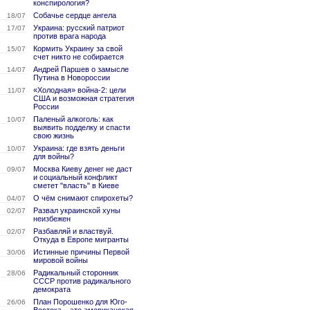
конспирология?
Собачье сердце ангела
18/07
Украина: русский патриот
17/07
против врага народа
Кормить Украину за свой
15/07
счет никто не собирается
Андрей Паршев о замысле
14/07
Путина в Новороссии
«Холодная» война-2: цели
11/07
США и возможная стратегия
России
Паленый алкоголь: как
10/07
выявить подделку и спасти
свою жизнь
Украина: где взять деньги
10/07
для войны?
Москва Киеву денег не даст
09/07
и социальный конфликт
сметет "власть" в Киеве
О чём снимают спирохеты?
04/07
Развал украинской хуны
02/07
неизбежен
Разбавляй и властвуй.
02/07
Откуда в Европе мигранты
Истинные причины Первой
30/06
мировой войны
Радикальный сторонник
28/06
СССР против радикального
демократа
План Порошенко для Юго-
26/06