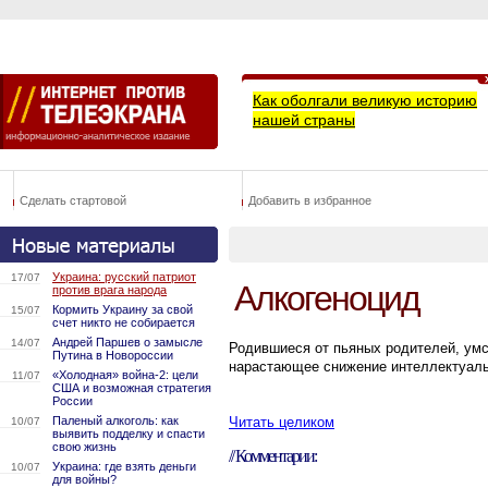
Как оболгали великую историю
нашей страны
Сделать стартовой
Добавить в избранное
Украина: русский патриот
17/07
Алкогеноцид
против врага народа
Кормить Украину за свой
15/07
счет никто не собирается
Андрей Паршев о замысле
14/07
Родившиеся от пьяных родителей, умс
Путина в Новороссии
нарастающее снижение интеллектуаль
«Холодная» война-2: цели
11/07
США и возможная стратегия
России
Паленый алкоголь: как
Читать целиком
10/07
выявить подделку и спасти
свою жизнь
// Комментарии:
Украина: где взять деньги
10/07
для войны?