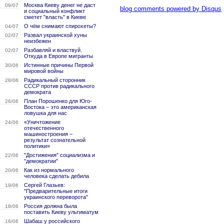
Москва Киеву денег не даст
09/07
blog comments powered by
Disqus
и социальный конфликт
сметет "власть" в Киеве
О чём снимают спирохеты?
04/07
Развал украинской хуны
02/07
неизбежен
Разбавляй и властвуй.
02/07
Откуда в Европе мигранты
Истинные причины Первой
30/06
мировой войны
Радикальный сторонник
28/06
СССР против радикального
демократа
План Порошенко для Юго-
26/06
Востока – это американская
ловушка для нас
«Уничтожение
24/06
отечественного
машиностроения –
результат сознательной
политики»
"Достижения" социализма и
22/06
"демократии"
Как из нормального
20/06
человека сделать дебила
Сергей Глазьев:
19/06
"Предварительные итоги
украинского переворота"
Россия должна была
18/06
поставить Киеву ультиматум
Шабаш у российского
16/06