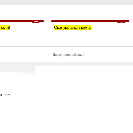
лали!
Скандальная книга
Дискуссионный клуб
т все