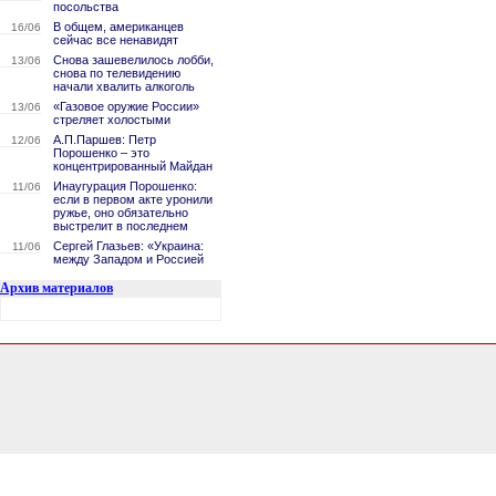
посольства
В общем, американцев
16/06
сейчас все ненавидят
Снова зашевелилось лобби,
13/06
снова по телевидению
начали хвалить алкоголь
«Газовое оружие России»
13/06
стреляет холостыми
А.П.Паршев: Петр
12/06
Порошенко – это
концентрированный Майдан
Инаугурация Порошенко:
11/06
если в первом акте уронили
ружье, оно обязательно
выстрелит в последнем
Сергей Глазьев: «Украина:
11/06
между Западом и Россией
Архив материалов
0.14680099487305