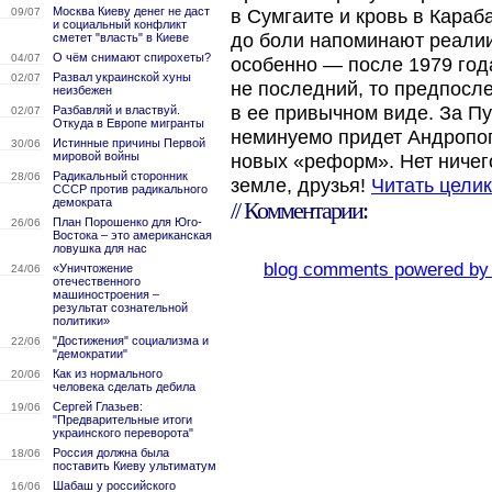
Москва Киеву денег не даст
09/07
в Сумгаите и кровь в Кара
и социальный конфликт
до боли напоминают реали
сметет "власть" в Киеве
О чём снимают спирохеты?
04/07
особенно — после 1979 год
Развал украинской хуны
02/07
не последний, то предпосл
неизбежен
в ее привычном виде. За П
Разбавляй и властвуй.
02/07
Откуда в Европе мигранты
неминуемо придет Андропог
Истинные причины Первой
30/06
мировой войны
новых «реформ». Нет ничег
Радикальный сторонник
28/06
земле, друзья!
Читать цели
СССР против радикального
демократа
// Комментарии:
План Порошенко для Юго-
26/06
Востока – это американская
ловушка для нас
blog comments powered b
«Уничтожение
24/06
отечественного
машиностроения –
результат сознательной
политики»
"Достижения" социализма и
22/06
"демократии"
Как из нормального
20/06
человека сделать дебила
Сергей Глазьев:
19/06
"Предварительные итоги
украинского переворота"
Россия должна была
18/06
поставить Киеву ультиматум
Шабаш у российского
16/06