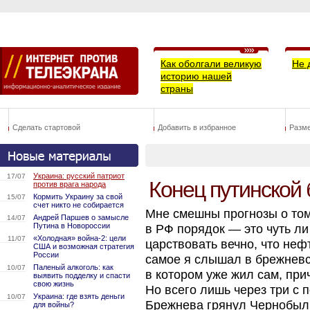
Как оболгали великую
Не 
историю нашей
страны
Сделать стартовой
Добавить в избранное
Разм
Украина: русский патриот
17/07
Конец путинской
против врага народа
Кормить Украину за свой
15/07
счет никто не собирается
Мне смешны прогнозы о том
Андрей Паршев о замысле
14/07
Путина в Новороссии
в РФ порядок — это чуть ли
«Холодная» война-2: цели
11/07
царствовать вечно, что нефт
США и возможная стратегия
России
самое я слышал в брежне
Паленый алкоголь: как
10/07
в котором уже жил сам, при
выявить подделку и спасти
свою жизнь
Но всего лишь через три с 
Украина: где взять деньги
10/07
Брежнева грянул Чернобыль
для войны?