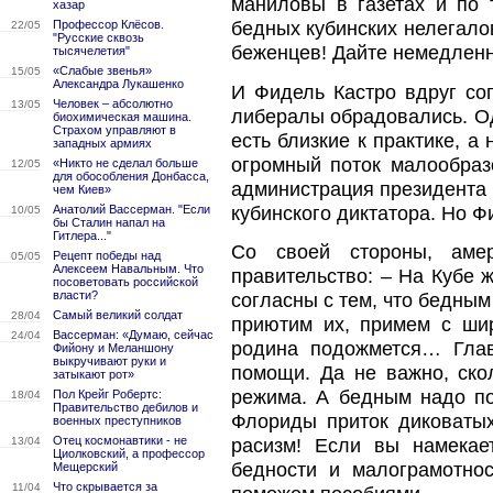
маниловы в газетах и по
хазар
Профессор Клёсов.
бедных кубинских нелегалов
22/05
"Русские сквозь
беженцев! Дайте немедленн
тысячелетия"
«Слабые звенья»
15/05
Александра Лукашенко
И Фидель Кастро вдруг сог
Человек – абсолютно
13/05
либералы обрадовались. Од
биохимическая машина.
Страхом управляют в
есть близкие к практике, а
западных армиях
огромный поток малообраз
«Никто не сделал больше
12/05
для обособления Донбасса,
администрация президента 
чем Киев»
кубинского диктатора. Но Ф
Анатолий Вассерман. "Если
10/05
бы Сталин напал на
Гитлера..."
Со своей стороны, аме
Рецепт победы над
05/05
Алексеем Навальным. Что
правительство: – На Кубе 
посоветовать российской
власти?
согласны с тем, что бедны
Самый великий солдат
28/04
приютим их, примем с шир
Вассерман: «Думаю, сейчас
24/04
родина подожмется… Главн
Фийону и Меланшону
выкручивают руки и
помощи. Да не важно, ско
затыкают рот»
режима. А бедным надо по
Пол Крейг Робертс:
18/04
Правительство дебилов и
Флориды приток диковатых
военных преступников
Отец космонавтики - не
расизм! Если вы намекае
13/04
Циолковский, а профессор
бедности и малограмотно
Мещерский
Что скрывается за
11/04