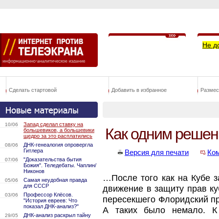
Не д
Сделать стартовой
Добавить в избранное
Размес
Запад сделал ставку на
10/06
Как одним решен
большевиков, а большевики
щедро за это расплатились
ДНК-генеалогия опровергла
08/06
Гитлера
Версия для печати
Ко
"Доказательства бытия
07/06
Божия". Теледебаты. Чаплин/
Никонов
…После того как на Кубе з
Самая неудобная правда
05/06
для СССР
движение в защиту прав ку
Профессор Клёсов.
03/06
пересекшего Флоридский пр
"История евреев: Что
показал ДНК-анализ?"
А таких было немало. К
ДНК-анализ раскрыл тайну
29/05