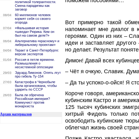
поможем пособиями…
политикой толерантности.
Смена парадигмы как
заговор
60 миллионов человек
08/04
кормят себя со своего
Вот примерно такой обме
огорода
напоминает мне диалог в 
«Фальшивая история
07/04
«шведа» Рюрика. Кем он
героями. Один из них – Сл
был на самом деле?»
Альтернатива «красному» и
06/04
идеи и заставляет другого
либеральному проектам»
но делает. Результат понят
Теракт в Санкт-Петербурге:
04/04
версии экспертов
Димон! Давай всех кубинцев
Россия в петле времени.
01/04
Размышления о
несистемной оппозиции
– Чёт я очкую, Славик. Дум
Эдуард Лимонов. Опять лгут
29/03
про гибель Ту-154
– Да ты успоко-о-ойся! Я сто
Катастрофа в Чернобыле
27/03
была организована, чтобы
ударить по СССР
Короче говоря, американско
Была ли обречена
26/03
Российская империя?
кубинским Кастро и америк
Коммунист против
125 тысяч кубинских эмиг
монархиста
хитрый Фидель только пот
Архив материалов
освободить кубинские тюрь
облегчал жизнь своей стран
Позже Кастро хвастался, ч