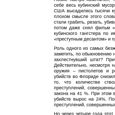
себе весь кубинский мусо
США высадились тысячи ку
плохом смысле этого слов
стали грабить, резать, уби
потом даже снял фильм «
кубинского гангстера по 
«преступным десантом» и 
Роль одного из самых безж
заметить, по обыкновению н
захлестнувший штат? При
Действительно, несмотря 
оружия – пистолетов и р
убийств во Флориде снизил
то, что количестве ств
преступлений, совершенны
закона на 41 %. При этом 
убийств вырос на 24%. По
преступлений, совершенны
Но через четыре года этот