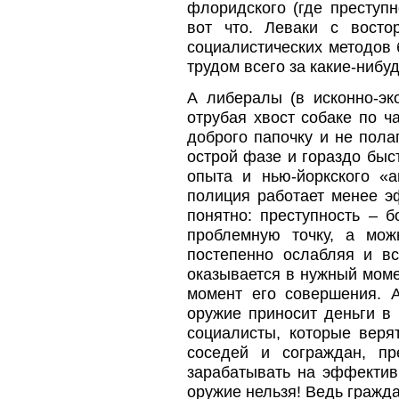
флоридского (где преступ
вот что. Леваки с восто
социалистических методов 
трудом всего за какие-нибуд
А либералы (в исконно-эк
отрубая хвост собаке по ч
доброго папочку и не пола
острой фазе и гораздо бы
опыта и нью-йоркского «
полиция работает менее э
понятно: преступность – 
проблемную точку, а мож
постепенно ослабляя и вс
оказывается в нужный моме
момент его совершения. 
оружие приносит деньги в
социалисты, которые веря
соседей и сограждан, пр
зарабатывать на эффектив
оружие нельзя! Ведь гражда