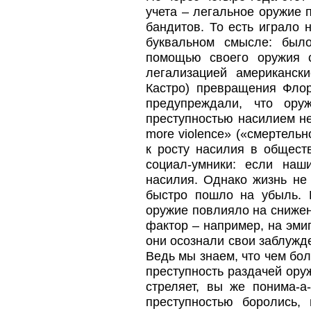
учета – легальное оружие 
бандитов. То есть играло 
буквальном смысле: было
помощью своего оружия 
легализацией американск
Кастро) превращения Фло
предупреждали, что ору
преступностью насилием нель
more violence» («смертель
к росту насилия в обществ
социал-умники: если наш
насилия. Однако жизнь не
быстро пошло на убыль. 
оружие повлияло на снижен
фактор – например, на эми
они осознали свои заблужде
Ведь мы знаем, что чем бо
преступность раздачей оруж
стреляет, вы же понима-а-
преступностью боролись,