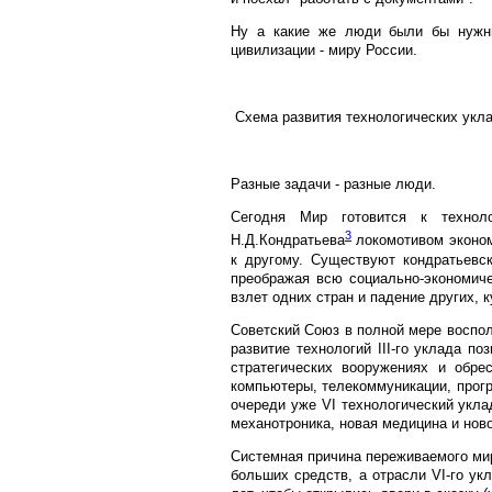
Ну а какие же люди были бы нужны
цивилизации - миру России.
Схема развития технологических укла
Разные задачи - разные люди.
Сегодня Мир готовится к техноло
3
Н.Д.Кондратьева
локомотивом эконом
к другому. Существуют кондратьевс
преображая всю социально-экономиче
взлет одних стран и падение других, к
Советский Союз в полной мере воспол
развитие технологий III-го уклада по
стратегических вооружениях и обрес
компьютеры, телекоммуникации, прогр
очереди уже VI технологический укла
механотроника, новая медицина и нов
Системная причина переживаемого мир
больших средств, а отрасли VI-го ук