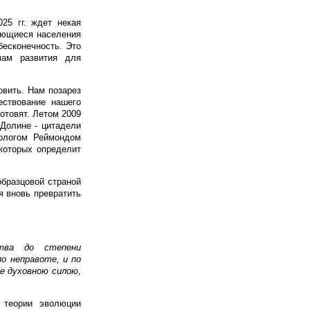
25 гг. ждет некая
сающиеся населения
бесконечность. Это
мам развития для
овить. Нам позарез
ествование нашего
готовят. Летом 2009
 Долине - цитадели
рологом Реймондом
 которых определит
образцовой страной
я вновь превратить
ства до степени
о неправоте, и по
е духовною силою,
 теории эволюции