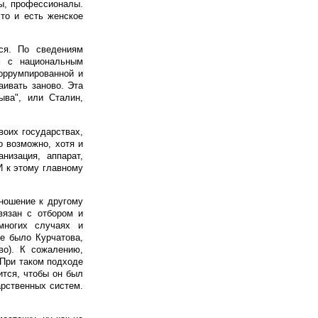
ты, профессионалы.
то и есть женское
ся. По сведениям
м с национальным
оррумпированной и
аивать заново. Эта
ыва", или Сталин,
воих государствах,
о возможно, хотя и
низация, аппарат,
И к этому главному
тношение к другому
вязан с отбором и
многих случаях и
не было Курчатова,
во). К сожалению,
 При таком подходе
ится, чтобы он был
арственных систем.