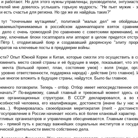
 и работают. Но для этого нужны управленцы, руководители, энтузиас
телей мне довелось услышать горькую мудрость: "Не пьет мужик - э
 и есть счастье для региона. Но где же их найдёшь таких?"
 тут "точечными мутациями", политикой "малых дел" не обойдешь
аваемых/принимаемых в российском админаппарате взяток сравни
дело с очень громоздкой (по сравнению с советскими временами), к
ому, ключевые блоки госаппарата или аппарат в целом придется отстр
Пётр I, отодвигавший бояр и создававший дворянскую "элиту прор
кратов на ключевые посты в преддверии войны.
сти? Опыт Южной Кореи и Китая, которые смогли это осуществить в с
изменить место своей страны и её будущее в мире, показывает, что эт
 мечта (большой проект, план, состояние умов) - воля (люди, орга
 уровню ответственности, поддержка народа) - действие (это главное). 
вые многое вложить в будущее страны, найдутся. Было бы главное.
немного поговорили. Теперь - отбор. Отбор имеет непосредственное о
 начать?" По-видимому, самый главный и тревожный момент здесь с
их организационных структурах. В СССР декларировался, а во 
особностей человека, его квалификации, достоинств (иначе бы у нас 
а...). Формировалась своеобразная меритократия (merit - достоинст
госуправление в России начинает носить всё более клановый характер.
нтливых организаторов и управленцев обесцениваются. Главным станов
то - прямой путь к распаду важнейших социальных институтов и госуд
нческой деятельности вместо собственно дела.