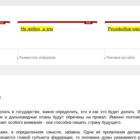
Не добро, а зло
Русофобов уде
Разместить информер
Реклама на сайте
и
делать в государстве, важно определить, кто и как это будет делать.
е и дальновидные планы будут обречены на провал. Именно поэтом
ает особого внимания - она способна лишить страну будущего.
даже, в определенном смысле, забавна. Одни её проявления дела
начается главой субъекта федерации, то половина думы уважаемого р