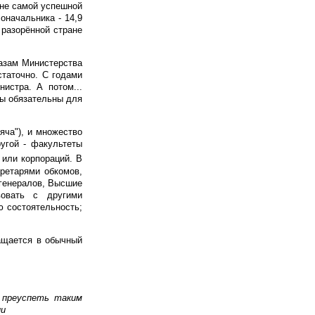
 не самой успешной
оначальника - 14,9
 разорённой стране
казам Министерства
статочно. С годами
истра. А потом...
бы обязательны для
яча"), и множество
угой - факультеты
 или корпораций. В
ретарями обкомов,
 генералов, Высшие
вовать с другими
ю состоятельность;
ащается в обычный
 преуспеть таким
ии