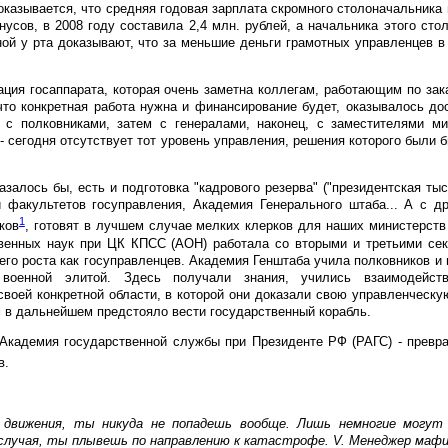
 оказывается, что средняя годовая зарплата скромного столоначальника
нусов, в 2008 году составила 2,4 млн. рублей, а начальника этого стол
ой у рта доказывают, что за меньшие деньги грамотных управленцев в
ация госаппарата, которая очень заметна коллегам, работающим по за
что конкретная работа нужна и финансирование будет, оказывалось до
 с полковниками, затем с генералами, наконец, с заместителями мин
 - сегодня отсутствует тот уровень управления, решения которого были 
азалось бы, есть и подготовка "кадрового резерва" ("президентская тыс
 факультетов госуправления, Академия Генерального штаба... А с др
1
ков
, готовят в лучшем случае мелких клерков для наших министерств
венных наук при ЦК КПСС (АОН) работала со вторыми и третьими сек
его роста как госуправленцев. Академия Генштаба учила полковников и
военной элитой. Здесь получали знания, учились взаимодейст
воей конкретной области, в которой они доказали свою управленческу
 в дальнейшем предстояло вести государственный корабль.
Академия государственной службы при Президенте РФ (РАГС) - превр
в.
 движения, ты никуда не попадешь вообще. Лишь немногие могут
 случая, ты плывешь по направлению к катастрофе. V. Менеджер маф