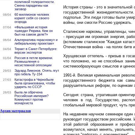
политикой толерантности.
Смена парадигмы как
История страны - это в значительной
заговор
государственной жизнедеятельности
60 миллионов человек
08/04
подполье. Эти люди готовы были уми
кормят себя со своего
огорода
войны, они смогли Россию удержать.
«Фальшивая история
07/04
«шведа» Рюрика. Кем он
Сталинские наркомы, управленцы, чи
был на самом деле?»
- присущая им огромная энергия, раб
Альтернатива «красному» и
06/04
(вспомним сталинское "Каждая катас
либеральному проектам»
Отечественная война - на полях битв 
Теракт в Санкт-Петербурге:
04/04
версии экспертов
Хрущевская оттепель - призыв в госа
Россия в петле времени.
01/04
что положено, но не способных зани
Размышления о
несистемной оппозиции
системообразующих смыслов и ценност
Эдуард Лимонов. Опять лгут
29/03
про гибель Ту-154
1991-й. Великая криминальная революц
Катастрофа в Чернобыле
27/03
государственного бюджета как самы
была организована, чтобы
разрушительных реформ, по оценкам з
ударить по СССР
Была ли обречена
26/03
Сегодня: страна, утратившая ориенти
Российская империя?
человек в год. Государство, расп
Коммунист против
монархиста
глобальный мировой продукт, чуть пр
Архив материалов
На недавнем научном семинаре один и
руководит государством российским. 
этой работой образования и профес
возмутился, начал менять, увольнять,
и поехал "работать с документами".