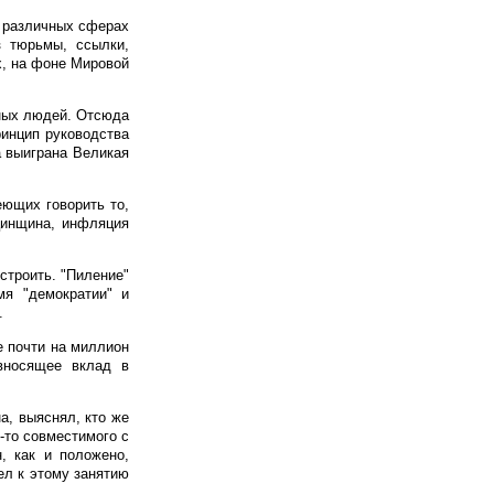
в различных сферах
з тюрьмы, ссылки,
х, на фоне Мировой
бных людей. Отсюда
ринцип руководства
а выиграна Великая
еющих говорить то,
цинщина, инфляция
строить. "Пиление"
мя "демократии" и
.
е почти на миллион
 вносящее вклад в
а, выяснял, кто же
-то совместимого с
, как и положено,
ел к этому занятию