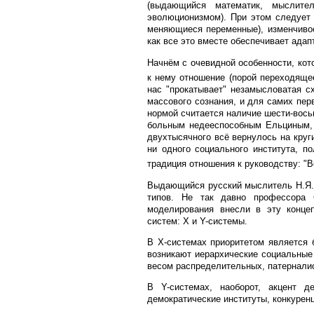
(выдающийся математик, мыслит
эволюционизмом). При этом следует
меняющиеся переменные), изменчивос
как все это вместе обеспечивает ада
Начнём с очевидной особенности, кот
к нему отношение (порой переходяще
нас "прокатывает" незамысловатая с
массового сознания, и для самих пер
нормой считается наличие шести-вось
больным недееспособным Ельциным, з
двухтысячного всё вернулось на круг
ни одного социального института, п
традиция отношения к руководству: "В
Выдающийся русский мыслитель Н.Я.Д
типов. Не так давно профессора С
моделирования внесли в эту конце
систем: X и Y-системы.
В X-системах приоритетом является 
возникают иерархические социальные
весом распределительных, патерналис
В Y-системах, наоборот, акцент д
демократические институты, конкурен