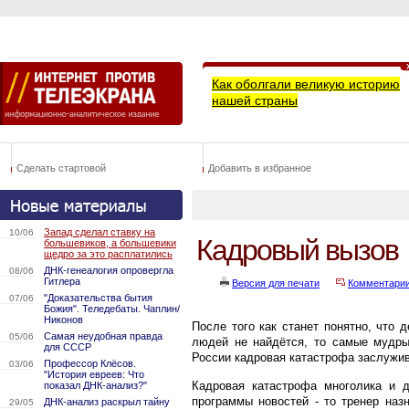
Как оболгали великую историю
нашей страны
Сделать стартовой
Добавить в избранное
Запад сделал ставку на
10/06
Кадровый вызов
большевиков, а большевики
щедро за это расплатились
ДНК-генеалогия опровергла
08/06
Гитлера
Версия для печати
Комментари
"Доказательства бытия
07/06
Божия". Теледебаты. Чаплин/
Никонов
После того как станет понятно, что 
Самая неудобная правда
05/06
людей не найдётся, то самые мудры
для СССР
России кадровая катастрофа заслужив
Профессор Клёсов.
03/06
"История евреев: Что
Кадровая катастрофа многолика и 
показал ДНК-анализ?"
программы новостей - то тренер наз
ДНК-анализ раскрыл тайну
29/05