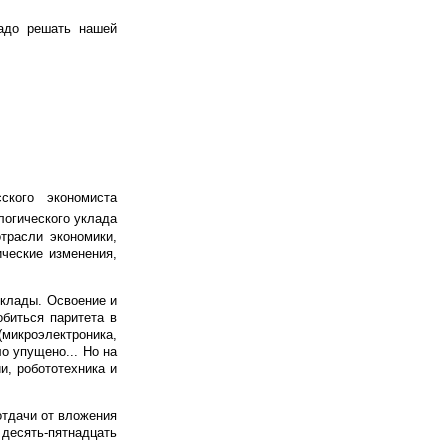
надо решать нашей
ского экономиста
логического уклада
трасли экономики,
ческие изменения,
уклады. Освоение и
обиться паритета в
микроэлектроника,
о упущено... Но на
и, робототехника и
отдачи от вложения
 десять-пятнадцать