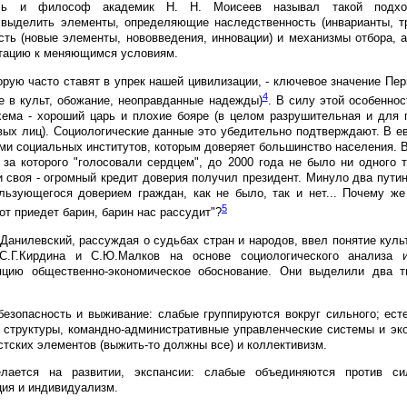
ель и философ академик Н. Н. Моисеев называл такой подхо
 выделить элементы, определяющие наследственность (инварианты, т
ть (новые элементы, нововведения, инновации) и механизмы отбора, 
птацию к меняющимся условиям.
орую часто ставят в упрек нашей цивилизации, - ключевое значение Пер
4
е в культ, обожание, неоправданные надежды)
. В силу этой особеннос
хема - хороший царь и плохие бояре (в целом разрушительная и для 
вых лиц). Социологические данные это убедительно подтверждают. В е
ми социальных институтов, которым доверяет большинство населения. В
а которого "голосовали сердцем", до 2000 года не было ни одного т
и своя - огромный кредит доверия получил президент. Минуло два путин
ользующегося доверием граждан, как не было, так и нет... Почему ж
5
от приедет барин, барин нас рассудит"?
анилевский, рассуждая о судьбах стран и народов, ввел понятие куль
.Г.Кирдина и С.Ю.Малков на основе социологического анализа и
пцию общественно-экономическое обоснование. Они выделили два 
безопасность и выживание: слабые группируются вокруг сильного; ес
 структуры, командно-административные управленческие системы и эк
тских элементов (выжить-то должны все) и коллективизм.
елается на развитии, экспансии: слабые объединяются против си
ция и индивидуализм.