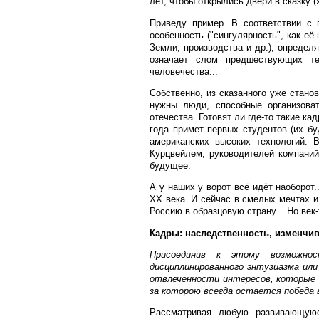
лет, чтобы открылись двери в сказку (
Приведу пример. В соответствии с 
особенность ("сингулярность", как е
Земли, производства и др.), определ
означает слом предшествующих те
человечества...
Собственно, из сказанного уже стано
нужны люди, способные организова
отечества. Готовят ли где-то такие ка
года примет первых студентов (их бу
американских высоких технологий. 
Курцвейлем, руководителей компаний
будущее.
А у наших у ворот всё идёт наоборот
ХХ века. И сейчас в смелых мечтах и
Россию в образцовую страну... Но век-
Кадры: наследственность, изменчив
Присоединив к этому возможно
дисциплинированного энтузиазма или
отвлеченности интересов, которые 
за которою всегда остается победа 
Рассматривая любую развивающуюся