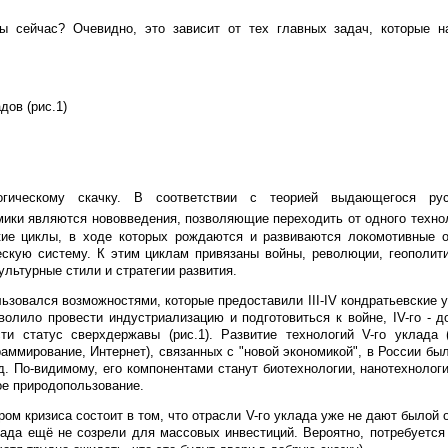
 сейчас? Очевидно, это зависит от тех главных задач, которые 
дов (рис.1)
гическому скачку. В соответствии с теорией выдающегося рус
ики являются нововведения, позволяющие переходить от одного техно
кие циклы, в ходе которых рождаются и развиваются локомотивные о
скую систему. К этим циклам привязаны войны, революции, геополити
ультурные стили и стратегии развития.
ьзовался возможностями, которые предоставили III-IV кондратьевские 
зволило провести индустриализацию и подготовиться к войне, IV-го - д
ти статус сверхдержавы (рис.1). Развитие технологий V-го уклада (
аммирование, Интернет), связанных с "новой экономикой", в России был
д. По-видимому, его компонентами станут биотехнологии, нанотехнологи
ое природопользование.
ом кризиса состоит в том, что отрасли V-го уклада уже не дают былой 
лада ещё не созрели для массовых инвестиций. Вероятно, потребуется