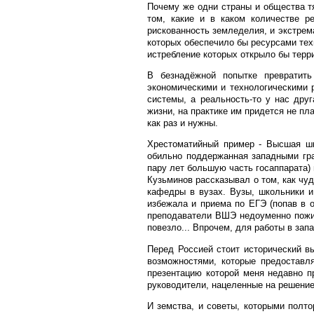
Почему же одни страны и общества тя
том, какие и в каком количестве р
рискованность земледелия, и экстрем
которых обеспечило бы ресурсами тех
истребление которых открыло бы терр
В безнадёжной попытке превратить
экономическими и технологическими 
системы, а реальность-то у нас друг
жизни, на практике им придется не пла
как раз и нужны.
Хрестоматийный пример - Высшая шк
обильно поддержанная западными гр
пару лет большую часть госаппарата)
Кузьминов рассказывал о том, как чуд
кафедры в вузах. Вузы, школьники и
избежала и приема по ЕГЭ (попав в 
преподаватели ВШЭ недоуменно пожима
повезло... Впрочем, для работы в за
Перед Россией стоит исторический в
возможностями, которые предоставля
презентацию которой меня недавно п
руководители, нацеленные на решение
И земства, и советы, которыми полт