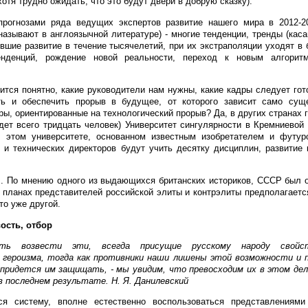
хотя трудно ожидать, что это будут двери в добрую сказку).
прогнозами ряда ведущих экспертов развитие нашего мира в 2012-20
ё называют в англоязычной литературе) - многие тенденции, тренды (ка
явшие развитие в течение тысячелетий, при их экстраполяции уходят в 
нденций, рождение новой реальности, переход к новым алгорит
вится понятно, какие руководители нам нужны, какие кадры следует гот
ть и обеспечить прорыв в будущее, от которого зависит само сущ
дры, ориентированные на технологический прорыв? Да, в других странах 
дет всего тридцать человек) Университет сингулярности в Кремниевой
В этом университете, основанном известным изобретателем и футу
 и технических директоров будут учить десятку дисциплин, развитие
... По мнению одного из выдающихся британских историков, СССР был 
 планах представителей российской элиты и контрэлиты предполагаетс
то уже другой.
ость, отбор
сть возвести эти, всегда присущие русскому народу свой
 героизма, тогда как противники наши лишены этой возможности и п
придется им защищать, - мы увидим, что превосходим их в этом дел
в последнем результате. Н. Я. Данилевский
 систему, вполне естественно воспользоваться представлениями