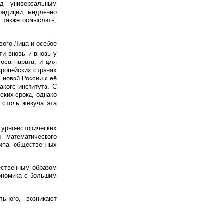
д универсальным
радиции, медленно
а также осмыслить,
вого Лица и особое
ти вновь и вновь у
госаппарата, и для
вропейских странах
 новой России с её
акого института. С
ских срока, однако
е столь живуча эта
турно-исторических
 математического
типа общественных
тественным образом
ономика с большим
льного, возникают