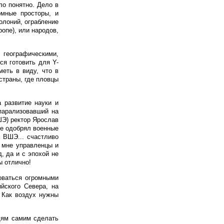
ло понятно. Дело в
омные просторы, и
олоний, ограбление
опе), или народов,
географическими,
ся готовить для Y-
меть в виду, что в
 страны, где пловцы
 развитие науки и
парализовавший на
ШЭ) ректор Ярослав
не одобрял военные
 ВШЭ... счастливо
е мне управленцы и
, да и с эпохой не
ы отлично!
зоваться огромными
йского Севера, на
 Как воздух нужны
юдям самим сделать