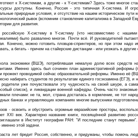
готеют к Х-системам, а другие - к Y-системам? Здесь тоже многое ста
есурсы доступны. Конечно, Россия - это типичная Х-система. И огр
альные природные условия, и отсутствие на нашем историческом пути к
нологический рывок (вспомним становление капитализма в Западной Евр
итории для развития.
 российскую Х-систему в Y-систему (что несовместимо с нашими 
реалиями) было развалено многое. Почти всё. И руководителей пытают
ая. Конечно, можно готовить пловцов-спринтеров, но при этом надо и
вать, а бегать - причем на стайерские дистанции - или уезжать в другие
ола экономики (ВШЭ), потреблявшая немалую долю всех средств на
антами. Именно здесь был сочинен план административной реформы (
 и прожект проводимой сейчас образовательной реформы. Именно её (В
есно набирать студентов по результатам единого госэкзамена (ЕГЭ), и 
 родители уже почувствовали эту чудесность на своей шкуре, а сама
особый список), и ликвидации военной кафедры. Очень часто знакомы
ли плечами: не та, мол, страна досталась в кормление, не тот народ
падных банках и управляющих компаниях многие выпускники подготовлен
ызов - освоить и обустроить огромные евразийские просторы, восполь
ет XXI век. Характерно название книги, посвящённой развитию росси
риглашали в Институт географии РАН: "И последние станут первыми".
 именно этой задачи.
ораста лет бредит Россия, собственно, и придуманы, чтобы помочь л