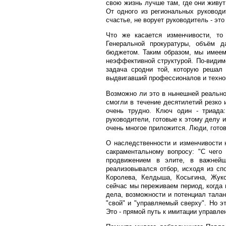
свою жизнь лучше там, где они живут
От одного из региональных руководи
счастье, не ворует руководитель - это
Что же касается изменчивости, то
Генеральной прокуратуры, объём д
бюджетом. Таким образом, мы имеем 
неэффективной структурой. По-видим
задача сродни той, которую решал 
выдвигавший профессионалов и техно
Возможно ли это в нынешней реально
смогли в течение десятилетий резко 
очень трудно. Ключ один - триада:
руководители, готовые к этому делу и
очень многое приложится. Люди, гото
О наследственности и изменчивости 
сакраментальному вопросу: "С чего
продвижением в элите, в важнейш
реализовывался отбор, исходя из сп
Королева, Келдыша, Косыгина, Жуков
сейчас мы переживаем период, когда 
дела, возможности и потенциал тала
"свой" и "управляемый сверху". Но э
Это - прямой путь к имитации управле