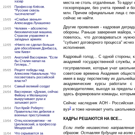
хазар
места не столь отдалённые. То вдруг
Профессор Клёсов.
22/05
госкорпорации, без учета премий и бо
"Русские сквозь
млн. Причем официальные лица с пен
тысячелетия"
сейчас не найти.
«Слабые звенья»
15/05
Александра Лукашенко
Другие проявления - кадровая деград
Человек – абсолютно
13/05
обороны. Раньше заверения майора, 
биохимическая машина.
Страхом управляют в
повелось, что договариваться нужно
западных армиях
"субъект договорного процесса" исчез
«Никто не сделал больше
12/05
исполнения.
для обособления Донбасса,
чем Киев»
Кадровый голод... С одной стороны, к
Анатолий Вассерман. "Если
10/05
бы Сталин напал на
академий государственной службы, и
Гитлера..."
госуправления, которые учат школьни
Рецепт победы над
05/05
советские времена Академия общест
Алексеем Навальным. Что
посоветовать российской
имея в виду перспективу их дальнейш
власти?
академические курсы работали с 
Самый великий солдат
28/04
руководителями, выходя за пределы с
Вассерман: «Думаю, сейчас
24/04
здесь формировали команды, которым
Фийону и Меланшону
выкручивают руки и
затыкают рот»
Сейчас наследник АОН - Российская 
Пол Крейг Робертс:
2
18/04
вуз
и тоже начинает учить школьнико
Правительство дебилов и
военных преступников
КАДРЫ РЕШАЮТСЯ НА ВСЕ...
Отец космонавтики - не
13/04
Циолковский, а профессор
Если тебе неизвестно направление
Мещерский
образом. Оставляя будущее на волю
Что скрывается за
11/04