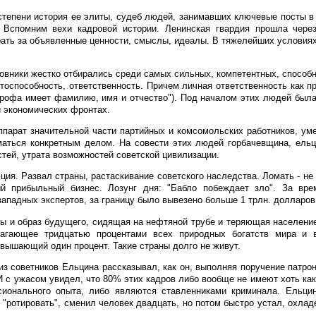
 степени история ее элиты, судеб людей, занимавших ключевые посты 
. Вспомним вехи кадровой истории. Ленинская гвардия прошла чере
рать за объявленные ценности, смыслы, идеалы. В тяжелейших условия
новники жестко отбирались среди самых сильных, компетентных, спосо
отоспособность, ответственность. Причем личная ответственность как п
трофа имеет фамилию, имя и отчество"). Под началом этих людей был
и экономических фронтах.
ппарат значительной части партийных и комсомольских работников, ум
маться конкретным делом. На совести этих людей горбачевщина, ель
ей, утрата возможностей советской цивилизации.
ия. Развал страны, растаскивание советского наследства. Ломать - не 
й прибыльный бизнес. Лозунг дня: "Бабло побеждает зло". За вре
ападных экспертов, за границу было вывезено больше 1 трлн. долларов
ры и образ будущего, сидящая на нефтяной трубе и теряющая населени
олагающее тридцатью процентами всех природных богатств мира и
евышающий один процент. Такие страны долго не живут.
з советников Ельцина рассказывал, как он, выполняя поручение патрон
И с ужасом увидел, что 80% этих кадров либо вообще не имеют хоть как
сионального опыта, либо являются ставленниками криминала. Ельцин
 "ротировать", сменил человек двадцать, но потом быстро устал, охлад