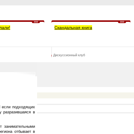
лали!
Скандальная книга
Дискуссионный клуб
 И если подходящих
у разразившаяся в
ют занимательными
егиона отбывает в