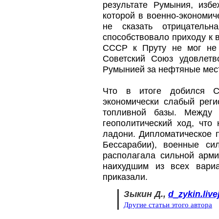
результате Румыния, избе
которой в военно-экономи
не сказать отрицательн
способствовало приходу к 
СССР к Пруту не мог не 
Советский Союз удовлетв
Румынией за нефтяные мес
Что в итоге добился С
экономически слабый рег
топливной базы. Между 
геополитический ход, что
ладони. Дипломатическое п
Бессарабии), военные с
располагала сильной арми
наихудшим из всех вари
приказали.
Зыкин Д.,
d_zykin.liv
Другие статьи этого автора