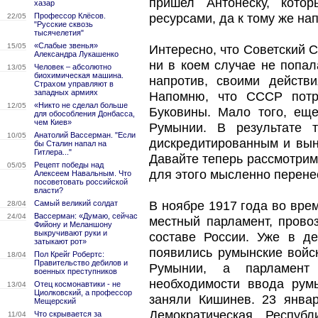
пришел Антонеску, кото
хазар
Профессор Клёсов.
ресурсами, да к тому же на
22/05
"Русские сквозь
тысячелетия"
«Слабые звенья»
15/05
Интересно, что Советский 
Александра Лукашенко
ни в коем случае не попал
Человек – абсолютно
13/05
биохимическая машина.
напротив, своими действ
Страхом управляют в
западных армиях
Напомню, что СССР потр
«Никто не сделал больше
12/05
Буковины. Мало того, ещ
для обособления Донбасса,
чем Киев»
Румынии. В результате т
Анатолий Вассерман. "Если
10/05
дискредитированным и выну
бы Сталин напал на
Гитлера..."
Давайте теперь рассмотрим
Рецепт победы над
05/05
для этого мысленно перенес
Алексеем Навальным. Что
посоветовать российской
власти?
Самый великий солдат
В ноябре 1917 года во вре
28/04
Вассерман: «Думаю, сейчас
24/04
местный парламент, прово
Фийону и Меланшону
выкручивают руки и
составе России. Уже в д
затыкают рот»
появились румынские войс
Пол Крейг Робертс:
18/04
Правительство дебилов и
Румынии, а парламент
военных преступников
необходимости ввода рум
Отец космонавтики - не
13/04
Циолковский, а профессор
заняли Кишинев. 23 янва
Мещерский
Демократическая Респуб
Что скрывается за
11/04