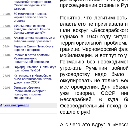
политикой толерантности.
присоединении страны к Ру
Смена парадигмы как
заговор
60 миллионов человек
08/04
Понятно, что легитимность
кормят себя со своего
огорода
власть его не признавала 
«Фальшивая история
07/04
«шведа» Рюрика. Кем он
шли вокруг «Бессарабског
был на самом деле?»
Однако в 1940 году ситуа
Альтернатива «красному» и
06/04
либеральному проектам»
территориальной проблемы
Теракт в Санкт-Петербурге:
04/04
границе, Черноморский фло
версии экспертов
мобилизации. И вот тут то 
Россия в петле времени.
01/04
Размышления о
Германию без необходимог
несистемной оппозиции
Эдуард Лимонов. Опять лгут
угрожать Румынии войной
29/03
про гибель Ту-154
руководству надо было 
Катастрофа в Чернобыле
27/03
была организована, чтобы
оккупировать не только Б
ударить по СССР
месторождения. Для объявл
Была ли обречена
26/03
Российская империя?
уже говорил, СССР ник
Коммунист против
монархиста
Бессарабией. В куда б
Освободительный поход в
Архив материалов
сошло с рук!
А с чего это вдруг в «Бес