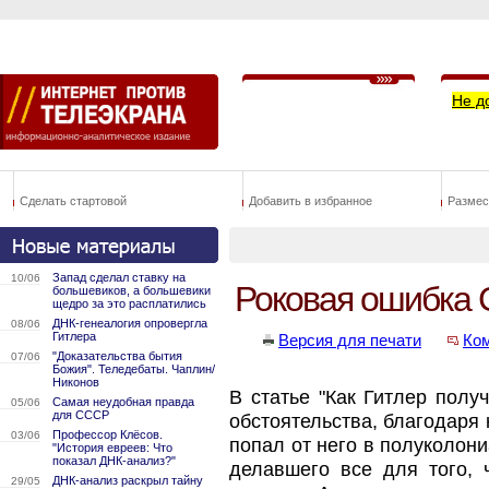
Не д
Сделать стартовой
Добавить в избранное
Размес
Запад сделал ставку на
10/06
Роковая ошибка 
большевиков, а большевики
щедро за это расплатились
ДНК-генеалогия опровергла
08/06
Гитлера
Версия для печати
Ко
"Доказательства бытия
07/06
Божия". Теледебаты. Чаплин/
Никонов
В статье "Как Гитлер получ
Самая неудобная правда
05/06
для СССР
обстоятельства, благодаря
Профессор Клёсов.
03/06
попал от него в полуколон
"История евреев: Что
показал ДНК-анализ?"
делавшего все для того, 
ДНК-анализ раскрыл тайну
29/05