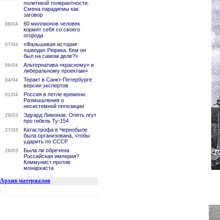
политикой толерантности.
Смена парадигмы как
заговор
60 миллионов человек
08/04
кормят себя со своего
огорода
«Фальшивая история
07/04
«шведа» Рюрика. Кем он
был на самом деле?»
Альтернатива «красному» и
06/04
либеральному проектам»
Теракт в Санкт-Петербурге:
04/04
версии экспертов
Россия в петле времени.
01/04
Размышления о
несистемной оппозиции
Эдуард Лимонов. Опять лгут
29/03
про гибель Ту-154
Катастрофа в Чернобыле
27/03
была организована, чтобы
ударить по СССР
Была ли обречена
26/03
Российская империя?
Коммунист против
монархиста
Архив материалов