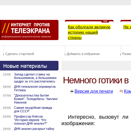
Как оболгали великую
Не 
историю нашей
страны
Сделать стартовой
Добавить в избранное
Разм
Запад сделал ставку на
10/06
Немного готики в
большевиков, а большевики
щедро за это расплатились
ДНК-генеалогия опровергла
08/06
Гитлера
Версия для печати
Ко
"Доказательства бытия
07/06
Божия". Теледебаты. Чаплин/
Никонов
Самая неудобная правда
05/06
для СССР
Интересно, вызовут ли у
Профессор Клёсов.
03/06
"История евреев: Что
изображения:
показал ДНК-анализ?"
ДНК-анализ раскрыл тайну
29/05