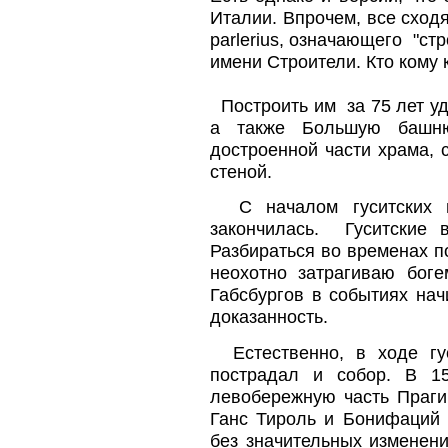
Италии. Впрочем, все сход
parlerius, означающего "стр
имени Строители. Кто кому 
Построить им за 75 лет уд
а также Большую башню
достроенной части храма, 
стеной.
С началом гуситских во
закончилась. Гуситские 
Разбираться во временах п
неохотно затрагиваю боге
Габсбургов в событиях нач
доказанность.
Естественно, в ходе гус
пострадал и собор. В 1
левобережную часть Праги
Ганс Тироль и Бонифаций 
без значительных изменени