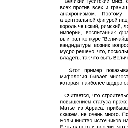
Великий гуситский миф, с
всех против всех и грани
анaхронизмом. Поэтому
а центральной фигурой нац
король чешский, римский, 
империи, воспитанник фр
выиграл конкурс "Величaйш
кандидатуры возник вопро
мудро решено, что, посколь
владеть, так что быть Вели
Этот пример показывае
мифология бывает многост
которaя наиболее щедро о
Считается, что строительс
повышением статуса пражск
Матье из Арраса, прибыв
скажем, не очень много. П
Большинство источников н
Есть однако и версии, что