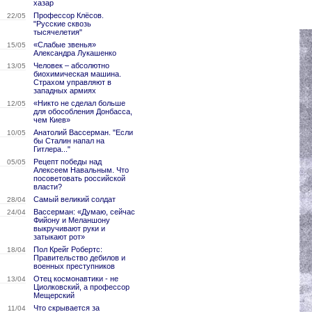
хазар
Профессор Клёсов.
22/05
"Русские сквозь
тысячелетия"
«Слабые звенья»
15/05
Александра Лукашенко
Человек – абсолютно
13/05
биохимическая машина.
Страхом управляют в
западных армиях
«Никто не сделал больше
12/05
для обособления Донбасса,
чем Киев»
Анатолий Вассерман. "Если
10/05
бы Сталин напал на
Гитлера..."
Рецепт победы над
05/05
Алексеем Навальным. Что
посоветовать российской
власти?
Самый великий солдат
28/04
Вассерман: «Думаю, сейчас
24/04
Фийону и Меланшону
выкручивают руки и
затыкают рот»
Пол Крейг Робертс:
18/04
Правительство дебилов и
военных преступников
Отец космонавтики - не
13/04
Циолковский, а профессор
Мещерский
Что скрывается за
11/04