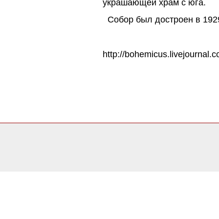
украшающей храм с юга.
Собор был достроен в 1929
http://bohemicus.livejournal.
0.042417049407959