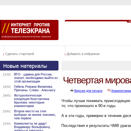
Сделать стартовой
Добавить в избранное
ВТО - удавка для России,
21/02
Четвертая миров
значит, необходимо выйти из
этой организации
Гибель Романа Филипова.
10/02
Причины. Слово - Алкснису
Версия для печати
Комментари
Футурологическая
29/01
концепция Константина
Чтобы лучше понимать происходящее с
Крылова: некоторые
то, что произошло в 90-е годы.
комментарии
Второе место на этих
23/01
выборах не менее значимо,
А в эти годы, примерно в течение дес
чем первое
Коммунисты не дадут
21/01
Последствия и результаты ЧМВ урага
Владимиру Вольфовичу
добиться заветного