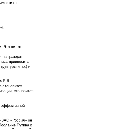
имости от
й.
 Это не так.
к на граждан
лись привносить
руктуры и пр.) и
а В.Л.
в становится
изации, становится
е эффективной
 «ЗАО «Россия» он
 Послание Путина к