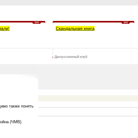
лали!
Скандальная книга
Дискуссионный клуб
димо также понять
война (ЧМВ).