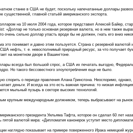
атном станке в США не будет, поскольку напечатанные доллары развоз
е существенной, главной статьёй американского экспорта.
долларом на 10 июля 2004 года, которое представил Алексей Байер, ста
ist: «Доллар не только основная резервная валюта, но в нем также выр
то очень сильно доллар упасть вроде бы не должен, гнать его вниз нико
а это понимает и давно этим пользуется. Страна с резервной валютой
 США нефть, т. е. невосполнимый природный ресурс, за что получает бу
ает на монетном дворе в Вашингтоне.
ллары всегда был большой спрос, а США их печатать выгодно, Федерал
дро. Но такого бессовестного злоупотребления еще не было.
дно спорить о периоде правления Алана Гринспэна. Неоспоримо, однако,
атает деньги. И всегда на это есть важная причина: то низкая инфляция
пается мыльный пузырь в секторе высоких технологий.
мым крупным международным должником, теперь выбрасывают на рынок 
ериканского президента Уильяма Тафта, которое он сделал 60 лет назад
 пятой валютой мира: «Дипломатия канонерок уступит место дипломати
ции наглядно показывает на примере поверженного Ирака немецкий жур