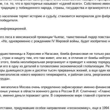
е, т.е. то, что в просторечье называют «сдачей всего». Собственно имен
 традицию у побежденного народа, страны, государства и организуются 
то население теряет историю и судьбу, становится материалом для фабр
 победителя.
-информационной.
го леса в мексиканской провинции Чьяпас, таинственный лидер повстан
: «Но, одновременно с рождением IV Мировой войны, будет изобретено 
предшественницы в Хиросиме и Нагасаки, бомба финансовая не только ра
ь, страх и нищету тем, кто там живет, или же, в отличие от бомбы нейтро
этого, бомба неолиберальная реорганизует и приводит к новому порядку 
я его в одну из деталей в головоломке экономической глобализации. Ре
ры дымящихся руин и десятки тысяч прерванных жизней, а еще один кв
мегаполисов нового мирового гипермаркета, и рабочая сила, реорганизо
труда».
а мегаполисе Москва очень определенно зафиксировал именно финансов
езных ученых в области военного дела в России В.И. Слипченко: «Главн
р, именно деньги поражают цели. В современном мире главной стратеги
 отставке, придумавшие особое направление «геоэкономику», еще в 1994