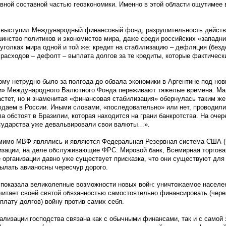
ной составной частью геоэкономики. Именно в этой области ощутимее 
выступил Международный финансовый фонд, разрушительность действи
нство политиков и экономистов мира, даже среди российских «западни
уголках мира одной и той же: кредит на стабилизацию – дефляция (без
 расходов – дефолт – выплата долгов за те кредиты, которые фактическ
ому нетрудно было за полгода до обвала экономики в Аргентине под нов
ки» Международного Валютного Фонда переживают тяжелые времена. Мал
астет, но и знаменитая «финансовая стабилизация» обернулась таким же
юдаем в России. Иными словами, «последовательно» или нет, проводил
ла обстоят в Бразилии, которая находится на грани банкротства. На очер
сударства уже девальвировали свои валюты…».
мимо МВФ являлись и являются Федеральная Резервная система США (
зации, на деле обслуживающие ФРС: Мировой банк, Всемирная торгова
 организации давно уже существует присказка, что они существуют для 
сылать авианосны чересчур дорого.
показала великолепные возможности новых войн: уничтожаемое населен
читает своей святой обязанностью самостоятельно финансировать (чере
лату долгов) войну против самих себя.
лизации господства связана как с обычными финансами, так и с самой