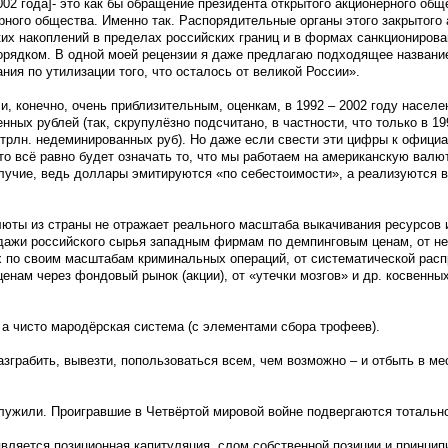
02 года]- это как бы обращение президента открытого акционерного общ
рного общества. Именно так. Распорядительные органы этого закрытого 
их накоплений в пределах российских границ и в формах санкциониров
рядком. В одной моей рецензии я даже предлагаю подходящее название:
мпания по утилизации того, что осталось от великой России».
 и, конечно, очень приблизительным, оценкам, в 1992 – 2002 году насел
ных рублей (так, скрупулёзно подсчитано, в частности, что только в 199
трлн. недеминированных руб). Но даже если свести эти цифры к офиц
о всё равно будет означать то, что мы работаем на американскую валют
олучие, ведь доллары эмитируются «по себестоимости», а реализуются 
люты из страны не отражает реального масштаба выкачивания ресурсов 
дажи российского сырья западным фирмам по демпинговым ценам, от не
 по своим масштабам криминальных операций, от систематической рас
нам через фондовый рынок (акции), от «утечки мозгов» и др. косвенных
 а чисто мародёрская система (с элементами сбора трофеев).
зграбить, вывезти, попользоваться всем, чем возможно – и отбыть в ме
лужили. Проигравшие в Четвёртой мировой войне подвергаются тотальн
ляется позиционная капитуляция, слом собственной позиции и принцип