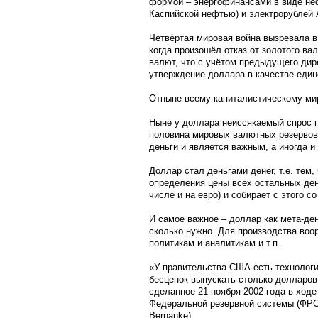
формой – энергофинансами в виде неф
Каспийской нефтью) и электрорублей 
Четвёртая мировая война вызревала в 
когда произошёл отказ от золотого ва
валют, что с учётом предыдущего дир
утверждение доллара в качестве един
Отныне всему капиталистическому м
Ныне у доллара неиссякаемый спрос п
половина мировых валютных резервов 
деньги и является важным, а иногда 
Доллар стал деньгами денег, т.е. тем,
определения цены всех остальных дене
числе и на евро) и собирает с этого
И самое важное – доллар как мета-де
сколько нужно. Для производства воо
политикам и аналитикам и т.п.
«У правительства США есть технологи
бесценок выпускать столько долларов
сделанное 21 ноября 2002 года в ход
Федеральной резервной системы (ФРС
Bernanke).