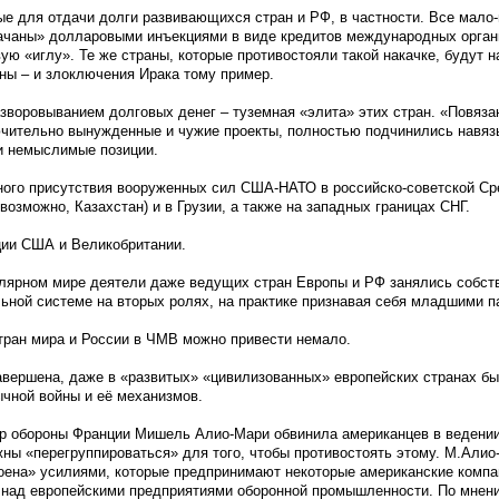
ые для отдачи долги развивающихся стран и РФ, в частности. Все мало
ачаны» долларовыми инъекциями в виде кредитов международных органи
ю «иглу». Те же страны, которые противостояли такой накачке, будут н
ны – и злоключения Ирака тому пример.
зворовыванием долговых денег – туземная «элита» этих стран. «Повяз
ючительно вынужденные и чужие проекты, полностью подчинились навя
и немыслимые позиции.
ого присутствия вооруженных сил США-НАТО в российско-советской Ср
 возможно, Казахстан) и в Грузии, а также на западных границах СНГ.
ции США и Великобритании.
олярном мире деятели даже ведущих стран Европы и РФ занялись собс
ьной системе на вторых ролях, на практике признавая себя младшими п
тран мира и России в ЧМВ можно привести немало.
завершена, даже в «развитых» «цивилизованных» европейских странах б
ычной войны и её механизмов.
стр обороны Франции Мишель Алио-Мари обвинила американцев в ведени
жны «перегруппироваться» для того, чтобы противостоять этому. М.Алио
коена» усилиями, которые предпринимают некоторые американские компа
 над европейскими предприятиями оборонной промышленности. По мнен