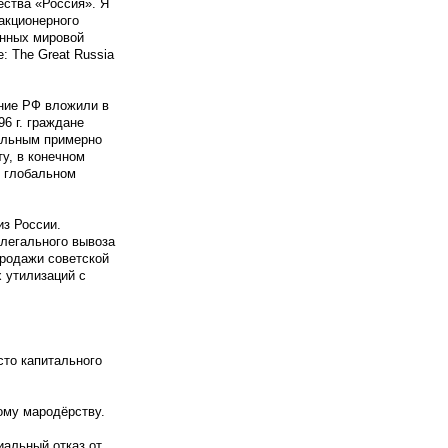
ества «Россия». Я
акционерного
анных мировой
 The Great Russia
ение РФ вложили в
6 г. граждане
иальным примерно
у, в конечном
в глобальном
из России.
легального вывоза
продажи советской
 утилизаций с
сто капитального
ому мародёрству.
иальный отказ от