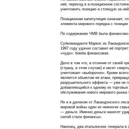
неё, переход в а-позиционное состояни
уничтожить позицию и стоящую за ней
Позиционная капитуляция означает, ч
элемента мирового порядка с позиции
По содержанию ЧМВ была финансово
Субкоманданте Маркос из Лакандонско
1997 году удачно составил её портрет
«чудо»: бомба финансовая.
Дело в том что, в отличие от своей 
(страну, в этом случае) и несет смерт
уничтожает «выборочно». Кроме всего 
является объектом ее атаки, превраща
разрушительного эффекта — уже не го
добавляющийся к одному из торговых 
обслуживания нового мирового рынка 
Но и в далеком от Лакандонского лес
мировой войны один из немногих серь
— деньги. Именно деньги наносят уда
силой стали финансы».
Наконец, два итальянских генерала в