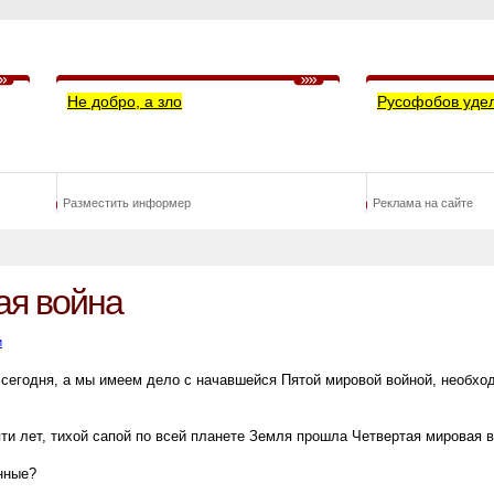
Не добро, а зло
Русофобов уде
Разместить информер
Реклама на сайте
ая война
и
егодня, а мы имеем дело с начавшейся Пятой мировой войной, необхо
яти лет, тихой сапой по всей планете Земля прошла Четвертая мировая 
нные?