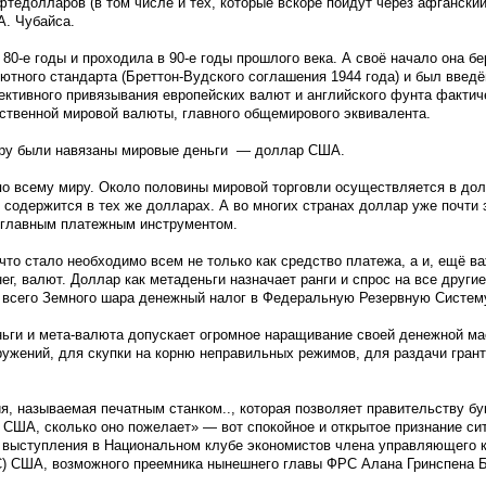
тедолларов (в том числе и тех, которые вскоре пойдут через афганский
А. Чубайса.
80-е годы и проходила в 90-е годы прошлого века. А своё начало она бер
лютного стандарта (Бреттон-Вудского соглашения 1944 года) и был введ
ективного привязывания европейских валют и английского фунта фактич
ственной мировой валюты, главного общемирового эквивалента.
иру были навязаны мировые деньги — доллар США.
о всему миру. Около половины мировой торговли осуществляется в до
содержится в тех же долларах. А во многих странах доллар уже почти
и главным платежным инструментом.
 что стало необходимо всем не только как средство платежа, а и, ещё в
г, валют. Доллар как метаденьги назначает ранги и спрос на все другие
 со всего Земного шара денежный налог в Федеральную Резервную Систе
ньги и мета-валюта допускает огромное наращивание своей денежной ма
ружений, для скупки на корню неправильных режимов, для раздачи гран
я, называемая печатным станком.., которая позволяет правительству бу
 США, сколько оно пожелает» — вот спокойное и открытое признание сит
е выступления в Национальном клубе экономистов члена управляющего 
) США, возможного преемника нынешнего главы ФРС Алана Гринспена Б