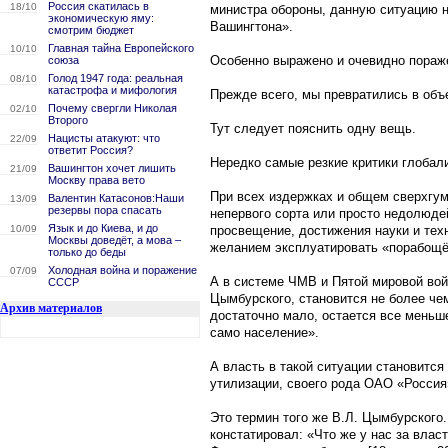
Россия скатилась в
18/10
министра обороны, данную ситуацию н
экономическую яму:
Вашингтона».
смотрим бюджет
Главная тайна Европейского
10/10
Особенно выражено и очевидно пораже
союза
Голод 1947 года: реальная
08/10
катастрофа и мифология
Прежде всего, мы превратились в объ
Почему свергли Николая
02/10
Второго
Тут следует пояснить одну вещь.
Нацисты атакуют: что
22/09
ответит Россия?
Нередко самые резкие критики глобал
Вашингтон хочет лишить
21/09
Москву права вето
При всех издержках и общем сверхгум
Валентин Катасонов:Наши
13/09
резервы пора спасать
непервого сорта или просто недолюде
Язык и до Киева, и до
10/09
просвещение, достижения науки и техн
Москвы доведёт, а мова –
желанием эксплуатировать «порабощё
только до беды
Холодная война и поражение
07/09
А в системе ЧМВ и Пятой мировой вой
СССР
Цымбурского, становится не более че
Архив материалов
достаточно мало, остается все меньш
само население».
А власть в такой ситуации становитс
утилизации, своего рода ОАО «Россия
Это термин того же В.Л. Цымбурского
констатировал: «Что же у нас за влас