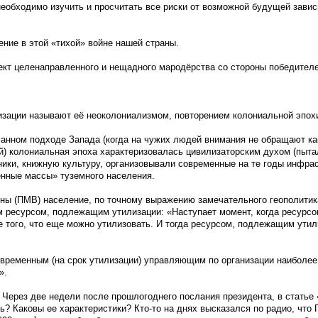
еобходимо изучить и просчитать все риски от возможной будущей завис
ние в этой «тихой» войне нашей страны.
ект целенаправленного и нещадного мародёрства со стороны победителе
изации называют её неоколониализмом, повторением колониальной эпохи.
анном подходе Запада (когда на чужих людей внимания не обращают ка
й) колониальная эпоха характеризовалась цивилизаторским духом (пыта
ики, книжную культуру, организовывали современные на те годы инфраст
нные массы» туземного населения.
ны (ПМВ) население, по точному выражению замечательного геополитик
м ресурсом, подлежащим утилизации: «Наступает момент, когда ресурсо
е того, что еще можно утилизовать. И тогда ресурсом, подлежащим утил
я временным (на срок утилизации) управляющим по организации наиболе
».
. Через две недели после прошлогоднего послания президента, в статье
ть? Каковы ее характеристики? Кто-то на днях высказался по радио, что