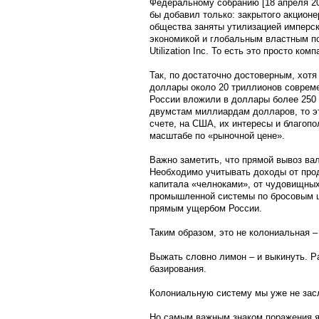
Федеральному собранию [18 апреля 20
бы добавил только: закрытого акционе
общества заняты утилизацией имперск
экономикой и глобальным властным по
Utilization Inc. То есть это просто ко
Так, по достаточно достоверным, хотя
доллары около 20 триллионов современ
России вложили в доллары более 250 
двумстам миллиардам долларов, то эт
счете, на США, их интересы и благоп
масштабе по «рыночной цене».
Важно заметить, что прямой вывоз ва
Необходимо учитывать доходы от про
капитала «челноками», от чудовищных
промышленной системы по бросовым це
прямым ущербом России.
Таким образом, это не колониальная –
Выжать словно лимон – и выкинуть. Ра
базирования.
Колониальную систему мы уже не зас
Но самым важным знаком поражения яв