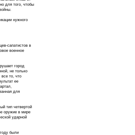
но для того, чтобы
войны.
икации нужного
цев-сапатистов в
новое военное
зрушает город
нной, не только
все то, что
зультат ее
артал,
ванная для
ый тип четвертой
ое оружие в мире
ческой ударной
 году были