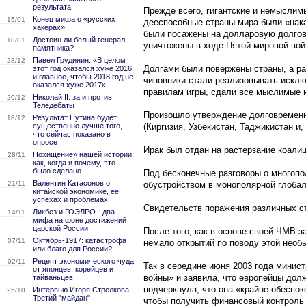
результата
Прежде всего, гигантские и немыслим
Конец мифа о «русских
15/01
дееспособные страны мира были «нак
хакерах»
были посажены на долларовую долгову
Достоин ли белый генерал
10/01
уничтожены в ходе Пятой мировой вой
памятника?
Павел Грудинин: «В целом
28/12
Долгами были повержены страны, а ра
этот год оказался хуже 2016,
и главное, чтобы 2018 год не
чиновники стали реализовывать искл
оказался хуже 2017»
правилам игры, сдали все мыслимые 
Николай II: за и против.
20/12
Теледебаты
Произошло утверждение долговременн
Результат Путина будет
18/12
существенно лучше того,
(Киргизия, Узбекистан, Таджикистан и,
что сейчас показано в
опросе
Ирак был отдан на растерзание коали
Похищение» нашей истории:
28/11
как, когда и почему, это
было сделано
Под бесконечные разговоры о многоп
Валентин Катасонов о
21/11
обустройством в монополярной глобал
китайской экономике, ее
успехах и проблемах
Свидетельств поражения различных с
Ликбез и ГОЭЛРО - два
14/11
мифа на фоне достижений
царской России
После того, как в основе своей ЧМВ 
Октябрь-1917: катастрофа
07/11
немало открытий по поводу этой необ
или благо для России?
Рецепт экономического чуда
02/11
Так в середине июня 2003 года мини
от японцев, корейцев и
войны» и заявила, что европейцы дол
тайваньцев
подчеркнула, что она «крайне обеспо
Интервью Игоря Стрелкова.
25/10
Третий "майдан"
чтобы получить финансовый контроль