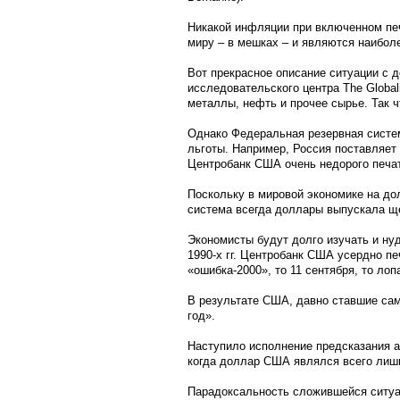
Никакой инфляции при включенном печ
миру – в мешках – и являются наиболе
Вот прекрасное описание ситуации с 
исследовательского центра The Global
металлы, нефть и прочее сырье. Так ч
Однако Федеральная резервная систем
льготы. Например, Россия поставляет
Центробанк США очень недорого печат
Поскольку в мировой экономике на до
система всегда доллары выпускала ще
Экономисты будут долго изучать и ну
1990-х гг. Центробанк США усердно печ
«ошибка-2000», то 11 сентября, то ло
В результате США, давно ставшие са
год».
Наступило исполнение предсказания ам
когда доллар США являлся всего лишь
Парадоксальность сложившейся ситуа