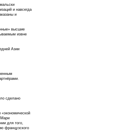
-мальски
заций и навсегда
аказаны и
анные» высшие
зываемым извне
едней Азии
твенным
артнёрами.
ыло сделано
и «экономической
-Мари
нии для того,
ию французского