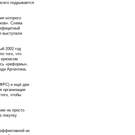
всего подрывается
я которого
ков». Схема
дефицитный
и выступали
ый 2002 год
о того, что
 кризисом
ись «реформы»,
еди Аргентина.
ФРС) и ещё две
я организация
того, чтобы
ие не просто
з покупку
 эффективной их