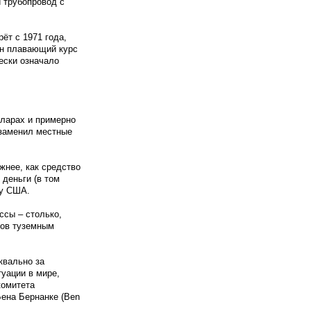
 трубопровод с
ёт с 1971 года,
ён плавающий курс
ески означало
лларах и примерно
 заменил местные
ажнее, как средство
 деньги (в том
му США.
ссы – столько,
тов туземным
квально за
уации в мире,
комитета
ена Бернанке (Ben