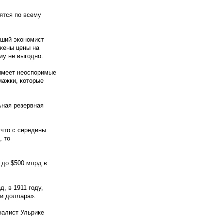
ятся по всему
рший экономист
ажены цены на
му не выгодно.
 имеет неоспоримые
мажки, которые
ьная резервная
 что с середины
, то
до $500 млрд в
, в 1911 году,
и доллара».
налист Ульрике