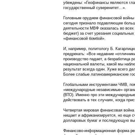
убеждены: «Геофинансы являются глав
государственный суверенитет…».
Головным орудием финансовой войны 
сегодня признало подавляющее больши
деятельности МВФ оказалась во всех 
бюджет) за счет урезания социальных
«финансовой бомбой».
И, например, политологу Б. Кагарлицк
предрекать: «Все недавние «отлични
производство падает, а безработица р
национальной валюты, какой мы набл
результат всегда один. Хуже всего де
Более слабые латиноамериканские го
Глобальными инструментами ЧМВ, по
«международные независимые» органи
(ВТО). Именно про эти международные
действовать в тех случаях, когда при
Четвертая мировая финансовая война 
нищает и африканизируется, но еще с
долларовых бумаг и последующую вып
Финансово-информационная форма реа