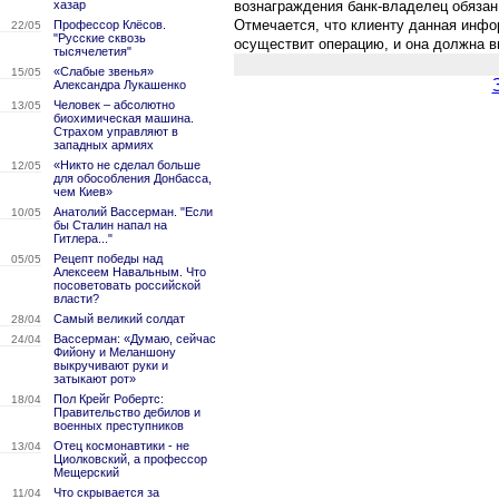
хазар
вознаграждения банк-владелец обязан
Отмечается, что клиенту данная инфо
Профессор Клёсов.
22/05
"Русские сквозь
осуществит операцию, и она должна в
тысячелетия"
«Слабые звенья»
15/05
Александра Лукашенко
Человек – абсолютно
13/05
биохимическая машина.
Страхом управляют в
западных армиях
«Никто не сделал больше
12/05
для обособления Донбасса,
чем Киев»
Анатолий Вассерман. "Если
10/05
бы Сталин напал на
Гитлера..."
Рецепт победы над
05/05
Алексеем Навальным. Что
посоветовать российской
власти?
Самый великий солдат
28/04
Вассерман: «Думаю, сейчас
24/04
Фийону и Меланшону
выкручивают руки и
затыкают рот»
Пол Крейг Робертс:
18/04
Правительство дебилов и
военных преступников
Отец космонавтики - не
13/04
Циолковский, а профессор
Мещерский
Что скрывается за
11/04