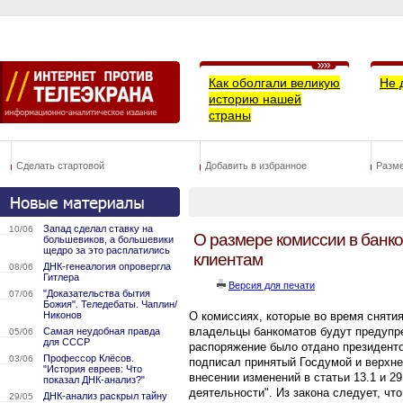
Как оболгали великую
Не 
историю нашей
страны
Сделать стартовой
Добавить в избранное
Разм
Запад сделал ставку на
10/06
О размере комиссии в банк
большевиков, а большевики
щедро за это расплатились
клиентам
ДНК-генеалогия опровергла
08/06
Гитлера
Версия для печати
"Доказательства бытия
07/06
Божия". Теледебаты. Чаплин/
Никонов
О комиссиях, которые во время снятия
владельцы банкоматов будут предупр
Самая неудобная правда
05/06
для СССР
распоряжение было отдано президент
Профессор Клёсов.
03/06
подписал принятый Госдумой и верхн
"История евреев: Что
внесении изменений в статьи 13.1 и 2
показал ДНК-анализ?"
деятельности". Из закона следует, чт
ДНК-анализ раскрыл тайну
29/05