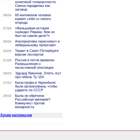
политикой толерантности.
Смена парадигмы как
заговор
60 миллионов человек
08/04
кормят себя со своего
огорода
«Фальшивая история
07/04
«шведа» Рюрика. Кем он
был на самом деле?»
Альтернатива «красному» и
06/04
либеральному проектам»
Теракт в Санкт-Петербурге:
04/04
версии экспертов
Россия в петле времени.
01/04
Размышления о
несистемной оппозиции
Эдуард Лимонов. Опять лгут
29/03
про гибель Ту-154
Катастрофа в Чернобыле
27/03
была организована, чтобы
ударить по СССР
Была ли обречена
26/03
Российская империя?
Коммунист против
монархиста
Архив материалов