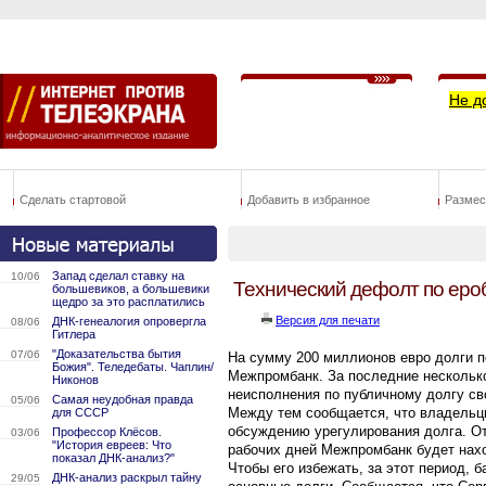
Не д
Сделать стартовой
Добавить в избранное
Размес
Запад сделал ставку на
10/06
Технический дефолт по ер
большевиков, а большевики
щедро за это расплатились
Версия для печати
ДНК-генеалогия опровергла
08/06
Гитлера
"Доказательства бытия
07/06
На сумму 200 миллионов евро долги п
Божия". Теледебаты. Чаплин/
Межпромбанк. За последние несколько
Никонов
неисполнения по публичному долгу сво
Самая неудобная правда
05/06
Между тем сообщается, что владельцы
для СССР
обсуждению урегулирования долга. От
Профессор Клёсов.
03/06
"История евреев: Что
рабочих дней Межпромбанк будет нахо
показал ДНК-анализ?"
Чтобы его избежать, за этот период, б
ДНК-анализ раскрыл тайну
29/05