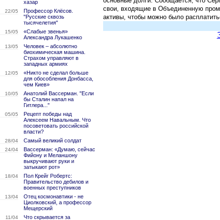
основные долги. Сообщается, что Сер
хазар
свои, входящие в Объединенную про
Профессор Клёсов.
22/05
активы, чтобы можно было расплатит
"Русские сквозь
тысячелетия"
«Слабые звенья»
15/05
Александра Лукашенко
Человек – абсолютно
13/05
биохимическая машина.
Страхом управляют в
западных армиях
«Никто не сделал больше
12/05
для обособления Донбасса,
чем Киев»
Анатолий Вассерман. "Если
10/05
бы Сталин напал на
Гитлера..."
Рецепт победы над
05/05
Алексеем Навальным. Что
посоветовать российской
власти?
Самый великий солдат
28/04
Вассерман: «Думаю, сейчас
24/04
Фийону и Меланшону
выкручивают руки и
затыкают рот»
Пол Крейг Робертс:
18/04
Правительство дебилов и
военных преступников
Отец космонавтики - не
13/04
Циолковский, а профессор
Мещерский
Что скрывается за
11/04