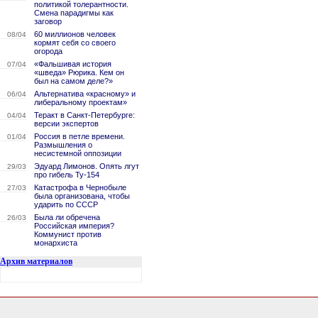
политикой толерантности.
Смена парадигмы как
заговор
60 миллионов человек
08/04
кормят себя со своего
огорода
«Фальшивая история
07/04
«шведа» Рюрика. Кем он
был на самом деле?»
Альтернатива «красному» и
06/04
либеральному проектам»
Теракт в Санкт-Петербурге:
04/04
версии экспертов
Россия в петле времени.
01/04
Размышления о
несистемной оппозиции
Эдуард Лимонов. Опять лгут
29/03
про гибель Ту-154
Катастрофа в Чернобыле
27/03
была организована, чтобы
ударить по СССР
Была ли обречена
26/03
Российская империя?
Коммунист против
монархиста
Архив материалов