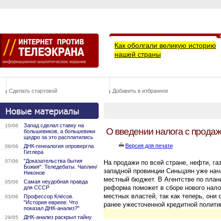
Как оболгали великую историю
нашей страны
Сделать стартовой
Добавить в избранное
Запад сделал ставку на
10/06
О введении налога с прода
большевиков, а большевики
щедро за это расплатились
Версия для печати
ДНК-генеалогия опровергла
08/06
Гитлера
"Доказательства бытия
07/06
На продажи по всей стране, нефти, га
Божия". Теледебаты. Чаплин/
западной провинции Синьцзян уже нача
Никонов
местный бюджет. В Агентстве по план
Самая неудобная правда
05/06
реформа поможет в сборе нового нало
для СССР
местных властей, так как теперь, они
Профессор Клёсов.
03/06
"История евреев: Что
ранее ужесточенной кредитной политик
показал ДНК-анализ?"
ДНК-анализ раскрыл тайну
29/05