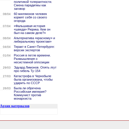
политикой толерантности.
Смена парадигмы как
заговор
60 миллионов человек
08/04
кормят себя со своего
огорода
«Фальшивая история
07/04
«шведа» Рюрика. Кем он
был на самом деле?»
Альтернатива «красному» и
06/04
либеральному проектам»
Теракт в Санкт-Петербурге:
04/04
версии экспертов
Россия в петле времени.
01/04
Размышления о
несистемной оппозиции
Эдуард Лимонов. Опять лгут
29/03
про гибель Ту-154
Катастрофа в Чернобыле
27/03
была организована, чтобы
ударить по СССР
Была ли обречена
26/03
Российская империя?
Коммунист против
монархиста
Архив материалов