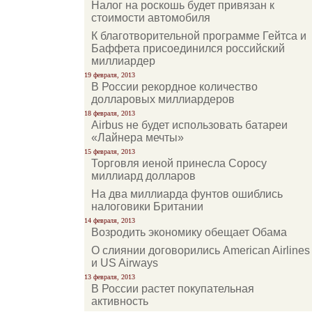
Налог на роскошь будет привязан к
стоимости автомобиля
К благотворительной программе Гейтса и
Баффета присоединился российский
миллиардер
19 февраля, 2013
В России рекордное количество
долларовых миллиардеров
18 февраля, 2013
Airbus не будет использовать батареи
«Лайнера мечты»
15 февраля, 2013
Торговля иеной принесла Соросу
миллиард долларов
На два миллиарда фунтов ошиблись
налоговики Британии
14 февраля, 2013
Возродить экономику обещает Обама
О слиянии договорились American Airlines
и US Airways
13 февраля, 2013
В России растет покупательная
активность