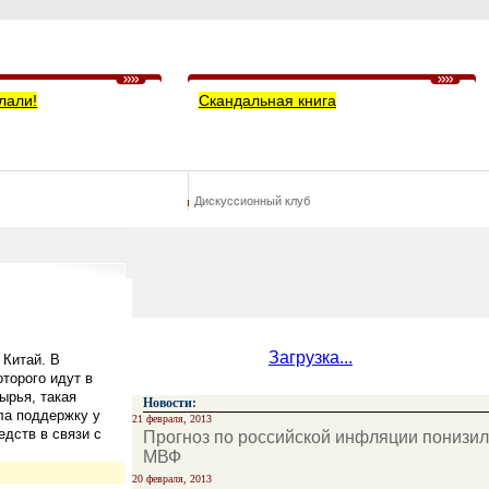
лали!
Скандальная книга
Дискуссионный клуб
Загрузка...
 Китай. В
торого идут в
ырья, такая
Новости:
ла поддержку у
21 февраля, 2013
едств в связи с
Прогноз по российской инфляции понизил
МВФ
20 февраля, 2013