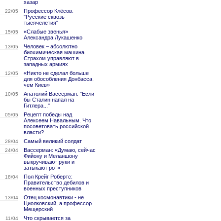
хазар
Профессор Клёсов.
22/05
"Русские сквозь
тысячелетия"
«Слабые звенья»
15/05
Александра Лукашенко
Человек – абсолютно
13/05
биохимическая машина.
Страхом управляют в
западных армиях
«Никто не сделал больше
12/05
для обособления Донбасса,
чем Киев»
Анатолий Вассерман. "Если
10/05
бы Сталин напал на
Гитлера..."
Рецепт победы над
05/05
Алексеем Навальным. Что
посоветовать российской
власти?
Самый великий солдат
28/04
Вассерман: «Думаю, сейчас
24/04
Фийону и Меланшону
выкручивают руки и
затыкают рот»
Пол Крейг Робертс:
18/04
Правительство дебилов и
военных преступников
Отец космонавтики - не
13/04
Циолковский, а профессор
Мещерский
Что скрывается за
11/04