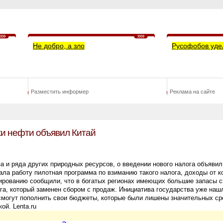
Не добро, а зло
Русофобов уде
Разместить информер
Реклама на сайте
жи нефти объявил Китай
за и ряда других природных ресурсов, о введении нового налога объявил
ла работу пилотная программа по взиманию такого налога, доходы от ко
ированию сообщили, что в богатых регионах имеющих большие запасы с
га, который заменен сбором с продаж. Инициатива государства уже наш
 смогут пополнить свои бюджеты, которые были лишены значительных ср
ой. Lenta.ru