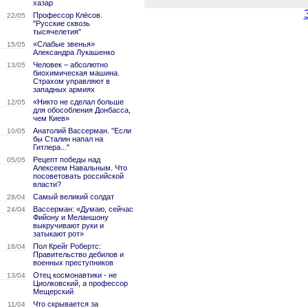
хазар
Профессор Клёсов.
22/05
"Русские сквозь
тысячелетия"
«Слабые звенья»
15/05
Александра Лукашенко
Человек – абсолютно
13/05
биохимическая машина.
Страхом управляют в
западных армиях
«Никто не сделал больше
12/05
для обособления Донбасса,
чем Киев»
Анатолий Вассерман. "Если
10/05
бы Сталин напал на
Гитлера..."
Рецепт победы над
05/05
Алексеем Навальным. Что
посоветовать российской
власти?
Самый великий солдат
28/04
Вассерман: «Думаю, сейчас
24/04
Фийону и Меланшону
выкручивают руки и
затыкают рот»
Пол Крейг Робертс:
18/04
Правительство дебилов и
военных преступников
Отец космонавтики - не
13/04
Циолковский, а профессор
Мещерский
Что скрывается за
11/04