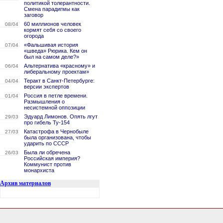
политикой толерантности.
Смена парадигмы как
заговор
60 миллионов человек
08/04
кормят себя со своего
огорода
«Фальшивая история
07/04
«шведа» Рюрика. Кем он
был на самом деле?»
Альтернатива «красному» и
06/04
либеральному проектам»
Теракт в Санкт-Петербурге:
04/04
версии экспертов
Россия в петле времени.
01/04
Размышления о
несистемной оппозиции
Эдуард Лимонов. Опять лгут
29/03
про гибель Ту-154
Катастрофа в Чернобыле
27/03
была организована, чтобы
ударить по СССР
Была ли обречена
26/03
Российская империя?
Коммунист против
монархиста
Архив материалов