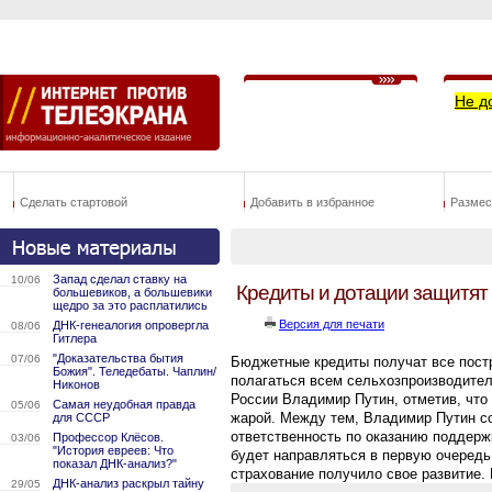
Не д
Сделать стартовой
Добавить в избранное
Размес
Запад сделал ставку на
10/06
Кредиты и дотации защитят 
большевиков, а большевики
щедро за это расплатились
Версия для печати
ДНК-генеалогия опровергла
08/06
Гитлера
"Доказательства бытия
07/06
Бюджетные кредиты получат все постр
Божия". Теледебаты. Чаплин/
полагаться всем сельхозпроизводител
Никонов
России Владимир Путин, отметив, что 
Самая неудобная правда
05/06
жарой. Между тем, Владимир Путин со
для СССР
ответственность по оказанию поддер
Профессор Клёсов.
03/06
"История евреев: Что
будет направляться в первую очередь 
показал ДНК-анализ?"
страхование получило свое развитие. L
ДНК-анализ раскрыл тайну
29/05