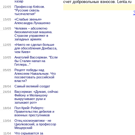
хазар
счет добровольных взносов. Lenta.ru
Профессор Клёсов.
22/05
"Русские сквозь
тысячелетия"
«Слабые звенья»
15/05
Александра Лукашенко
Человек – абсолютно
13/05
биохимическая машина.
Страхом управляют в
западных армиях
«Никто не сделал больше
12/05
для обособления Донбасса,
чем Киев»
Анатолий Вассерман. "Если
10/05
бы Сталин напал на
Гитлера..."
Рецепт победы над
05/05
Алексеем Навальным. Что
посоветовать российской
власти?
Самый великий солдат
28/04
Вассерман: «Думаю, сейчас
24/04
Фийону и Меланшону
выкручивают руки и
затыкают рот»
Пол Крейг Робертс:
18/04
Правительство дебилов и
военных преступников
Отец космонавтики - не
13/04
Циолковский, а профессор
Мещерский
Что скрывается за
11/04