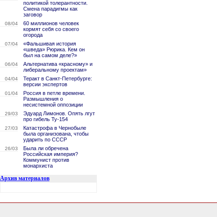
политикой толерантности.
Смена парадигмы как
заговор
60 миллионов человек
08/04
кормят себя со своего
огорода
«Фальшивая история
07/04
«шведа» Рюрика. Кем он
был на самом деле?»
Альтернатива «красному» и
06/04
либеральному проектам»
Теракт в Санкт-Петербурге:
04/04
версии экспертов
Россия в петле времени.
01/04
Размышления о
несистемной оппозиции
Эдуард Лимонов. Опять лгут
29/03
про гибель Ту-154
Катастрофа в Чернобыле
27/03
была организована, чтобы
ударить по СССР
Была ли обречена
26/03
Российская империя?
Коммунист против
монархиста
Архив материалов