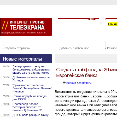
Не д
Сделать стартовой
Добавить в избранное
Размес
Запад сделал ставку на
10/06
Создать стабфонд на 20 ми
большевиков, а большевики
щедро за это расплатились
Европейские банки
ДНК-генеалогия опровергла
08/06
Гитлера
Версия для печати
"Доказательства бытия
07/06
Божия". Теледебаты. Чаплин/
Никонов
Возможность создания объемом в 20 
рассматривают банки Европы. Сообщае
Самая неудобная правда
05/06
для СССР
организации принадлежит Алессандро
Профессор Клёсов.
03/06
итальянского банка UniCredit (Alessan
"История евреев: Что
нового кризиса, финансовые организа
показал ДНК-анализ?"
фонда, который будет финансировать
ДНК-анализ раскрыл тайну
29/05