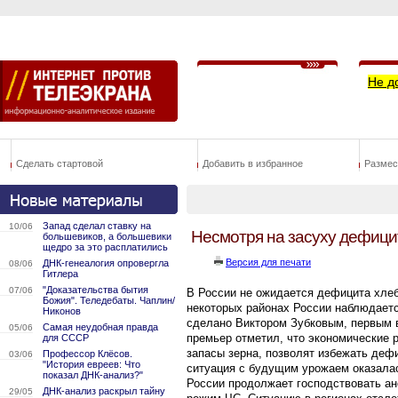
Не д
Сделать стартовой
Добавить в избранное
Размес
Запад сделал ставку на
10/06
Несмотря на засуху дефицит
большевиков, а большевики
щедро за это расплатились
Версия для печати
ДНК-генеалогия опровергла
08/06
Гитлера
"Доказательства бытия
07/06
В России не ожидается дефицита хлеба
Божия". Теледебаты. Чаплин/
некоторых районах России наблюдаетс
Никонов
сделано Виктором Зубковым, первым 
Самая неудобная правда
05/06
премьер отметил, что экономические 
для СССР
запасы зерна, позволят избежать деф
Профессор Клёсов.
03/06
"История евреев: Что
ситуация с будущим урожаем оказалас
показал ДНК-анализ?"
России продолжает господствовать ан
ДНК-анализ раскрыл тайну
29/05