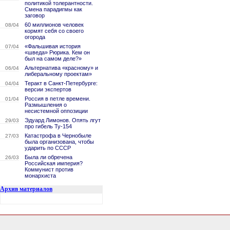
политикой толерантности.
Смена парадигмы как
заговор
60 миллионов человек
08/04
кормят себя со своего
огорода
«Фальшивая история
07/04
«шведа» Рюрика. Кем он
был на самом деле?»
Альтернатива «красному» и
06/04
либеральному проектам»
Теракт в Санкт-Петербурге:
04/04
версии экспертов
Россия в петле времени.
01/04
Размышления о
несистемной оппозиции
Эдуард Лимонов. Опять лгут
29/03
про гибель Ту-154
Катастрофа в Чернобыле
27/03
была организована, чтобы
ударить по СССР
Была ли обречена
26/03
Российская империя?
Коммунист против
монархиста
Архив материалов