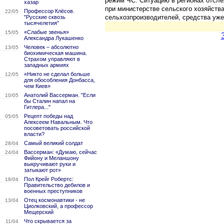
режим ЧС. Ситуацию в регионах отсле
хазар
при министерстве сельского хозяйств
Профессор Клёсов.
22/05
сельхозпроизводителей, средства уже
"Русские сквозь
тысячелетия"
«Слабые звенья»
15/05
Александра Лукашенко
Человек – абсолютно
13/05
биохимическая машина.
Страхом управляют в
западных армиях
«Никто не сделал больше
12/05
для обособления Донбасса,
чем Киев»
Анатолий Вассерман. "Если
10/05
бы Сталин напал на
Гитлера..."
Рецепт победы над
05/05
Алексеем Навальным. Что
посоветовать российской
власти?
Самый великий солдат
28/04
Вассерман: «Думаю, сейчас
24/04
Фийону и Меланшону
выкручивают руки и
затыкают рот»
Пол Крейг Робертс:
18/04
Правительство дебилов и
военных преступников
Отец космонавтики - не
13/04
Циолковский, а профессор
Мещерский
Что скрывается за
11/04