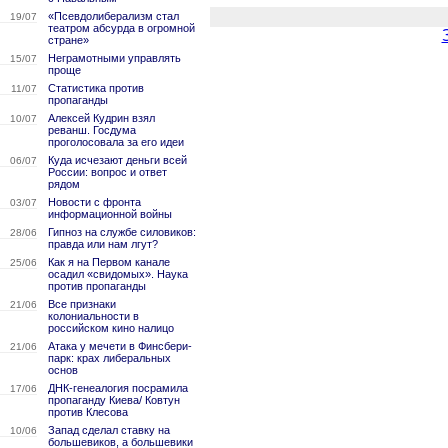
«Псевдолиберализм стал
19/07
театром абсурда в огромной
стране»
Неграмотными управлять
15/07
проще
Статистика против
11/07
пропаганды
Алексей Кудрин взял
10/07
реванш. Госдума
проголосовала за его идеи
Куда исчезают деньги всей
06/07
России: вопрос и ответ
рядом
Новости с фронта
03/07
информационной войны
Гипноз на службе силовиков:
28/06
правда или нам лгут?
Как я на Первом канале
25/06
осадил «свидомых». Наука
против пропаганды
Все признаки
21/06
колониальности в
российском кино налицо
Атака у мечети в Финсбери-
21/06
парк: крах либеральных
основ
ДНК-генеалогия посрамила
17/06
пропаганду Киева/ Ковтун
против Клесова
Запад сделал ставку на
10/06
большевиков, а большевики