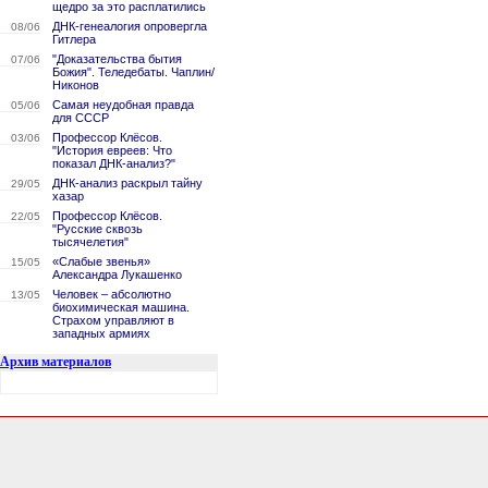
щедро за это расплатились
ДНК-генеалогия опровергла
08/06
Гитлера
"Доказательства бытия
07/06
Божия". Теледебаты. Чаплин/
Никонов
Самая неудобная правда
05/06
для СССР
Профессор Клёсов.
03/06
"История евреев: Что
показал ДНК-анализ?"
ДНК-анализ раскрыл тайну
29/05
хазар
Профессор Клёсов.
22/05
"Русские сквозь
тысячелетия"
«Слабые звенья»
15/05
Александра Лукашенко
Человек – абсолютно
13/05
биохимическая машина.
Страхом управляют в
западных армиях
Архив материалов