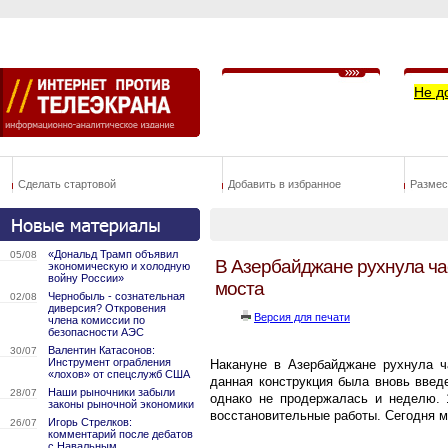
Не д
Сделать стартовой
Добавить в избранное
Размес
«Дональд Трамп объявил
05/08
В Азербайджане рухнула ча
экономическую и холодную
войну России»
моста
Чернобыль - сознательная
02/08
диверсия? Откровения
Версия для печати
члена комиссии по
безопасности АЭС
Валентин Катасонов:
30/07
Инструмент ограбления
Накануне в Азербайджане рухнула ч
«лохов» от спецслужб США
данная конструкция была вновь введ
Наши рыночники забыли
28/07
однако не продержалась и неделю. 
законы рыночной экономики
восстановительные работы. Сегодня 
Игорь Стрелков:
26/07
комментарий после дебатов
с Навальным