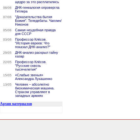
щедро за это расплатились
ДНК-генеалогия опровергла
08/06
Гитлера
"Доказательства бытия
07/06
Божия". Теледебаты. Чаплин/
Никонов
Самая неудобная правда
05/06
для СССР
Профессор Клёсов.
03/06
"История евреев: Что
показал ДНК-анализ?"
ДНК-анализ раскрыл тайну
29/05
хазар
Профессор Клёсов.
22/05
"Русские сквозь
тысячелетия"
«Слабые звенья»
15/05
Александра Лукашенко
Человек – абсолютно
13/05
биохимическая машина.
Страхом управляют в
западных армиях
Архив материалов