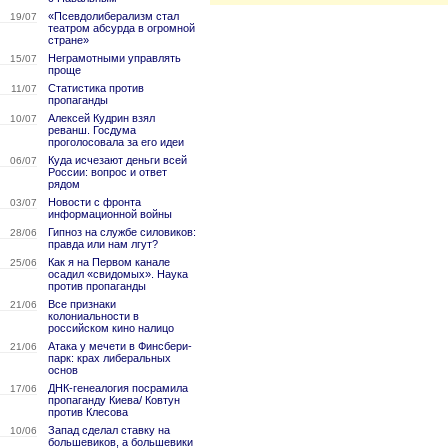
«Псевдолиберализм стал
19/07
театром абсурда в огромной
стране»
Неграмотными управлять
15/07
проще
Статистика против
11/07
пропаганды
Алексей Кудрин взял
10/07
реванш. Госдума
проголосовала за его идеи
Куда исчезают деньги всей
06/07
России: вопрос и ответ
рядом
Новости с фронта
03/07
информационной войны
Гипноз на службе силовиков:
28/06
правда или нам лгут?
Как я на Первом канале
25/06
осадил «свидомых». Наука
против пропаганды
Все признаки
21/06
колониальности в
российском кино налицо
Атака у мечети в Финсбери-
21/06
парк: крах либеральных
основ
ДНК-генеалогия посрамила
17/06
пропаганду Киева/ Ковтун
против Клесова
Запад сделал ставку на
10/06
большевиков, а большевики