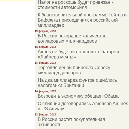
Налог на роскошь будет привязан к
стоимости автомобиля
К благотворительной программе Гейтса и
Баффета присоединился российский
миллиардер
19 февраля, 2013
В России рекордное количество
долларовых миллиардеров
18 февраля, 2013
Airbus не будет использовать батареи
«Лайнера мечты»
15 февраля, 2013
Торговля иеной принесла Соросу
миллиард долларов
На два миллиарда фунтов ошиблись
налоговики Британии
14 февраля, 2013
Возродить экономику обещает Обама
О слиянии договорились American Airlines
и US Airways
13 февраля, 2013
В России растет покупательная
активность