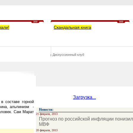
лали!
Скандальная книга
Дискуссионный клуб
Загрузка...
в составе горной
фина, альпинизм
-
Новости:
еловек. Сам Марат
21 февраля, 2013
Прогноз по российской инфляции понизил
МВФ
20 февраля, 2013