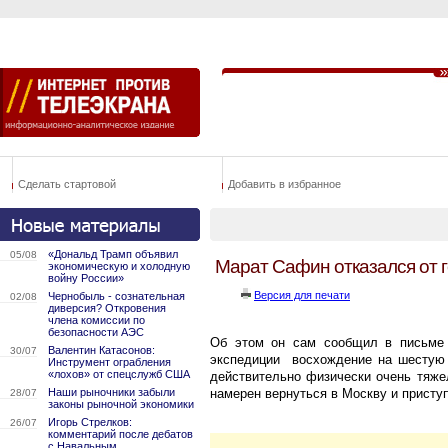
Сделать стартовой
Добавить в избранное
«Дональд Трамп объявил
05/08
Марат Сафин отказался от 
экономическую и холодную
войну России»
Версия для печати
Чернобыль - сознательная
02/08
диверсия? Откровения
члена комиссии по
безопасности АЭС
Об этом он сам сообщил в письме 
Валентин Катасонов:
30/07
экспедиции
восхождение на шестую
Инструмент ограбления
«лохов» от спецслужб США
действительно физически очень тяже
Наши рыночники забыли
намерен вернуться в Москву и приступ
28/07
законы рыночной экономики
Игорь Стрелков:
26/07
комментарий после дебатов
с Навальным