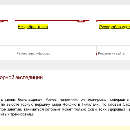
Не добро, а зло
Русофобов уде
Разместить информер
Реклама на сайте
горной экспедиции
к своим болельщикам. Ранее, напомним, он планировал совершить 
 по высоте горную вершину мира Чо-Ойю в Гималаях. По словам Са
лое занятие, заниматься которым может только физически здоровый ч
ить к тренировкам.