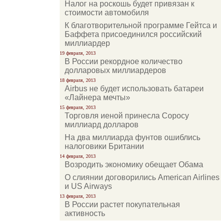
Налог на роскошь будет привязан к
стоимости автомобиля
К благотворительной программе Гейтса и
Баффета присоединился российский
миллиардер
19 февраля, 2013
В России рекордное количество
долларовых миллиардеров
18 февраля, 2013
Airbus не будет использовать батареи
«Лайнера мечты»
15 февраля, 2013
Торговля иеной принесла Соросу
миллиард долларов
На два миллиарда фунтов ошиблись
налоговики Британии
14 февраля, 2013
Возродить экономику обещает Обама
О слиянии договорились American Airlines
и US Airways
13 февраля, 2013
В России растет покупательная
активность