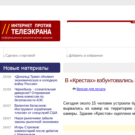
Сделать стартовой
Добавить в избранное
«Дональд Трамп объявил
05/08
В «Крестах» взбунтовались
экономическую и холодную
войну России»
Версия для печати
Чернобыль - сознательная
02/08
диверсия? Откровения
члена комиссии по
безопасности АЭС
Сегодня около 15 человек устроили бу
Валентин Катасонов:
30/07
вырвались из камер на территорию 
Инструмент ограбления
«лохов» от спецслужб США
камеры. Здание «Крестов» оцеплено 
Наши рыночники забыли
28/07
законы рыночной экономики
Игорь Стрелков:
26/07
комментарий после дебатов
с Навальным