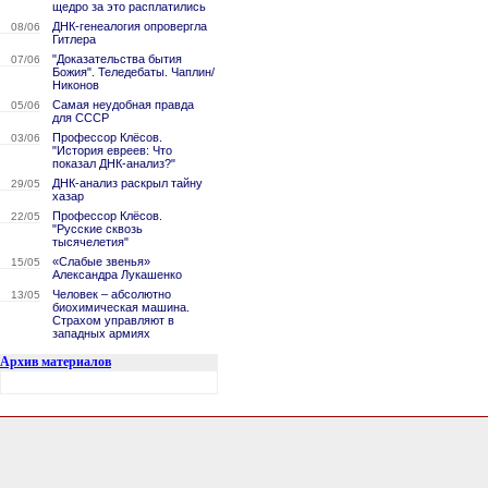
щедро за это расплатились
ДНК-генеалогия опровергла
08/06
Гитлера
"Доказательства бытия
07/06
Божия". Теледебаты. Чаплин/
Никонов
Самая неудобная правда
05/06
для СССР
Профессор Клёсов.
03/06
"История евреев: Что
показал ДНК-анализ?"
ДНК-анализ раскрыл тайну
29/05
хазар
Профессор Клёсов.
22/05
"Русские сквозь
тысячелетия"
«Слабые звенья»
15/05
Александра Лукашенко
Человек – абсолютно
13/05
биохимическая машина.
Страхом управляют в
западных армиях
Архив материалов