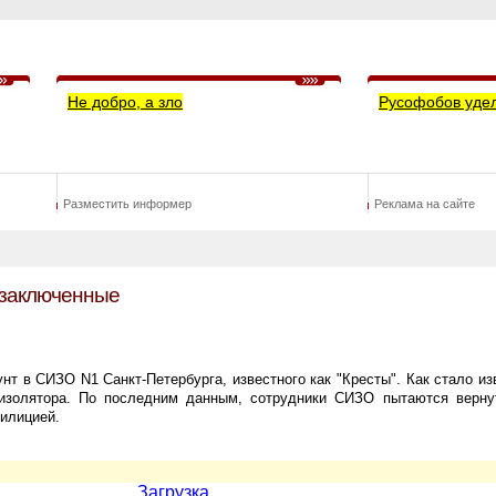
Не добро, а зло
Русофобов уде
Разместить информер
Реклама на сайте
 заключенные
нт в СИЗО N1 Санкт-Петербурга, известного как "Кресты". Как стало из
изолятора. По последним данным, сотрудники СИЗО пытаются верну
милицией.
Загрузка...