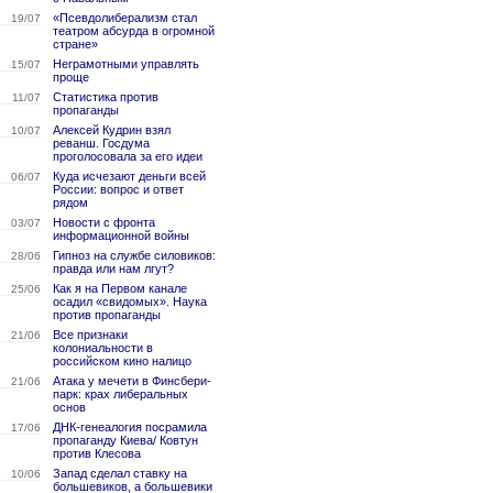
«Псевдолиберализм стал
19/07
театром абсурда в огромной
стране»
Неграмотными управлять
15/07
проще
Статистика против
11/07
пропаганды
Алексей Кудрин взял
10/07
реванш. Госдума
проголосовала за его идеи
Куда исчезают деньги всей
06/07
России: вопрос и ответ
рядом
Новости с фронта
03/07
информационной войны
Гипноз на службе силовиков:
28/06
правда или нам лгут?
Как я на Первом канале
25/06
осадил «свидомых». Наука
против пропаганды
Все признаки
21/06
колониальности в
российском кино налицо
Атака у мечети в Финсбери-
21/06
парк: крах либеральных
основ
ДНК-генеалогия посрамила
17/06
пропаганду Киева/ Ковтун
против Клесова
Запад сделал ставку на
10/06
большевиков, а большевики