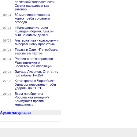
политикой толерантности.
Смена парадигмы как
заговор
60 миллионов человек
08/04
кормят себя со своего
огорода
«Фальшивая история
07/04
«шведа» Рюрика. Кем он
был на самом деле?»
Альтернатива «красному» и
06/04
либеральному проектам»
Теракт в Санкт-Петербурге:
04/04
версии экспертов
Россия в петле времени.
01/04
Размышления о
несистемной оппозиции
Эдуард Лимонов. Опять лгут
29/03
про гибель Ту-154
Катастрофа в Чернобыле
27/03
была организована, чтобы
ударить по СССР
Была ли обречена
26/03
Российская империя?
Коммунист против
монархиста
Архив материалов