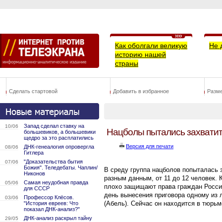
Как оболгали великую
Не 
историю нашей
страны
Сделать стартовой
Добавить в избранное
Разм
Запад сделал ставку на
10/06
Нацболы пытались захвати
большевиков, а большевики
щедро за это расплатились
Версия для печати
ДНК-генеалогия опровергла
08/06
Гитлера
"Доказательства бытия
07/06
Божия". Теледебаты. Чаплин/
В среду группа нацболов попыталась
Никонов
разным данным, от 11 до 12 человек
Самая неудобная правда
05/06
плохо защищают права граждан Росси
для СССР
день вынесения приговора одному из
Профессор Клёсов.
03/06
(Абель). Сейчас он находится в тюрьм
"История евреев: Что
показал ДНК-анализ?"
ДНК-анализ раскрыл тайну
29/05