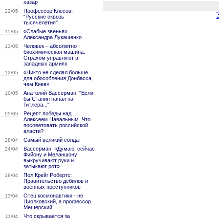
хазар
Профессор Клёсов.
22/05
"Русские сквозь
тысячелетия"
«Слабые звенья»
15/05
Александра Лукашенко
Человек – абсолютно
13/05
биохимическая машина.
Страхом управляют в
западных армиях
«Никто не сделал больше
12/05
для обособления Донбасса,
чем Киев»
Анатолий Вассерман. "Если
10/05
бы Сталин напал на
Гитлера..."
Рецепт победы над
05/05
Алексеем Навальным. Что
посоветовать российской
власти?
Самый великий солдат
28/04
Вассерман: «Думаю, сейчас
24/04
Фийону и Меланшону
выкручивают руки и
затыкают рот»
Пол Крейг Робертс:
18/04
Правительство дебилов и
военных преступников
Отец космонавтики - не
13/04
Циолковский, а профессор
Мещерский
Что скрывается за
11/04