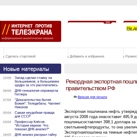
Не д
Сделать стартовой
Добавить в избранное
Размес
Запад сделал ставку на
10/06
Рекордная экспортная пошл
большевиков, а большевики
щедро за это расплатились
правительством РФ
ДНК-генеалогия опровергла
08/06
Гитлера
Версия для печати
"Доказательства бытия
07/06
Божия". Теледебаты. Чаплин/
Никонов
Экспортная пошлинана нефть утвержде
Самая неудобная правда
05/06
для СССР
августа 2008 года онасоставит 495,9 
пошлинысоставляет 398,1 доллара за 
Профессор Клёсов.
03/06
"История евреев: Что
светлыенефтепродукты, то она увеличи
показал ДНК-анализ?"
Экспортнаяпошлина на темные нефтеп
ДНК-анализ раскрыл тайну
29/05