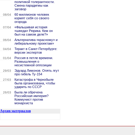
политикой толерантности.
Смена парадигмы как
заговор
60 миллионов человек
08/04
кормят себя со своего
огорода
«Фальшивая история
07/04
«шведа» Рюрика. Кем он
был на самом деле?»
Альтернатива «красному» и
06/04
либеральному проектам»
Теракт в Санкт-Петербурге:
04/04
версии экспертов
Россия в петле времени.
01/04
Размышления о
несистемной оппозиции
Эдуард Лимонов. Опять лгут
29/03
про гибель Ту-154
Катастрофа в Чернобыле
27/03
была организована, чтобы
ударить по СССР
Была ли обречена
26/03
Российская империя?
Коммунист против
монархиста
Архив материалов