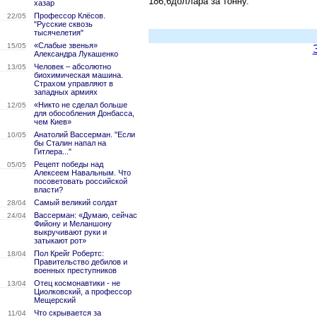
186,6доллара за тонну.
хазар
Профессор Клёсов.
22/05
"Русские сквозь
тысячелетия"
«Слабые звенья»
15/05
Александра Лукашенко
Человек – абсолютно
13/05
биохимическая машина.
Страхом управляют в
западных армиях
«Никто не сделал больше
12/05
для обособления Донбасса,
чем Киев»
Анатолий Вассерман. "Если
10/05
бы Сталин напал на
Гитлера..."
Рецепт победы над
05/05
Алексеем Навальным. Что
посоветовать российской
власти?
Самый великий солдат
28/04
Вассерман: «Думаю, сейчас
24/04
Фийону и Меланшону
выкручивают руки и
затыкают рот»
Пол Крейг Робертс:
18/04
Правительство дебилов и
военных преступников
Отец космонавтики - не
13/04
Циолковский, а профессор
Мещерский
Что скрывается за
11/04