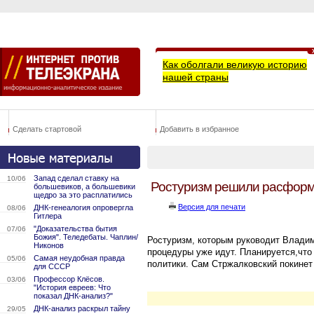
Как оболгали великую историю
нашей страны
Сделать стартовой
Добавить в избранное
Запад сделал ставку на
10/06
Ростуризм решили расфор
большевиков, а большевики
щедро за это расплатились
Версия для печати
ДНК-генеалогия опровергла
08/06
Гитлера
"Доказательства бытия
07/06
Божия". Теледебаты. Чаплин/
Ростуризм, которым руководит Влади
Никонов
процедуры уже идут. Планируется,что
Самая неудобная правда
05/06
политики. Сам Стржалковский покинет
для СССР
Профессор Клёсов.
03/06
"История евреев: Что
показал ДНК-анализ?"
ДНК-анализ раскрыл тайну
29/05