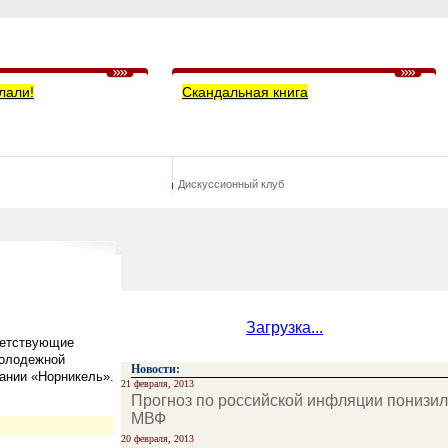
лали!
Скандальная книга
Дискуссионный клуб
Загрузка...
ветствующие
молодежной
Новости:
пании «Норникель».
21 февраля, 2013
Прогноз по российской инфляции понизил
МВФ
20 февраля, 2013