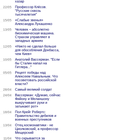
хазар
Профессор Клёсов.
22/05
"Русские сквозь
тысячелетия"
«Слабые звенья»
15/05
Александра Лукашенко
Человек – абсолютно
13/05
биохимическая машина.
Страхом управляют в
западных армиях
«Никто не сделал больше
12/05
для обособления Донбасса,
чем Киев»
Анатолий Вассерман. "Если
10/05
бы Сталин напал на
Гитлера..."
Рецепт победы над
05/05
Алексеем Навальным. Что
посоветовать российской
власти?
Самый великий солдат
28/04
Вассерман: «Думаю, сейчас
24/04
Фийону и Меланшону
выкручивают руки и
затыкают рот»
Пол Крейг Робертс:
18/04
Правительство дебилов и
военных преступников
Отец космонавтики - не
13/04
Циолковский, а профессор
Мещерский
Что скрывается за
11/04