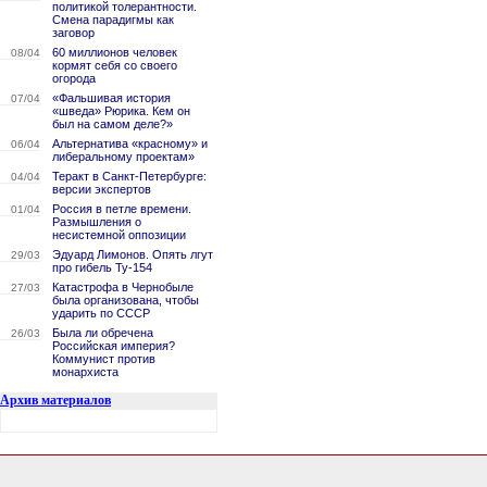
политикой толерантности.
Смена парадигмы как
заговор
60 миллионов человек
08/04
кормят себя со своего
огорода
«Фальшивая история
07/04
«шведа» Рюрика. Кем он
был на самом деле?»
Альтернатива «красному» и
06/04
либеральному проектам»
Теракт в Санкт-Петербурге:
04/04
версии экспертов
Россия в петле времени.
01/04
Размышления о
несистемной оппозиции
Эдуард Лимонов. Опять лгут
29/03
про гибель Ту-154
Катастрофа в Чернобыле
27/03
была организована, чтобы
ударить по СССР
Была ли обречена
26/03
Российская империя?
Коммунист против
монархиста
Архив материалов