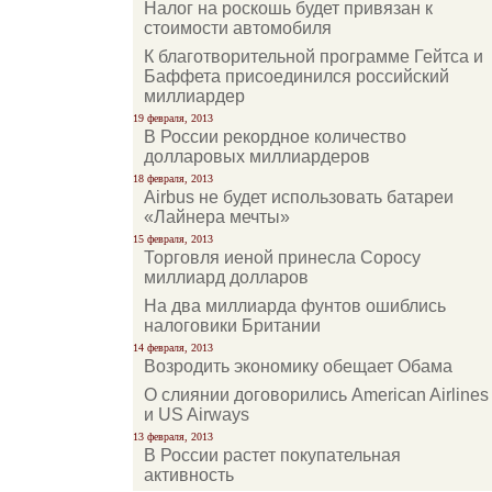
Налог на роскошь будет привязан к
стоимости автомобиля
К благотворительной программе Гейтса и
Баффета присоединился российский
миллиардер
19 февраля, 2013
В России рекордное количество
долларовых миллиардеров
18 февраля, 2013
Airbus не будет использовать батареи
«Лайнера мечты»
15 февраля, 2013
Торговля иеной принесла Соросу
миллиард долларов
На два миллиарда фунтов ошиблись
налоговики Британии
14 февраля, 2013
Возродить экономику обещает Обама
О слиянии договорились American Airlines
и US Airways
13 февраля, 2013
В России растет покупательная
активность