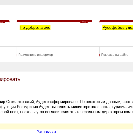
Не добро, а зло
Русофобов уде
Разместить информер
Реклама на сайте
мировать
мир Стржалковский, будетрасформировано. По некоторым данным, соот
 функции Ростуризма будет выполнять министерства спорта, туризма и
 свой пост, поскольку он согласилсястать генеральным директором ком
Загрузка...