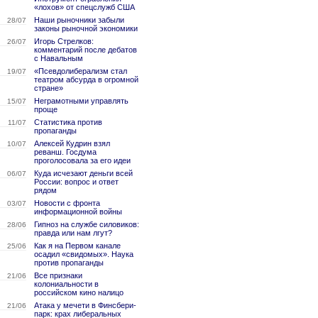
«лохов» от спецслужб США
Наши рыночники забыли
28/07
законы рыночной экономики
Игорь Стрелков:
26/07
комментарий после дебатов
с Навальным
«Псевдолиберализм стал
19/07
театром абсурда в огромной
стране»
Неграмотными управлять
15/07
проще
Статистика против
11/07
пропаганды
Алексей Кудрин взял
10/07
реванш. Госдума
проголосовала за его идеи
Куда исчезают деньги всей
06/07
России: вопрос и ответ
рядом
Новости с фронта
03/07
информационной войны
Гипноз на службе силовиков:
28/06
правда или нам лгут?
Как я на Первом канале
25/06
осадил «свидомых». Наука
против пропаганды
Все признаки
21/06
колониальности в
российском кино налицо
Атака у мечети в Финсбери-
21/06
парк: крах либеральных