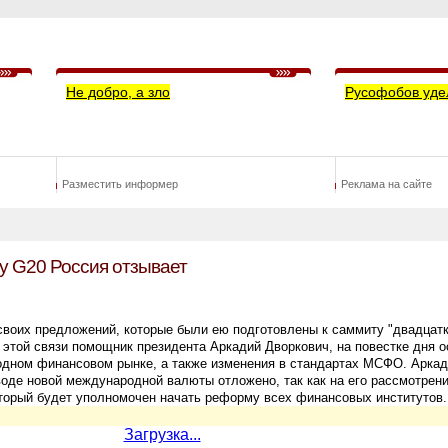
Не добро, а зло
Русофобов уде
Разместить информер
Реклама на сайте
у G20 Россия отзывает
своих предложений, которые были ею подготовлены к саммиту "двадцатк
 этой связи помощник президента Аркадий Дворкович, на повестке дня 
одном финансовом рынке, а также изменения в стандартах МСФО. Аркад
воде новой международной валюты отложено, так как на его рассмотрени
орый будет уполномочен начать реформу всех финансовых институтов
Загрузка...