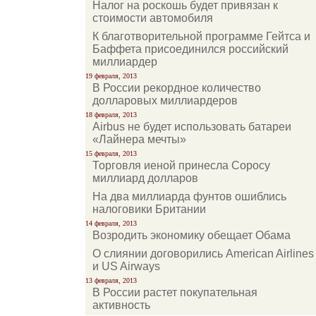
Налог на роскошь будет привязан к
стоимости автомобиля
К благотворительной программе Гейтса и
Баффета присоединился российский
миллиардер
19 февраля, 2013
В России рекордное количество
долларовых миллиардеров
18 февраля, 2013
Airbus не будет использовать батареи
«Лайнера мечты»
15 февраля, 2013
Торговля иеной принесла Соросу
миллиард долларов
На два миллиарда фунтов ошиблись
налоговики Британии
14 февраля, 2013
Возродить экономику обещает Обама
О слиянии договорились American Airlines
и US Airways
13 февраля, 2013
В России растет покупательная
активность