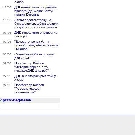
основ
ДНК-генеалогия посрамила
17/06
пропаганду Киева/ Ковтун
против Клесова
Запад сделал ставку на
10/06
большевиков, а большевики
щедро за это расплатились
ДНК-генеалогия опровергла
08/06
Гитлера
"Доказательства бытия
07/06
Божия". Теледебаты. Чаплин/
Никонов
Самая неудобная правда
05/06
для СССР
Профессор Клёсов.
03/06
"История евреев: Что
показал ДНК-анализ?"
ДНК-анализ раскрыл тайну
29/05
хазар
Профессор Клёсов.
22/05
"Русские сквозь
тысячелетия"
Архив материалов