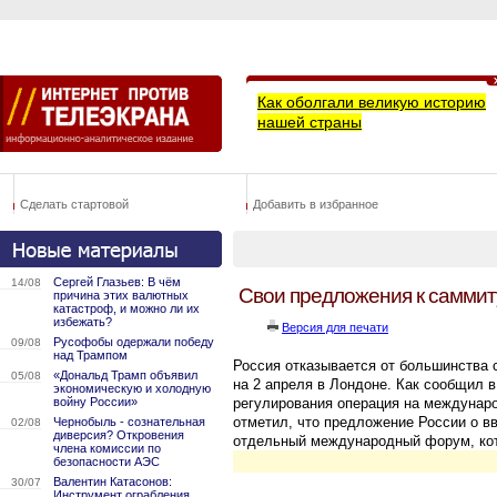
Как оболгали великую историю
нашей страны
Сделать стартовой
Добавить в избранное
Сергей Глазьев: В чём
14/08
Свои предложения к саммит
причина этих валютных
катастроф, и можно ли их
избежать?
Версия для печати
Русофобы одержали победу
09/08
над Трампом
Россия отказывается от большинства 
«Дональд Трамп объявил
05/08
на 2 апреля в Лондоне. Как сообщил в
экономическую и холодную
войну России»
регулирования операция на междунар
отметил, что предложение России о в
Чернобыль - сознательная
02/08
диверсия? Откровения
отдельный международный форум, кот
члена комиссии по
безопасности АЭС
Валентин Катасонов:
30/07
Инструмент ограбления