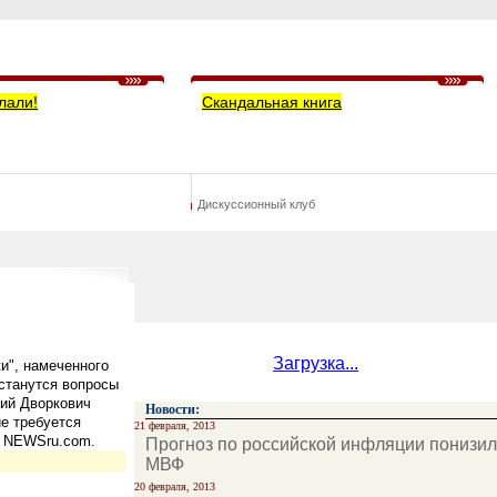
лали!
Скандальная книга
Дискуссионный клуб
Загрузка...
и", намеченного
останутся вопросы
ий Дворкович
Новости:
е требуется
21 февраля, 2013
. NEWSru.com.
Прогноз по российской инфляции понизил
МВФ
20 февраля, 2013