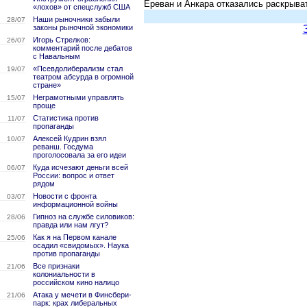
Ереван и Анкара отказались раскрыва
«лохов» от спецслужб США
Наши рыночники забыли
28/07
законы рыночной экономики
Игорь Стрелков:
26/07
комментарий после дебатов
с Навальным
«Псевдолиберализм стал
19/07
театром абсурда в огромной
стране»
Неграмотными управлять
15/07
проще
Статистика против
11/07
пропаганды
Алексей Кудрин взял
10/07
реванш. Госдума
проголосовала за его идеи
Куда исчезают деньги всей
06/07
России: вопрос и ответ
рядом
Новости с фронта
03/07
информационной войны
Гипноз на службе силовиков:
28/06
правда или нам лгут?
Как я на Первом канале
25/06
осадил «свидомых». Наука
против пропаганды
Все признаки
21/06
колониальности в
российском кино налицо
Атака у мечети в Финсбери-
21/06
парк: крах либеральных