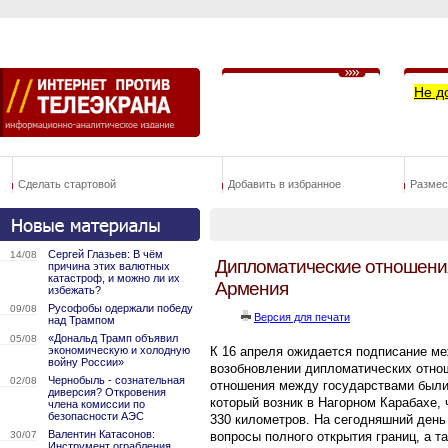
Не д
Сделать стартовой
Добавить в избранное
Размес
Сергей Глазьев: В чём
14/08
Дипломатические отношения
причина этих валютных
катастроф, и можно ли их
Армения
избежать?
Русофобы одержали победу
09/08
Версия для печати
над Трампом
«Дональд Трамп объявил
05/08
экономическую и холодную
К 16 апреля ожидается подписание ме
войну России»
возобновлении дипломатических отнош
Чернобыль - сознательная
02/08
отношения между государствами были 
диверсия? Откровения
который возник в Нагорном Карабахе, 
члена комиссии по
безопасности АЭС
330 километров. На сегодняшний ден
Валентин Катасонов:
30/07
вопросы полного открытия границ, а т
Инструмент ограбления