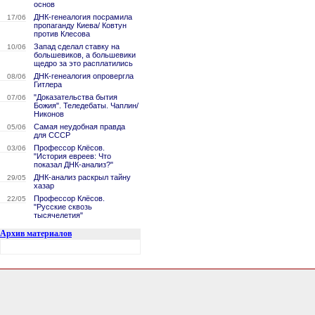
основ
ДНК-генеалогия посрамила
17/06
пропаганду Киева/ Ковтун
против Клесова
Запад сделал ставку на
10/06
большевиков, а большевики
щедро за это расплатились
ДНК-генеалогия опровергла
08/06
Гитлера
"Доказательства бытия
07/06
Божия". Теледебаты. Чаплин/
Никонов
Самая неудобная правда
05/06
для СССР
Профессор Клёсов.
03/06
"История евреев: Что
показал ДНК-анализ?"
ДНК-анализ раскрыл тайну
29/05
хазар
Профессор Клёсов.
22/05
"Русские сквозь
тысячелетия"
Архив материалов