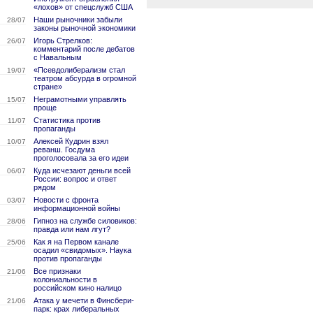
«лохов» от спецслужб США
Наши рыночники забыли
28/07
законы рыночной экономики
Игорь Стрелков:
26/07
комментарий после дебатов
с Навальным
«Псевдолиберализм стал
19/07
театром абсурда в огромной
стране»
Неграмотными управлять
15/07
проще
Статистика против
11/07
пропаганды
Алексей Кудрин взял
10/07
реванш. Госдума
проголосовала за его идеи
Куда исчезают деньги всей
06/07
России: вопрос и ответ
рядом
Новости с фронта
03/07
информационной войны
Гипноз на службе силовиков:
28/06
правда или нам лгут?
Как я на Первом канале
25/06
осадил «свидомых». Наука
против пропаганды
Все признаки
21/06
колониальности в
российском кино налицо
Атака у мечети в Финсбери-
21/06
парк: крах либеральных