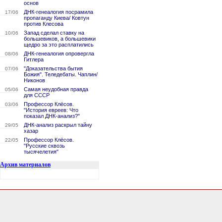
основ
ДНК-генеалогия посрамила
17/06
пропаганду Киева/ Ковтун
против Клесова
Запад сделал ставку на
10/06
большевиков, а большевики
щедро за это расплатились
ДНК-генеалогия опровергла
08/06
Гитлера
"Доказательства бытия
07/06
Божия". Теледебаты. Чаплин/
Никонов
Самая неудобная правда
05/06
для СССР
Профессор Клёсов.
03/06
"История евреев: Что
показал ДНК-анализ?"
ДНК-анализ раскрыл тайну
29/05
хазар
Профессор Клёсов.
22/05
"Русские сквозь
тысячелетия"
Архив материалов