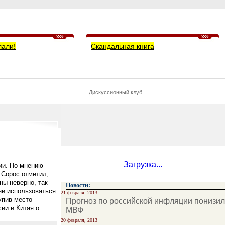
лали!
Скандальная книга
Дискуссионный клуб
Загрузка...
ии. По мнению
 Сорос отметил,
ы неверно, так
Новости:
они использоваться
21 февраля, 2013
упив место
Прогноз по российской инфляции понизил
ии и Китая о
МВФ
20 февраля, 2013