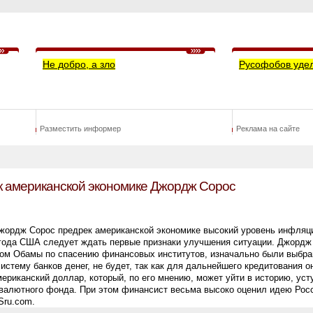
Не добро, а зло
Русофобов уде
Разместить информер
Реклама на сайте
к американской экономике Джордж Сорос
жордж Сорос предрек американской экономике высокий уровень инфляц
 года США следует ждать первые признаки улучшения ситуации. Джордж
ом Обамы по спасению финансовых институтов, изначально были выбран
систему банков денег, не будет, так как для дальнейшего кредитования 
мериканский доллар, который, по его мнению, может уйти в историю, уст
алютного фонда. При этом финансист весьма высоко оценил идею Росс
Sru.com.