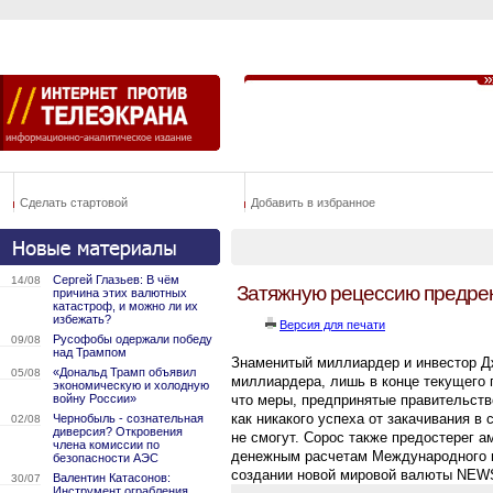
Сделать стартовой
Добавить в избранное
Сергей Глазьев: В чём
14/08
Затяжную рецессию предре
причина этих валютных
катастроф, и можно ли их
избежать?
Версия для печати
Русофобы одержали победу
09/08
над Трампом
Знаменитый миллиардер и инвестор Д
«Дональд Трамп объявил
05/08
миллиардера, лишь в конце текущего
экономическую и холодную
войну России»
что меры, предпринятые правительств
как никакого успеха от закачивания в 
Чернобыль - сознательная
02/08
диверсия? Откровения
не смогут. Сорос также предостерег а
члена комиссии по
денежным расчетам Международного в
безопасности АЭС
создании новой мировой валюты NEW
Валентин Катасонов:
30/07
Инструмент ограбления