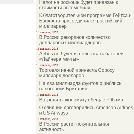
Налог на роскошь будет привязан к
стоимости автомобиля
К благотворительной программе Гейтса и
Баффета присоединился российский
миллиардер
19 февраля, 2013
В России рекордное количество
долларовых миллиардеров
18 февраля, 2013
Airbus не будет использовать батареи
«Лайнера мечты»
15 февраля, 2013
Торговля иеной принесла Соросу
миллиард долларов
На два миллиарда фунтов ошиблись
налоговики Британии
14 февраля, 2013
Возродить экономику обещает Обама
О слиянии договорились American Airlines
и US Airways
13 февраля, 2013
В России растет покупательная
активность