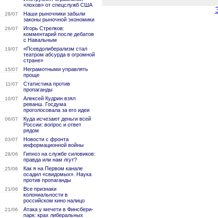
«лохов» от спецслужб США
Наши рыночники забыли
28/07
законы рыночной экономики
Игорь Стрелков:
26/07
комментарий после дебатов
с Навальным
«Псевдолиберализм стал
19/07
театром абсурда в огромной
стране»
Неграмотными управлять
15/07
проще
Статистика против
11/07
пропаганды
Алексей Кудрин взял
10/07
реванш. Госдума
проголосовала за его идеи
Куда исчезают деньги всей
06/07
России: вопрос и ответ
рядом
Новости с фронта
03/07
информационной войны
Гипноз на службе силовиков:
28/06
правда или нам лгут?
Как я на Первом канале
25/06
осадил «свидомых». Наука
против пропаганды
Все признаки
21/06
колониальности в
российском кино налицо
Атака у мечети в Финсбери-
21/06
парк: крах либеральных