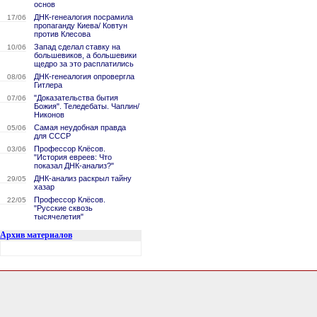
основ
ДНК-генеалогия посрамила
17/06
пропаганду Киева/ Ковтун
против Клесова
Запад сделал ставку на
10/06
большевиков, а большевики
щедро за это расплатились
ДНК-генеалогия опровергла
08/06
Гитлера
"Доказательства бытия
07/06
Божия". Теледебаты. Чаплин/
Никонов
Самая неудобная правда
05/06
для СССР
Профессор Клёсов.
03/06
"История евреев: Что
показал ДНК-анализ?"
ДНК-анализ раскрыл тайну
29/05
хазар
Профессор Клёсов.
22/05
"Русские сквозь
тысячелетия"
Архив материалов