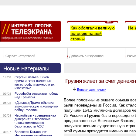
Как оболгали великую
Не 
историю нашей
страны
Сделать стартовой
Добавить в избранное
Разм
Сергей Глазьев: В чём
14/08
Грузия живет за счет денеж
причина этих валютных
катастроф, и можно ли их
избежать?
Версия для печати
Русофобы одержали победу
09/08
над Трампом
Более половины из общего объема все
«Дональд Трамп объявил
05/08
были переведены из России. Как стало
экономическую и холодную
войну России»
получили 164.2 миллиона долларов ч
Из России в Грузию было переведено 
Чернобыль - сознательная
02/08
диверсия? Откровения
предоставленных Всемирным банком, 
члена комиссии по
получают весьма существенную стран
безопасности АЭС
этой суммы приходится именно на пе
Валентин Катасонов:
30/07
Инструмент ограбления