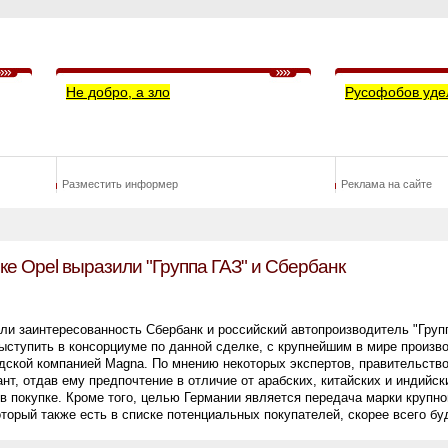
Не добро, а зло
Русофобов уде
Разместить информер
Реклама на сайте
ке Opel выразили "Группа ГАЗ" и Сбербанк
ли заинтересованность Сбербанк и российский автопроизводитель "Групп
выступить в консорциуме по данной сделке, с крупнейшим в мире произв
дской компанией Magna. По мнению некоторых экспертов, правительств
нт, отдав ему предпочтение в отличие от арабских, китайских и индийск
в покупке. Кроме того, целью Германии является передача марки крупно
оторый также есть в списке потенциальных покупателей, скорее всего бу