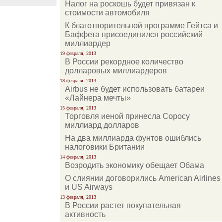
Налог на роскошь будет привязан к
стоимости автомобиля
К благотворительной программе Гейтса и
Баффета присоединился российский
миллиардер
19 февраля, 2013
В России рекордное количество
долларовых миллиардеров
18 февраля, 2013
Airbus не будет использовать батареи
«Лайнера мечты»
15 февраля, 2013
Торговля иеной принесла Соросу
миллиард долларов
На два миллиарда фунтов ошиблись
налоговики Британии
14 февраля, 2013
Возродить экономику обещает Обама
О слиянии договорились American Airlines
и US Airways
13 февраля, 2013
В России растет покупательная
активность