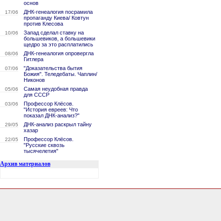
основ
ДНК-генеалогия посрамила
17/06
пропаганду Киева/ Ковтун
против Клесова
Запад сделал ставку на
10/06
большевиков, а большевики
щедро за это расплатились
ДНК-генеалогия опровергла
08/06
Гитлера
"Доказательства бытия
07/06
Божия". Теледебаты. Чаплин/
Никонов
Самая неудобная правда
05/06
для СССР
Профессор Клёсов.
03/06
"История евреев: Что
показал ДНК-анализ?"
ДНК-анализ раскрыл тайну
29/05
хазар
Профессор Клёсов.
22/05
"Русские сквозь
тысячелетия"
Архив материалов