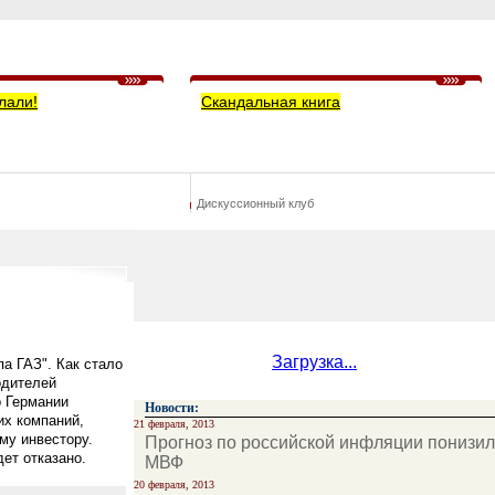
лали!
Скандальная книга
Дискуссионный клуб
Загрузка...
а ГАЗ". Как стало
одителей
о Германии
Новости:
их компаний,
21 февраля, 2013
му инвестору.
Прогноз по российской инфляции понизил
дет отказано.
МВФ
20 февраля, 2013