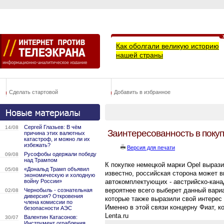
Как оболгали великую историю
нашей страны
Сделать стартовой
Добавить в избранное
Сергей Глазьев: В чём
14/08
Заинтересованность в покуп
причина этих валютных
катастроф, и можно ли их
избежать?
Версия для печати
Русофобы одержали победу
09/08
над Трампом
К покупке немецкой марки Opel вырази
«Дональд Трамп объявил
05/08
известно, российская сторона может 
экономическую и холодную
войну России»
автокомплектующих - австрийско-кана
вероятнее всего выберет данный вариа
Чернобыль - сознательная
02/08
диверсия? Откровения
которые также выразили свой интерес 
члена комиссии по
Именно в этой связи концерну Фиат, к
безопасности АЭС
Lenta.ru
Валентин Катасонов:
30/07
Инструмент ограбления