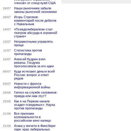
«лохов» от спецслужб США
Наши рыночники забыли
28/07
законы рыночной экономики
Игорь Стрелков:
26/07
комментарий после дебатов
с Навальным
«Псевдолиберализм стал
19/07
театром абсурда в огромной
стране»
Неграмотными управлять
15/07
проще
Статистика против
11/07
пропаганды
Алексей Кудрин взял
10/07
реванш. Госдума
проголосовала за его идеи
Куда исчезают деньги всей
06/07
России: вопрос и ответ
рядом
Новости с фронта
03/07
информационной войны
Гипноз на службе силовиков:
28/06
правда или нам лгут?
Как я на Первом канале
25/06
осадил «свидомых». Наука
против пропаганды
Все признаки
21/06
колониальности в
российском кино налицо
Атака у мечети в Финсбери-
21/06
парк: крах либеральных