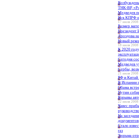
Возбуждены
ТНК-ВР, «Р
Медведев п
Иск КПРФ о
17 июля 2008 
Размер мате
Президент 
Дроздова н
Новый реко
18 июля 2008 
К 2020 год
эксплуатац
Сегодня со
Медведев у
Сербы, возм
21 июля 2008 
РФ и Китай 
В Испании 
Обама встре
Путин соби
Взрывы авто
22 июля 2008 
Чавес прибы
руководств
На заседан
документов
Стало извес
газ
Тюрьма отр