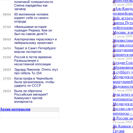
Перестрелк
политикой толерантности.
10 июля 2008 
Смена парадигмы как
«Аль-Каида
заговор
полицейски
60 миллионов человек
08/04
Райс встреч
кормят себя со своего
огорода
Завтра Пут
«Фальшивая история
07/04
нефтегазово
«шведа» Рюрика. Кем он
Москва: в м
был на самом деле?»
11 июля 2008 
Альтернатива «красному» и
06/04
Неизвестны
либеральному проектам»
Грузия отоз
Теракт в Санкт-Петербурге:
04/04
Вооруженны
версии экспертов
Снизится на
Россия в петле времени.
01/04
14 июля 2008 
Размышления о
Создан Сою
несистемной оппозиции
Абрамовича
Эдуард Лимонов. Опять лгут
29/03
В субботу 
про гибель Ту-154
Медведев п
Катастрофа в Чернобыле
27/03
коррупцией
была организована, чтобы
ударить по СССР
Надежность
15 июля 2008 
Была ли обречена
26/03
Буш хочет о
Российская империя?
Коммунист против
континента
монархиста
Медведев вз
России сле
Архив материалов
интересы –
В России з
16 июля 2008 
На Кавказе
Грузия