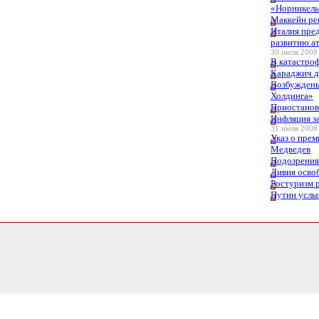
«Норникел
Маккейн ре
Италия пред
развитию а
30 июля 2008 
В катастроф
Караджич д
Возбуждены 
Холдинга»
Приостанов
Инфляция за
31 июля 2008 
Указ о пре
Медведев
Подозрения
Ливия осво
Ростуризм 
Путин услы
1.1336081027985