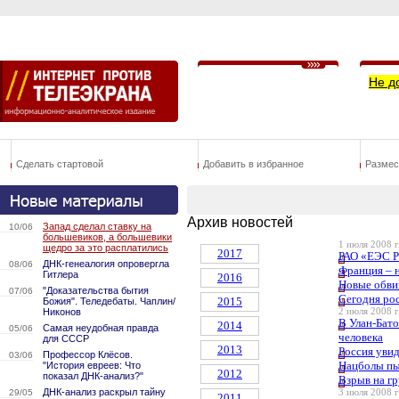
Не д
Сделать стартовой
Добавить в избранное
Размес
Архив новостей
Запад сделал ставку на
10/06
большевиков, а большевики
1 июля 2008 г
щедро за это расплатились
2017
РАО «ЕЭС Р
ДНК-генеалогия опровергла
08/06
Франция – 
Гитлера
2016
Новые обви
"Доказательства бытия
07/06
Сегодня ро
2015
Божия". Теледебаты. Чаплин/
Никонов
2 июля 2008 г
В Улан-Бато
2014
Самая неудобная правда
05/06
человека
для СССР
2013
Россия уви
Профессор Клёсов.
03/06
Нацболы пы
"История евреев: Что
2012
показал ДНК-анализ?"
Взрыв на гр
ДНК-анализ раскрыл тайну
29/05
3 июля 2008 г
2011