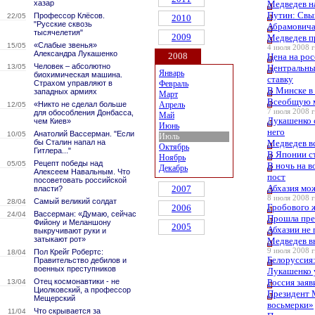
хазар
Медведев н
Путин: Свы
Профессор Клёсов.
22/05
2010
"Русские сквозь
Абрамовича
тысячелетия"
2009
Медведев п
«Слабые звенья»
15/05
4 июля 2008 г
Александра Лукашенко
2008
Цена на рос
Человек – абсолютно
13/05
Центральны
Январь
биохимическая машина.
ставку
Страхом управляют в
Февраль
В Минске в 
западных армиях
Март
Всеобщую м
«Никто не сделал больше
Апрель
12/05
7 июля 2008 г
для обособления Донбасса,
Май
Лукашенко с
чем Киев»
Июнь
него
Анатолий Вассерман. "Если
10/05
Июль
бы Сталин напал на
Медведев вс
Октябрь
Гитлера..."
В Японии с
Ноябрь
Рецепт победы над
05/05
В ночь на в
Декабрь
Алексеем Навальным. Что
пост
посоветовать российской
Абхазия мо
2007
власти?
8 июля 2008 г
Самый великий солдат
28/04
Гробового 
2006
Вассерман: «Думаю, сейчас
24/04
Прошла пре
Фийону и Меланшону
2005
Абхазии не
выкручивают руки и
затыкают рот»
Медведев вы
9 июля 2008 г
Пол Крейг Робертс:
18/04
Белоруссия:
Правительство дебилов и
военных преступников
Лукашенко 
Отец космонавтики - не
Россия заяв
13/04
Циолковский, а профессор
Президент 
Мещерский
восьмерки»
Что скрывается за
11/04