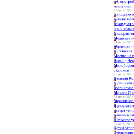
«Атомстрой
компанией
23 июля 2008 
Онищенко о
Пенсии повы
Рекордная 
правительс
У мигранто
Медведев н
24 июля 2008 
Абрамович 
Ингушетия:
Москва на 
Леонид Невз
Минобороны
садились
25 июля 2008 
Василий Ко
Путин сове
Российские
Михаил Про
28 июля 2008 
Украинское 
В результат
Завтра «мир
Началась за
В Москве у
29 июля 2008 
Детей отрав
Стржалковск