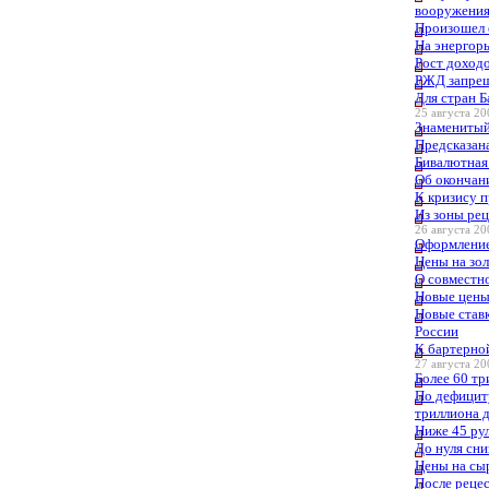
вооружени
Произошел 
На энергор
Рост доход
РЖД запреще
Для стран 
25 августа 20
Знаменитый
Предсказана
Бивалютная
Об окончан
К кризису 
Из зоны ре
26 августа 20
Оформление
Цены на зол
О совместн
Новые цены
Новые став
России
К бартерно
27 августа 20
Более 60 т
По дефицит
триллиона 
Ниже 45 ру
До нуля сни
Цены на сы
После реце