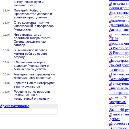
выкручивают руки и
В неадеква
затыкают рот»
банки Фран
Пол Крейг Робертс:
18/04
Безотзывны
Правительство дебилов и
11 августа 20
военных преступников
Регламенти
Отец космонавтики - не
13/04
Дмитрий М
Циолковский, а профессор
Антикризис
Мещерский
38 миллиард
Что скрывается за
11/04
политикой толерантности.
США
Смена парадигмы как
Расходы чи
заговор
В России з
60 миллионов человек
08/04
В России о
кормят себя со своего
12 августа 20
огорода
На содержа
«Фальшивая история
07/04
До 240 дол
«шведа» Рюрика. Кем он
был на самом деле?»
на нефть
О банковск
Альтернатива «красному» и
06/04
либеральному проектам»
Великобрит
Теракт в Санкт-Петербурге:
В следующем
04/04
версии экспертов
Впервые за 
Россия в петле времени.
01/04
иностранце
Размышления о
Более 30% п
несистемной оппозиции
кредиткам
Архив материалов
13 августа 20
Выше 46 ру
У иностранн
деньги
Стоимость 
В сентябре