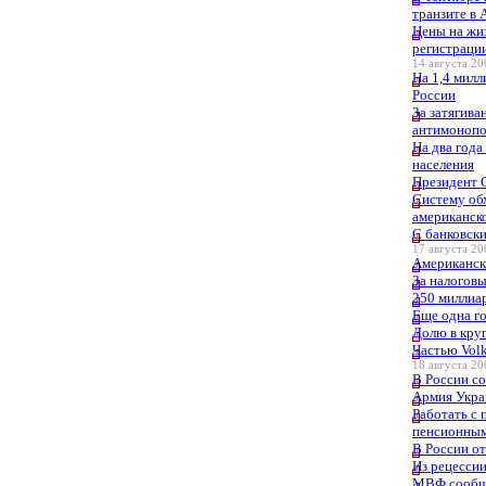
транзите в 
Цены на жиз
регистраци
14 августа 20
На 1,4 милл
России
За затягива
антимоноп
На два год
населения
Президент 
Систему обх
американск
С банковски
17 августа 20
Американск
За налогов
250 миллиа
Еще одна го
Долю в кру
Частью Volk
18 августа 20
В России с
Армия Украи
Работать с
пенсионны
В России о
Из рецесси
МВФ сообщи