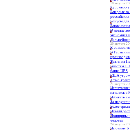
19 августа 20
Курс евро 
Впервые за 
российских
Бонусы для
Вновь пошл
О начале в
экономист 
Дальнейшее
20 августа 20
К совместн
В Германии
производит
Траты на П
Властям СШ
банка UBS
США угрожа
2 тыс. гран
21 августа 20
Испытания в
начались в 
Избегать ам
За нарушени
Более трилл
Начали раст
Принципы ш
человек
24 августа 20
На сумму 6