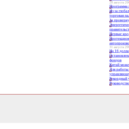
28 августа 20
Программа 
Из-за глоба
торговая п
За проверк
Энергетиче
правительс
Первые кре
Протекцион
автопроизв
31 августа 20
На 16 долл
Остановлен
фондов
Китай может
Для работы
управляющ
Рекордный 
Руководств
0.89374399185181