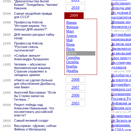
"Доказательства бытия
07/06
Собственну
Божия". Теледебаты. Чаплин/
2010
Доходы аме
Никонов
По долгам 
Самая неудобная правда
05/06
2009
расплатитс
для СССР
Меньше инд
Профессор Клёсов.
Январь
03/06
"История евреев: Что
фермеров ст
Февраль
показал ДНК-анализ?"
6 августа 2009
Март
Крупнейших
ДНК-анализ раскрыл тайну
29/05
Апрель
хазар
национализ
Май
Профессор Клёсов.
За июль на
22/05
Июнь
"Русские сквозь
Экомонитор
Июль
тысячелетия"
За июльский
Август
«Слабые звенья»
15/05
Сентябрь
Свое присут
Александра Лукашенко
Октябрь
На стимули
Человек – абсолютно
13/05
Ноябрь
долларов
биохимическая машина.
Декабрь
Страхом управляют в
7 августа 2009
Всеобщую п
западных армиях
2008
За плохую п
«Никто не сделал больше
12/05
для обособления Донбасса,
Крупнейшую
2007
чем Киев»
намерен со
Анатолий Вассерман. "Если
10/05
Соглашение
2006
бы Сталин напал на
Россия и Т
Гитлера..."
2005
Дефляция з
Рецепт победы над
05/05
Швеция хоче
Алексеем Навальным. Что
посоветовать российской
10 августа 20
власти?
На мировых
От Белого м
Самый великий солдат
28/04
Компаниям 
Вассерман: «Думаю, сейчас
24/04
Фийону и Меланшону
В США отме