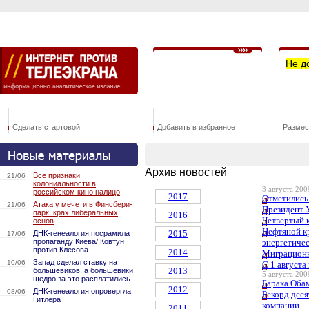
Не д
Сделать стартовой
Добавить в избранное
Размес
Архив новостей
Все признаки
21/06
колониальности в
3 августа 2009
российском кино налицо
2017
Отметились
Атака у мечети в Финсбери-
21/06
Президент 
парк: крах либеральных
2016
Четвертый 
основ
Нефтяной к
2015
ДНК-генеалогия посрамила
17/06
пропаганду Киева/ Ковтун
энергетичес
против Клесова
2014
Миграционн
Запад сделал ставку на
10/06
С 1 август
2013
большевиков, а большевики
5 августа 2009
щедро за это расплатились
Барака Оба
2012
ДНК-генеалогия опровергла
08/06
Рекорд деся
Гитлера
компании
2011