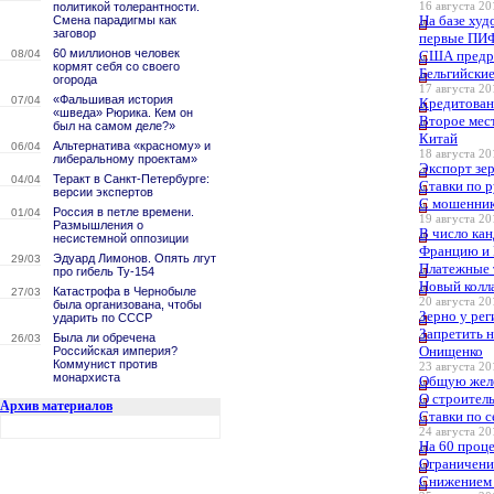
политикой толерантности.
16 августа 20
На базе ху
Смена парадигмы как
заговор
первые ПИ
60 миллионов человек
08/04
США предре
кормят себя со своего
Бельгийски
огорода
17 августа 20
«Фальшивая история
07/04
Кредитовани
«шведа» Рюрика. Кем он
Второе мест
был на самом деле?»
Китай
Альтернатива «красному» и
06/04
18 августа 20
либеральному проектам»
Экспорт зе
Теракт в Санкт-Петербурге:
04/04
Ставки по 
версии экспертов
С мошенник
Россия в петле времени.
01/04
19 августа 20
Размышления о
В число ка
несистемной оппозиции
Францию и
Эдуард Лимонов. Опять лгут
29/03
Платежные 
про гибель Ту-154
Новый колл
Катастрофа в Чернобыле
27/03
20 августа 20
была организована, чтобы
Зерно у рег
ударить по СССР
Запретить н
Была ли обречена
26/03
Онищенко
Российская империя?
Коммунист против
23 августа 20
монархиста
Общую желе
О строител
Архив материалов
Ставки по 
24 августа 20
На 60 проц
Ограничени
Снижением 