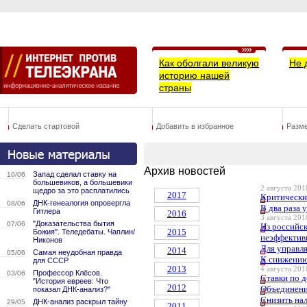
Как оболгали великую
Не 
историю нашей
страны
Сделать стартовой
Добавить в избранное
Разм
Архив новостей
Запад сделал ставку на
10/06
большевиков, а большевики
2 августа 2010
щедро за это расплатились
2017
Критически
ДНК-генеалогия опровергла
08/06
В два раза 
Гитлера
2016
3 августа 2010
"Доказательства бытия
07/06
Из российс
2015
Божия". Теледебаты. Чаплин/
неэффектив
Никонов
Для управл
2014
Самая неудобная правда
05/06
К снижению
для СССР
2013
4 августа 2010
Профессор Клёсов.
03/06
Ставки по 
"История евреев: Что
2012
Объединение
показал ДНК-анализ?"
Снизить на
ДНК-анализ раскрыл тайну
29/05
2011