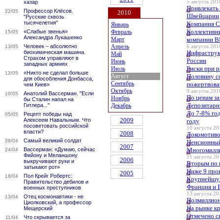
хазар
5 августа 2010
Привлекать
Профессор Клёсов.
22/05
2010
Швейцарии
"Русские сквозь
тысячелетия"
Компания C
Январь
Коллективн
«Слабые звенья»
Февраль
15/05
Александра Лукашенко
Март
компании В
Человек – абсолютно
Апрель
13/05
6 августа 2010
биохимическая машина.
Инфраструк
Май
Страхом управляют в
России
Июнь
западных армиях
Риски при р
Июль
«Никто не сделал больше
12/05
Август
Половину со
для обособления Донбасса,
Сентябрь
пожертвова
чем Киев»
Октябрь
9 августа 2010
Анатолий Вассерман. "Если
10/05
По ценам за
Ноябрь
бы Сталин напал на
Депозитарн
Гитлера..."
Декабрь
До 7-8% год
Рецепт победы над
05/05
2009
Алексеем Навальным. Что
году
посоветовать российской
10 августа 20
власти?
2008
Локомотиво
Самый великий солдат
28/04
Пенсионный
2007
Вассерман: «Думаю, сейчас
Многомилли
24/04
Фийону и Меланшону
11 августа 20
2006
выкручивают руки и
Вторым по 
затыкают рот»
Ниже 9 про
2005
Пол Крейг Робертс:
18/04
Крупнейшую
Правительство дебилов и
Франция и 
военных преступников
13 августа 20
Отец космонавтики - не
13/04
Полмиллион
Циолковский, а профессор
На рынке к
Мещерский
Отмечено с
Что скрывается за
11/04