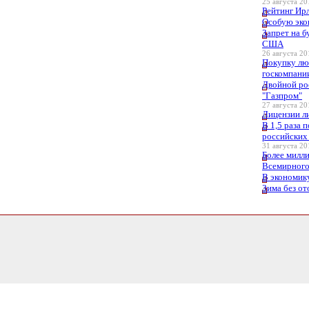
25 августа 20
Рейтинг Ир
Особую эко
Запрет на б
США
26 августа 20
Покупку лю
госкомпани
Двойной ро
"Газпром"
27 августа 20
Лицензии л
В 1,5 раза 
российских
31 августа 20
Более милли
Всемирного
В экономик
Зима без о
0.71283793449402