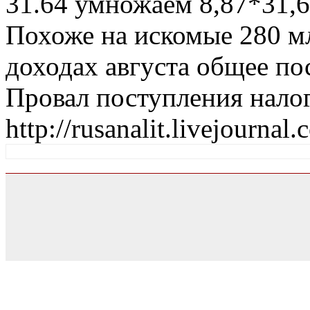
31.64 умножаем 8,87*31,6
Похоже на искомые 280 мл
доходах августа общее по
Провал поступления налого
http://rusanalit.livejournal.
0.057767152786255