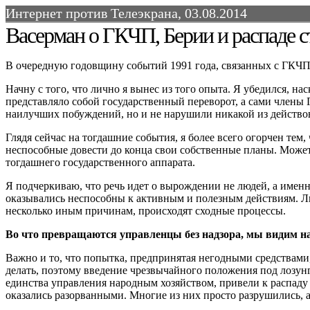
Интернет против Телеэкрана, 03.08.2014
Васерман о ГКЧП, Берии и распаде 
В очередную годовщину событий 1991 года, связанных с ГКЧП
Начну с того, что лично я вынес из того опыта. Я убедился, н
представляло собой государственный переворот, а сами члены 
наилучших побуждений, но и не нарушили никакой из действов
Глядя сейчас на тогдашние события, я более всего огорчен тем
неспособные довести до конца свои собственные планы. Может
тогдашнего государственного аппарата.
Я подчеркиваю, что речь идет о вырождении не людей, а именно
оказывались неспособны к активным и полезным действиям. Люд
несколько иным причинам, происходят сходные процессы.
Во что превращаются управленцы без надзора, мы видим 
Важно и то, что попытка, предпринятая негодными средствами,
делать, поэтому введение чрезвычайного положения под лозун
единства управления народным хозяйством, привели к распаду
оказались разорванными. Многие из них просто разрушились, а 