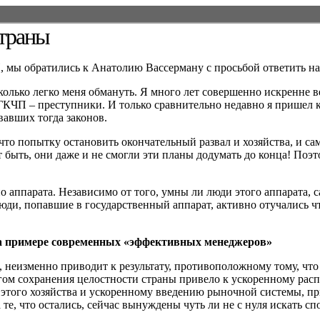
страны
, мы обратились к Анатолию Вассерману с просьбой ответить н
асколько легко меня обмануть. Я много лет совершенно искренне 
ГКЧП – преступники. И только сравнительно недавно я пришел к
авших тогда законов.
, что попытку остановить окончательный развал и хозяйства, и 
 быть, они даже и не смогли эти планы додумать до конца! Поэ
 аппарата. Независимо от того, умны ли люди этого аппарата, с
и, попавшие в государственный аппарат, активно отучались что
на примере современных «эффективных менеджеров»
 неизменно приводит к результату, противоположному тому, что 
гом сохранения целостности страны привело к ускоренному расп
 этого хозяйства и ускоренному введению рыночной системы, пр
те, что остались, сейчас вынуждены чуть ли не с нуля искать с