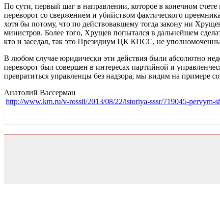
По сути, первый шаг в направлении, которое в конечном счет
переворот со свержением и убийством фактического преемника
хотя бы потому, что по действовавшему тогда закону ни Хруще
министров. Более того, Хрущев попытался в дальнейшем сделать
кто и заседал, так это Президиум ЦК КПСС, не уполномоченн
В любом случае юридически эти действия были абсолютно недоп
переворот был совершен в интересах партийной и управленчес
превратиться управленцы без надзора, мы видим на примере 
Анатолий Вассерман
http://www.km.ru/v-rossii/2013/08/22/istoriya-sssr/719045-pervym-sh
0.054808855056763