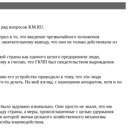
а ряд вопросов KM.RU.
верил в то, что введение чрезвычайного положения
 окончательному выводу, что они не только действовали из
самой страны как единого целого предприняли люди,
тому я считаю, что ГКЧП был свидетельством вырождения
амо его устройство приводило к тому, что эти люди
-то делать. На мой взгляд, с нынешним аппаратом, хотя и по
было задумано изначально. Они просто не знали, что им
аду страны, а меры, провозглашенные с целью удержания
и которой звенья цельного хозяйственного механизма
пособы взаимодействия.