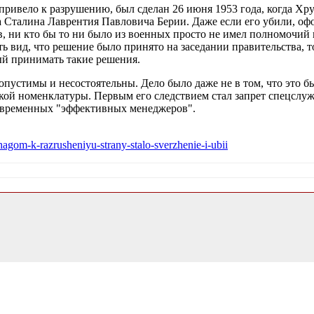
е привело к разрушению, был сделан 26 июня 1953 года, когда 
 Сталина Лаврентия Павловича Берии. Даже если его убили, офо
в, ни кто бы то ни было из военных просто не имел полномочий 
 вид, что решение было принято на заседании правительства, то
ый принимать такие решения.
устимы и несостоятельны. Дело было даже не в том, что это был
кой номенклатуры. Первым его следствием стал запрет спецслуж
современных "эффективных менеджеров".
agom-k-razrusheniyu-strany-stalo-sverzhenie-i-ubii