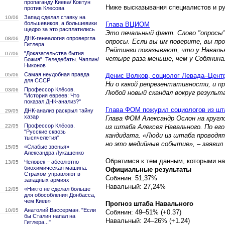
пропаганду Киева/ Ковтун
Ниже высказывания специалистов и ру
против Клесова
Запад сделал ставку на
10/06
большевиков, а большевики
Глава ВЦИОМ
щедро за это расплатились
Это печальный факт. Слово "опросы
ДНК-генеалогия опровергла
08/06
опросы. Если вы им поверите, вы п
Гитлера
Рейтинги показывают, что у Навальн
"Доказательства бытия
07/06
четыре раза меньше, чем у Собянина
Божия". Теледебаты. Чаплин/
Никонов
Самая неудобная правда
05/06
Денис Волков, социолог Левада–Цент
для СССР
Ни о какой репрезентативности, и п
Профессор Клёсов.
03/06
Любой новый скандал вокруг результ
"История евреев: Что
показал ДНК-анализ?"
Глава ФОМ пожурил социологов из шт
ДНК-анализ раскрыл тайну
29/05
хазар
Глава ФОМ Александр Ослон на кругл
Профессор Клёсов.
22/05
из штаба Алексея Навального. По его
"Русские сквозь
кандидата. «Люди из штаба проводят
тысячелетия"
но это медийные событие», – заявил
«Слабые звенья»
15/05
Александра Лукашенко
Обратимся к тем данным, которыми на
Человек – абсолютно
13/05
биохимическая машина.
Официальные результаты
Страхом управляют в
Собянин: 51,37%
западных армиях
Навальный: 27,24%
«Никто не сделал больше
12/05
для обособления Донбасса,
чем Киев»
Прогноз штаба Навального
Анатолий Вассерман. "Если
10/05
Собянин: 49–51% (+0.37)
бы Сталин напал на
Навальный: 24–26% (+1.24)
Гитлера..."