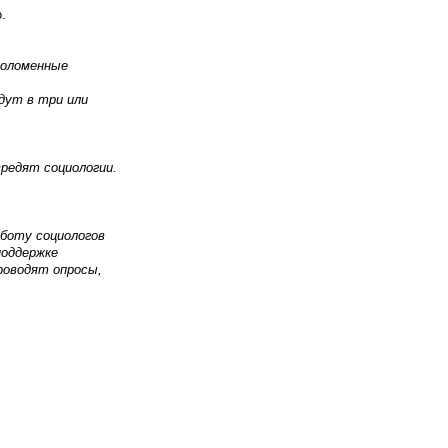
.
соломенные
дут в три или
вредят социологии.
боту социологов
поддержке
роводят опросы,