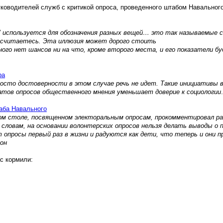
ководителей служб с критикой опроса, проведенного штабом Навального
" используется для обозначения разных вещей… это так называемые 
росчитаетесь. Эта иллюзия может дорого стоить
ого нет шансов ни на что, кроме второго места, и его показатели бу
.
ра
росто достоверности в этом случае речь не идет. Такие инициативы 
атов опросов общественного мнения уменьшает доверие к социологии
.
аба Навального
ом столе, посвященном электоральным опросам, прокомментировал ра
 словам, на основании волонтерских опросов нельзя делать выводы о 
 опросы первый раз в жизни и радуются как дети, что теперь и они п
 он
с кормили: