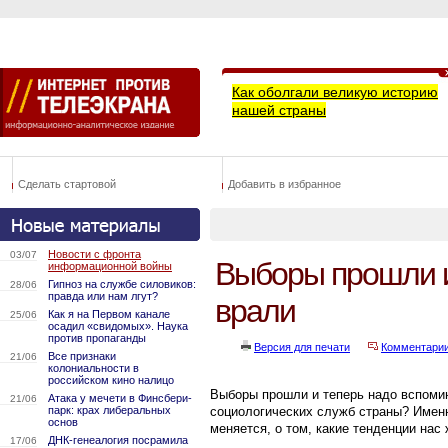
Как оболгали великую историю
нашей страны
Сделать стартовой
Добавить в избранное
Новости с фронта
03/07
Выборы прошли и 
информационной войны
Гипноз на службе силовиков:
28/06
правда или нам лгут?
врали
Как я на Первом канале
25/06
осадил «свидомых». Наука
против пропаганды
Версия для печати
Комментари
Все признаки
21/06
колониальности в
российском кино налицо
Выборы прошли и теперь надо вспомин
Атака у мечети в Финсбери-
21/06
парк: крах либеральных
социологических служб страны? Именн
основ
меняется, о том, какие тенденции нас
ДНК-генеалогия посрамила
17/06