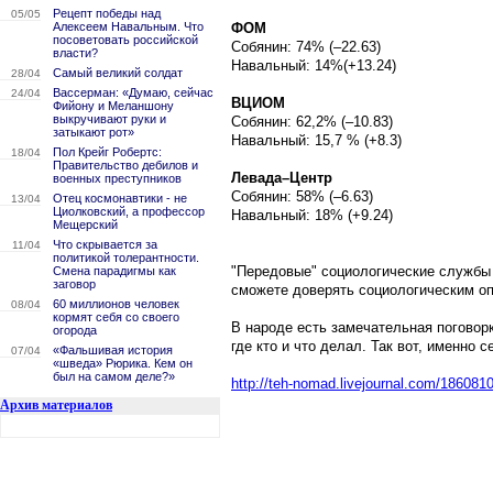
Рецепт победы над
05/05
Алексеем Навальным. Что
ФОМ
посоветовать российской
Собянин: 74% (–22.63)
власти?
Навальный: 14%(+13.24)
Самый великий солдат
28/04
Вассерман: «Думаю, сейчас
24/04
ВЦИОМ
Фийону и Меланшону
выкручивают руки и
Собянин: 62,2% (–10.83)
затыкают рот»
Навальный: 15,7 % (+8.3)
Пол Крейг Робертс:
18/04
Правительство дебилов и
Левада–Центр
военных преступников
Собянин: 58% (–6.63)
Отец космонавтики - не
13/04
Циолковский, а профессор
Навальный: 18% (+9.24)
Мещерский
Что скрывается за
11/04
политикой толерантности.
"Передовые" социологические службы 
Смена парадигмы как
заговор
сможете доверять социологическим оп
60 миллионов человек
08/04
кормят себя со своего
В народе есть замечательная поговорк
огорода
где кто и что делал. Так вот, именно
«Фальшивая история
07/04
«шведа» Рюрика. Кем он
был на самом деле?»
http://teh-nomad.livejournal.com/186081
Архив материалов