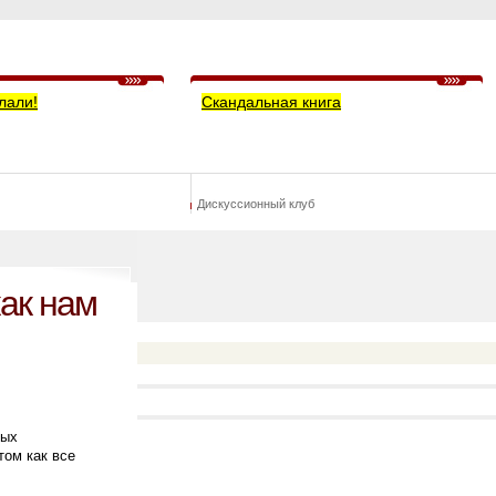
лали!
Скандальная книга
Дискуссионный клуб
как нам
ных
том как все