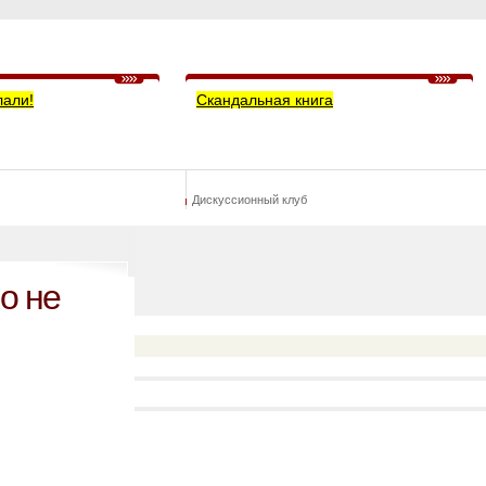
лали!
Скандальная книга
Дискуссионный клуб
о не