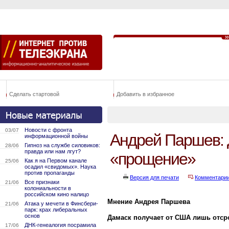
Сделать стартовой
Добавить в избранное
Новости с фронта
03/07
Андрей Паршев: Д
информационной войны
Гипноз на службе силовиков:
28/06
правда или нам лгут?
«прощение»
Как я на Первом канале
25/06
осадил «свидомых». Наука
против пропаганды
Версия для печати
Комментари
Все признаки
21/06
колониальности в
российском кино налицо
Мнение Андрея Паршева
Атака у мечети в Финсбери-
21/06
парк: крах либеральных
основ
Дамаск получает от США лишь отср
ДНК-генеалогия посрамила
17/06