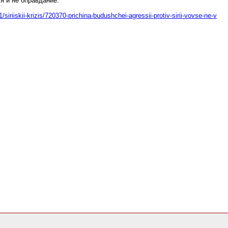
я и не оправдание.
siriiskii-krizis/720370-prichina-budushchei-agressii-protiv-sirii-vovse-ne-v