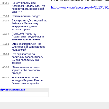
событий оказывается обоснование, хот
Рецепт победы над
05/05
Алексеем Навальным. Что
http://www.km.ru/spetsproekty/2013/09/11/
посоветовать российской
власти?
Самый великий солдат
28/04
Вассерман: «Думаю, сейчас
24/04
Фийону и Меланшону
выкручивают руки и
затыкают рот»
Пол Крейг Робертс:
18/04
Правительство дебилов и
военных преступников
Отец космонавтики - не
13/04
Циолковский, а профессор
Мещерский
Что скрывается за
11/04
политикой толерантности.
Смена парадигмы как
заговор
60 миллионов человек
08/04
кормят себя со своего
огорода
«Фальшивая история
07/04
«шведа» Рюрика. Кем он
был на самом деле?»
Архив материалов