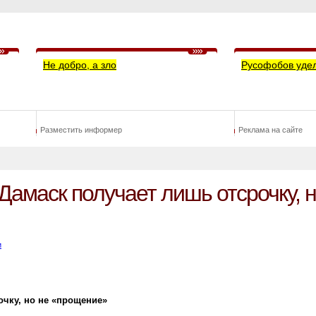
Не добро, а зло
Русофобов уде
Разместить информер
Реклама на сайте
амаск получает лишь отсрочку, н
и
очку, но не «прощение»