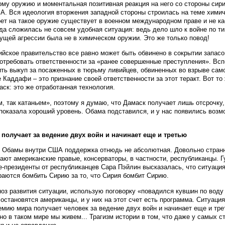
му оружию и моментальная позитивная реакция на него со стороны сири
А. Вся идеология вторжения западной стороны строилась на теме химич
рет на такое оружие существует в военном международном праве и не ка
да сложилась не совсем удобная ситуация: ведь дело шло к войне по ти
ущей агрессии была не в химическом оружии. Это же только повод!
йское правительство все равно может быть обвинено в сокрытии запасов
 потребовать ответственности за «ранее совершенные преступления». Вс
ить выкуп за посаженных в тюрьму ливийцев, обвиненных во взрыве сам
е Каддафи – это признание своей ответственности за этот теракт. Вот то
ск: это же отработанная технология.
, так катаньем», поэтому я думаю, что Дамаск получает лишь отсрочку,
показала хороший уровень. Обама подставился, и у нас появились возм
олучает за ведение двух войн и начинает еще и третью
 у Обамы внутри США поддержка отнюдь не абсолютная. Довольно странн
ают американские правые, консерваторы, в частности, республиканцы. 
е-президенты от республиканцев Сара Пэйлин высказалась, что ситуация
раются бомбить Сирию за то, что Сирия бомбит Сирию.
ноз развития ситуации, использую поговорку «повадился кувшин по воду 
 остановятся американцы, и у них на этот счет есть программа. Ситуаци
мию мира получает человек за ведение двух войн и начинает еще и тре
о в таком мире мы живем... Трагизм истории в том, что даже у самых с