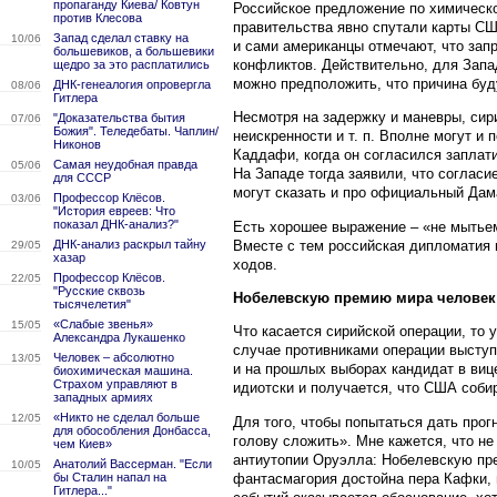
пропаганду Киева/ Ковтун
Российское предложение по химическо
против Клесова
правительства явно спутали карты СШ
Запад сделал ставку на
10/06
и сами американцы отмечают, что зап
большевиков, а большевики
конфликтов. Действительно, для Запа
щедро за это расплатились
можно предположить, что причина буд
ДНК-генеалогия опровергла
08/06
Гитлера
Несмотря на задержку и маневры, сири
"Доказательства бытия
07/06
Божия". Теледебаты. Чаплин/
неискренности и т. п. Вполне могут и
Никонов
Каддафи, когда он согласился заплат
Самая неудобная правда
05/06
На Западе тогда заявили, что согласи
для СССР
могут сказать и про официальный Дама
Профессор Клёсов.
03/06
"История евреев: Что
показал ДНК-анализ?"
Есть хорошее выражение – «не мытьем
Вместе с тем российская дипломатия 
ДНК-анализ раскрыл тайну
29/05
хазар
ходов.
Профессор Клёсов.
22/05
"Русские сквозь
Нобелевскую премию мира человек п
тысячелетия"
«Слабые звенья»
15/05
Что касается сирийской операции, то
Александра Лукашенко
случае противниками операции выступ
Человек – абсолютно
13/05
и на прошлых выборах кандидат в виц
биохимическая машина.
Страхом управляют в
идиотски и получается, что США соби
западных армиях
«Никто не сделал больше
12/05
Для того, чтобы попытаться дать прог
для обособления Донбасса,
голову сложить». Мне кажется, что не
чем Киев»
антиутопии Оруэлла: Нобелевскую пре
Анатолий Вассерман. "Если
10/05
фантасмагория достойна пера Кафки, н
бы Сталин напал на
Гитлера..."