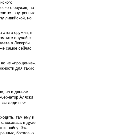
йского
еского оружия, но
сается внутренних
пу ливийской, но
 этого оружия, в
помните случай с
олета в Локерби.
 же самое сейчас
 но не «прощение».
ожности для таких
о, но в данном
Губернатор Аляски
 выглядит по-
ходить, там ему и
я сложилась в духе
тью войну. Эта
транных, бредовых