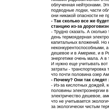
облученная нейтронами. Эт
подводные лодки, части об
они никакой опасности не п
- Так сколько все же буде
станцию из-за дороговиз
- Трудно сказать. А сколько
день термоядерная электро
капитальных вложений. Но к
неконкурентоспособными, а 
дешевое и в Америке, и в Р
энергетике очень мала. А 
И нужно еще учитывать вот 
затраты - транспортировка 
что почти половина озер А
- Почему? Они так следят з
- Из-за кислотных дождей, 
половины электроэнергии в
электричество дешевое, аме
что не учитывается экологи
за экологически чистым те