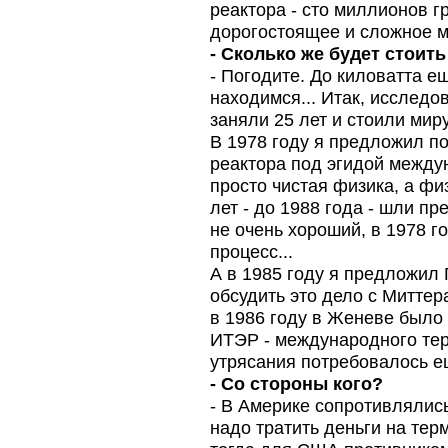
реактора - сто миллионов г
дорогостоящее и сложное м
- Сколько же будет стоить
- Погодите. До киловатта е
находимся... Итак, исслед
заняли 25 лет и стоили мир
В 1978 году я предложил п
реактора под эгидой междун
просто чистая физика, а фи
лет - до 1988 года - шли п
не очень хороший, в 1978 г
процесс...
А в 1985 году я предложил 
обсудить это дело с Миттер
в 1986 году в Женеве было
ИТЭР - международного тер
утрясания потребовалось е
- Со стороны кого?
- В Америке сопротивлялись
надо тратить деньги на тер