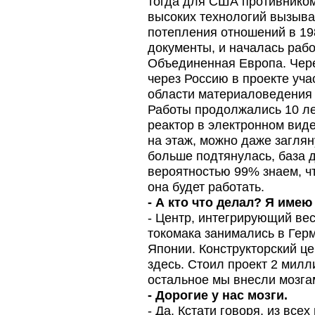
тогда для США противником
высоких технологий вызыва
потепления отношений в 19
документы, и началась раб
Объединенная Европа. Чере
через Россию в проекте уча
области материаловедения 
Работы продолжались 10 лет
реактор в электронном виде
на этаж, можно даже заглян
больше подтянулась, база д
вероятностью 99% знаем, ч
она будет работать.
- А кто что делал? Я имею
- Центр, интегрирующий вес
токомака занимались в Гер
Японии. Конструкторский ц
здесь. Стоил проект 2 мил
остальное мы внесли мозга
- Дорогие у нас мозги.
- Да. Кстати говоря, из вс