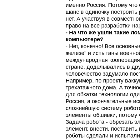
именно Россия. Потому что
шанс в одиночку построить 
нет. А участвуя в совместн
право на все разработки на
- На что же ушли такие л
компьютере?
- Нет, конечно! Все основн
железе" и испытаны военно
международная кооперация 
стране, доделывались в др
человечество задумало пос
Например, по проекту вакку
трехэтажного дома. А точн
для обкатки технологии оди
Россия, а окончательные и
сложнейшую систему роботов
элементы обшивки, потому ч
Задача робота - обрезать э
элемент, внести, поставить
роботы сделали и испытали