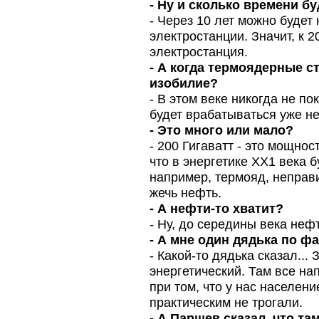
- Ну и сколько времени б
- Через 10 лет можно буде
электростанции. Значит, к 
электростанция.
- А когда термоядерные с
изобилие?
- В этом веке никогда не п
будет врабатываться уже не
- Это много или мало?
- 200 Гигаватт - это мощнос
что в энергетике ХХ1 века 
например, термояд, неправ
жечь нефть.
- А нефти-то хватит?
- Ну, до середины века нефт
- А мне один дядька по ф
- Какой-то дядька сказал...
энергетический. Там все на
при том, что у нас населе
практическим не трогали.
- А Паршев сказал, что т