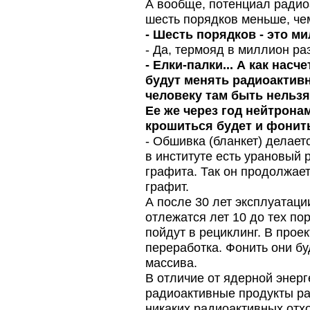
А вообще, потенциал радио
шесть порядков меньше, чем
- Шесть порядков - это ми
- Да, термояд в миллион ра
- Елки-палки... А как нас
будут менять радиоактивн
человеку там быть нельзя
Ее же через год нейтрона
крошиться будет и фонит
- Обшивка (бланкет) делаетс
в институте есть урановый 
графита. Так он продолжает
графит.
А после 30 лет эксплуатац
отлежатся лет 10 до тех по
пойдут в рециклинг. В проек
переработка. Фонить они бу
массива.
В отличие от ядерной энерг
радиоактивные продукты рас
никаких радиоактивных отхо