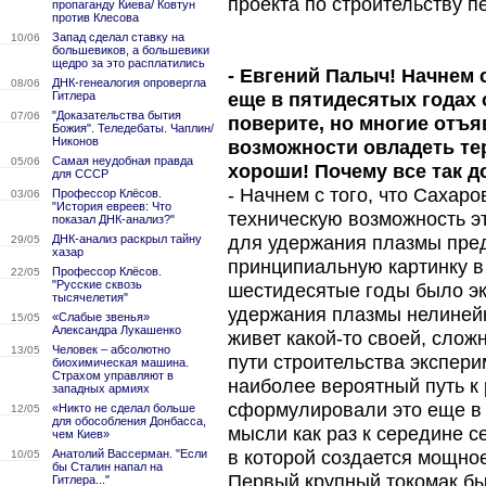
проекта по строительству п
пропаганду Киева/ Ковтун
против Клесова
Запад сделал ставку на
10/06
большевиков, а большевики
щедро за это расплатились
- Евгений Палыч! Начнем 
ДНК-генеалогия опровергла
08/06
Гитлера
еще в пятидесятых годах 
"Доказательства бытия
07/06
поверите, но многие отъ
Божия". Теледебаты. Чаплин/
Никонов
возможности овладеть тер
Самая неудобная правда
05/06
хороши! Почему все так д
для СССР
- Начнем с того, что Сахар
Профессор Клёсов.
03/06
"История евреев: Что
техническую возможность э
показал ДНК-анализ?"
ДНК-анализ раскрыл тайну
для удержания плазмы пред
29/05
хазар
принципиальную картинку в 
Профессор Клёсов.
22/05
"Русские сквозь
шестидесятые годы было эк
тысячелетия"
удержания плазмы нелинейн
«Слабые звенья»
15/05
Александра Лукашенко
живет какой-то своей, слож
Человек – абсолютно
13/05
пути строительства экспери
биохимическая машина.
Страхом управляют в
наиболее вероятный путь к
западных армиях
сформулировали это еще в 1
«Никто не сделал больше
12/05
для обособления Донбасса,
мысли как раз к середине с
чем Киев»
Анатолий Вассерман. "Если
в которой создается мощно
10/05
бы Сталин напал на
Первый крупный токомак бы
Гитлера..."