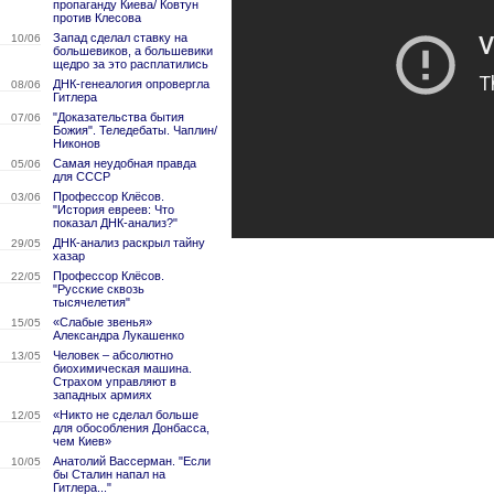
пропаганду Киева/ Ковтун
против Клесова
Запад сделал ставку на
10/06
большевиков, а большевики
щедро за это расплатились
ДНК-генеалогия опровергла
08/06
Гитлера
"Доказательства бытия
07/06
Божия". Теледебаты. Чаплин/
Никонов
Самая неудобная правда
05/06
для СССР
Профессор Клёсов.
03/06
"История евреев: Что
показал ДНК-анализ?"
ДНК-анализ раскрыл тайну
29/05
хазар
Профессор Клёсов.
22/05
"Русские сквозь
тысячелетия"
«Слабые звенья»
15/05
Александра Лукашенко
Человек – абсолютно
13/05
биохимическая машина.
Страхом управляют в
западных армиях
«Никто не сделал больше
12/05
для обособления Донбасса,
чем Киев»
Анатолий Вассерман. "Если
10/05
бы Сталин напал на
Гитлера..."