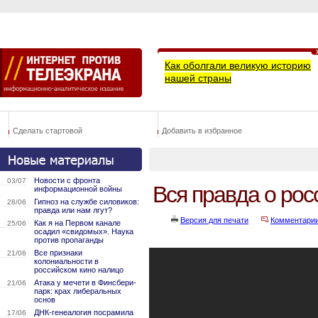
Как оболгали великую историю
нашей страны
Сделать стартовой
Добавить в избранное
Новости с фронта
03/07
Вся правда о рос
информационной войны
Гипноз на службе силовиков:
28/06
правда или нам лгут?
Версия для печати
Комментари
Как я на Первом канале
25/06
осадил «свидомых». Наука
против пропаганды
Все признаки
21/06
колониальности в
российском кино налицо
Атака у мечети в Финсбери-
21/06
парк: крах либеральных
основ
ДНК-генеалогия посрамила
17/06