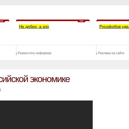
Не добро, а зло
Русофобов уде
Разместить информер
Реклама на сайте
сийской экономике
и