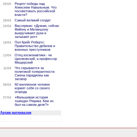
Рецепт победы над
05/05
Алексеем Навальным. Что
посоветовать российской
власти?
Самый великий солдат
28/04
Вассерман: «Думаю, сейчас
24/04
Фийону и Меланшону
выкручивают руки и
затыкают рот»
Пол Крейг Робертс:
18/04
Правительство дебилов и
военных преступников
Отец космонавтики - не
13/04
Циолковский, а профессор
Мещерский
Что скрывается за
11/04
политикой толерантности.
Смена парадигмы как
заговор
60 миллионов человек
08/04
кормят себя со своего
огорода
«Фальшивая история
07/04
«шведа» Рюрика. Кем он
был на самом деле?»
Архив материалов