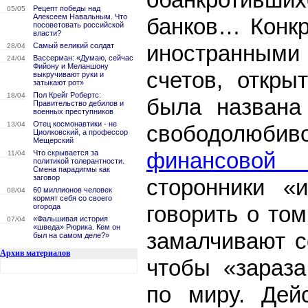
Рецепт победы над
05/05
Алексеем Навальным. Что
банков… Конкр
посоветовать российской
власти?
иностранным
Самый великий солдат
28/04
Вассерман: «Думаю, сейчас
24/04
Фийону и Меланшону
счетов, откры
выкручивают руки и
затыкают рот»
Пол Крейг Робертс:
18/04
была названа
Правительство дебилов и
военных преступников
Отец космонавтики - не
13/04
свободолю
Циолковский, а профессор
Мещерский
финансовой 
Что скрывается за
11/04
политикой толерантности.
Смена парадигмы как
заговор
сторонники «
60 миллионов человек
08/04
кормят себя со своего
говорить о то
огорода
«Фальшивая история
07/04
«шведа» Рюрика. Кем он
замалчивают с
был на самом деле?»
Архив материалов
чтобы «зараза
по миру. Дей