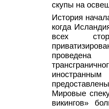
скупы на осве
История начал
когда Исланди
всех сто
приватизир
проведена
трансгранич
иностран
предоставле
Мировые спеку
викингов» бо