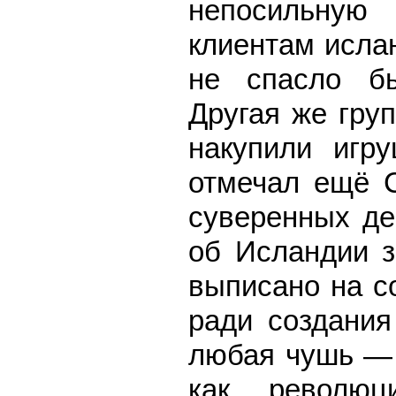
непосильную
клиентам ислан
не спасло бы
Другая же гру
накупили игр
отмечал ещё С
суверенных де
об Исландии з
выписано на с
ради создания
любая чушь — 
как революц