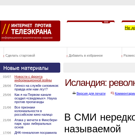
Не д
Сделать стартовой
Добавить в избранное
Размес
Новости с фронта
03/07
Исландия: револ
информационной войны
Гипноз на службе силовиков:
28/06
правда или нам лгут?
Версия для печати
Комментари
Как я на Первом канале
25/06
осадил «свидомых». Наука
против пропаганды
Все признаки
21/06
колониальности в
В СМИ нередко
российском кино налицо
Атака у мечети в Финсбери-
21/06
парк: крах либеральных
называемой 
основ
ДНК-генеалогия посрамила
17/06