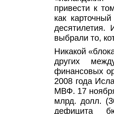
привести к то
как карточный
десятилетия. 
выбрали то, ко
Никакой «блок
других межд
финансовых ор
2008 года Исл
МВФ. 17 ноября
млрд. долл. (
дефицита б