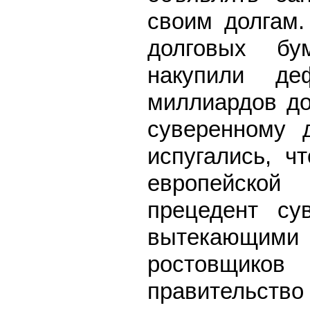
своим долгам.
долговых бум
накупили де
миллиардов до
суверенному 
испугались, ч
европейской
прецедент су
вытекающи
ростовщико
правительст