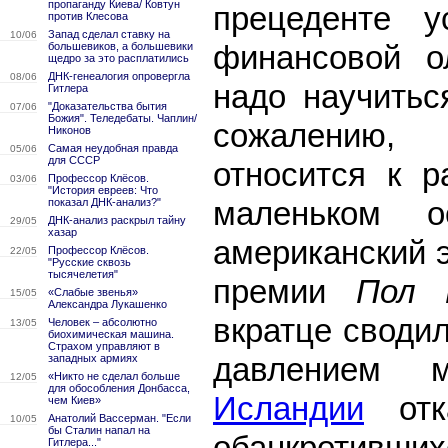
пропаганду Киева/ Ковтун
прецеденте 
против Клесова
Запад сделал ставку на
10/06
финансовой о
большевиков, а большевики
щедро за это расплатились
ДНК-генеалогия опровергла
08/06
надо научитьс
Гитлера
"Доказательства бытия
07/06
Божия". Теледебаты. Чаплин/
сожалению,
Никонов
Самая неудобная правда
05/06
для СССР
относится к р
Профессор Клёсов.
03/06
"История евреев: Что
маленьком о
показал ДНК-анализ?"
ДНК-анализ раскрыл тайну
29/05
хазар
американский 
Профессор Клёсов.
22/05
"Русские сквозь
тысячелетия"
премии
Пол 
«Слабые звенья»
15/05
Александра Лукашенко
вкратце сводил
Человек – абсолютно
13/05
биохимическая машина.
Страхом управляют в
давлением м
западных армиях
«Никто не сделал больше
12/05
для обособления Донбасса,
Исландии
отка
чем Киев»
Анатолий Вассерман. "Если
10/05
бы Сталин напал на
обанкротивши
Гитлера..."