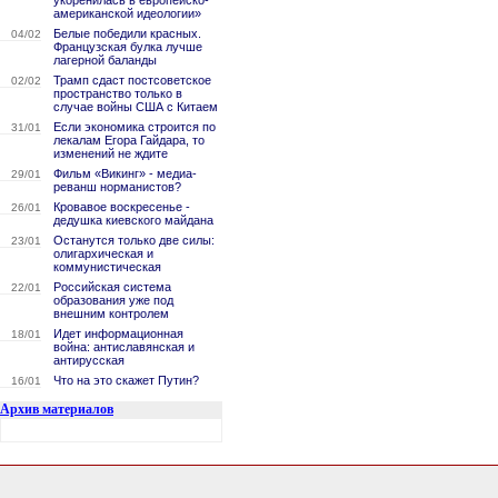
укоренилась в европейско-
американской идеологии»
Белые победили красных.
04/02
Французская булка лучше
лагерной баланды
Трамп сдаст постсоветское
02/02
пространство только в
случае войны США с Китаем
Если экономика строится по
31/01
лекалам Егора Гайдара, то
изменений не ждите
Фильм «Викинг» - медиа-
29/01
реванш норманистов?
Кровавое воскресенье -
26/01
дедушка киевского майдана
Останутся только две силы:
23/01
олигархическая и
коммунистическая
Российская система
22/01
образования уже под
внешним контролем
Идет информационная
18/01
война: антиславянская и
антирусская
Что на это скажет Путин?
16/01
Архив материалов