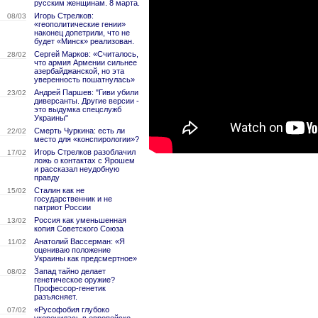
русским женщинам. 8 марта.
Игорь Стрелков:
08/03
«геополитические гении»
наконец допетрили, что не
будет «Минск» реализован.
Сергей Марков: «Считалось,
28/02
что армия Армении сильнее
азербайджанской, но эта
уверенность пошатнулась»
Андрей Паршев: "Гиви убили
23/02
диверсанты. Другие версии -
это выдумка спецслужб
Украины"
Смерть Чуркина: есть ли
22/02
место для «конспирологии»?
Игорь Стрелков разоблачил
17/02
ложь о контактах с Ярошем
и рассказал неудобную
правду
Сталин как не
15/02
государственник и не
патриот России
Россия как уменьшенная
13/02
копия Советского Союза
Анатолий Вассерман: «Я
11/02
оцениваю положение
Украины как предсмертное»
Запад тайно делает
08/02
генетическое оружие?
Профессор-генетик
разъясняет.
«Русофобия глубоко
07/02