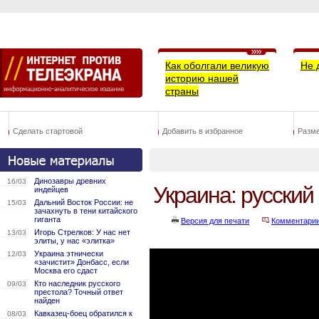
Как оболгали великую
Не 
историю нашей
страны
Сделать стартовой
Добавить в избранное
Разм
Динозавры древних
16/03
Украина: русский
индейцев
Дальний Восток России: не
15/03
зачахнуть в тени китайского
гиганта
Версия для печати
Комментари
Игорь Стрелков: У нас нет
13/03
элиты, у нас «элитка»
Украина этнически
12/03
«зачистит» Донбасс, если
Москва его сдаст
Кто наследник русского
09/03
престола? Точный ответ
найден
Кавказец-боец обратился к
08/03