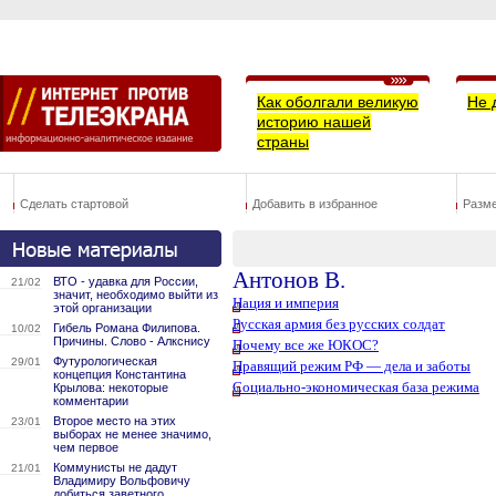
Как оболгали великую
Не 
историю нашей
страны
Сделать стартовой
Добавить в избранное
Разм
Антонов В.
ВТО - удавка для России,
21/02
значит, необходимо выйти из
Нация и империя
этой организации
Русская армия без русских солдат
Гибель Романа Филипова.
10/02
Причины. Слово - Алкснису
Почему все же ЮКОС?
Футурологическая
29/01
Правящий режим РФ — дела и заботы
концепция Константина
Cоциально-экономическая база режима
Крылова: некоторые
комментарии
Второе место на этих
23/01
выборах не менее значимо,
чем первое
Коммунисты не дадут
21/01
Владимиру Вольфовичу
добиться заветного