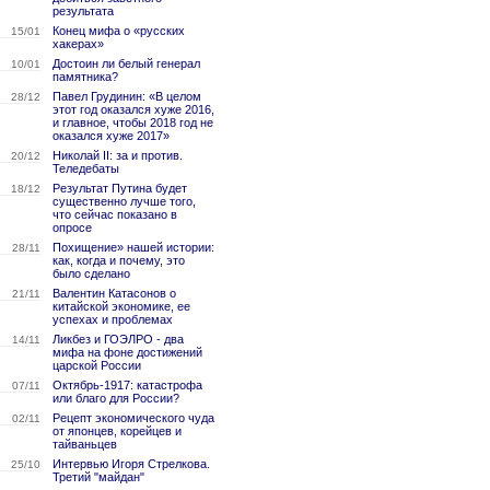
результата
Конец мифа о «русских
15/01
хакерах»
Достоин ли белый генерал
10/01
памятника?
Павел Грудинин: «В целом
28/12
этот год оказался хуже 2016,
и главное, чтобы 2018 год не
оказался хуже 2017»
Николай II: за и против.
20/12
Теледебаты
Результат Путина будет
18/12
существенно лучше того,
что сейчас показано в
опросе
Похищение» нашей истории:
28/11
как, когда и почему, это
было сделано
Валентин Катасонов о
21/11
китайской экономике, ее
успехах и проблемах
Ликбез и ГОЭЛРО - два
14/11
мифа на фоне достижений
царской России
Октябрь-1917: катастрофа
07/11
или благо для России?
Рецепт экономического чуда
02/11
от японцев, корейцев и
тайваньцев
Интервью Игоря Стрелкова.
25/10
Третий "майдан"