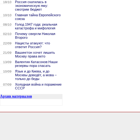
Россия скатилась в
18/10
экономическую яму:
смотрим бюджет
Главная тайна Европейского
10/10
союза
Голод 1947 года: реальная
08/10
катастрофа и мифология
Почему свергли Николая
02/10
Второго
Нацисты атакуют: что
22/09
ответит Россия?
Вашингтон хочет лишить
21/09
Москву права вето
Валентин Катасонов:Наши
13/09
резервы пора спасать
Язык и до Киева, и до
10/09
Москвы доведёт, а мова –
только до беды
Холодная война и поражение
07/09
СССР
Архив материалов