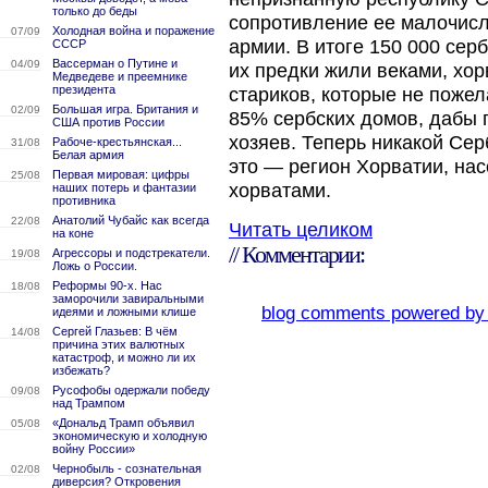
только до беды
сопротивление ее малочисл
Холодная война и поражение
07/09
армии. В итоге 150 000 серб
СССР
Вассерман о Путине и
04/09
их предки жили веками, хор
Медведеве и преемнике
президента
стариков, которые не пожел
Большая игра. Британия и
02/09
85% сербских домов, дабы 
США против России
хозяев. Теперь никакой Сер
Рабоче-крестьянская...
31/08
Белая армия
это — регион Хорватии, н
Первая мировая: цифры
25/08
хорватами.
наших потерь и фантазии
противника
Анатолий Чубайс как всегда
22/08
Читать целиком
на коне
// Комментарии:
Агрессоры и подстрекатели.
19/08
Ложь о России.
Реформы 90-х. Нас
18/08
заморочили завиральными
blog comments powered b
идеями и ложными клише
Сергей Глазьев: В чём
14/08
причина этих валютных
катастроф, и можно ли их
избежать?
Русофобы одержали победу
09/08
над Трампом
«Дональд Трамп объявил
05/08
экономическую и холодную
войну России»
Чернобыль - сознательная
02/08
диверсия? Откровения