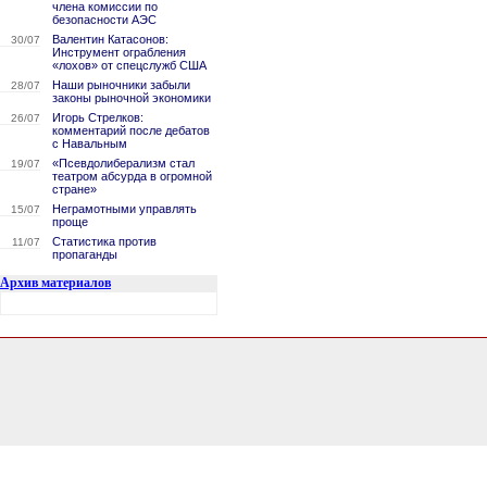
члена комиссии по
безопасности АЭС
Валентин Катасонов:
30/07
Инструмент ограбления
«лохов» от спецслужб США
Наши рыночники забыли
28/07
законы рыночной экономики
Игорь Стрелков:
26/07
комментарий после дебатов
с Навальным
«Псевдолиберализм стал
19/07
театром абсурда в огромной
стране»
Неграмотными управлять
15/07
проще
Статистика против
11/07
пропаганды
Архив материалов
0.15822815895081