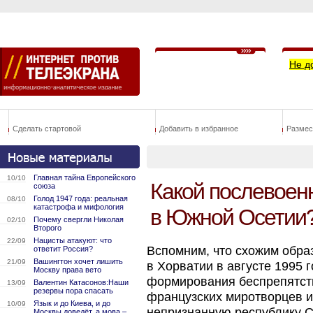
Не д
Сделать стартовой
Добавить в избранное
Размес
Главная тайна Европейского
10/10
Какой послевоен
союза
Голод 1947 года: реальная
08/10
катастрофа и мифология
в Южной Осетии
Почему свергли Николая
02/10
Второго
Нацисты атакуют: что
22/09
Вспомним, что схожим обра
ответит Россия?
Вашингтон хочет лишить
21/09
в Хорватии в августе 1995 
Москву права вето
формирования беспрепятст
Валентин Катасонов:Наши
13/09
резервы пора спасать
французских миротворцев и 
Язык и до Киева, и до
10/09
непризнанную республику С
Москвы доведёт, а мова –