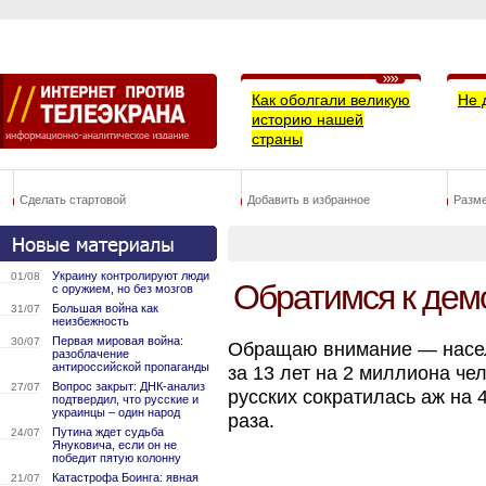
Как оболгали великую
Не 
историю нашей
страны
Сделать стартовой
Добавить в избранное
Разм
Украину контролируют люди
01/08
Обратимся к дем
с оружием, но без мозгов
Большая война как
31/07
неизбежность
Первая мировая война:
30/07
Обращаю внимание — насел
разоблачение
антироссийской пропаганды
за 13 лет на 2 миллиона че
Вопрос закрыт: ДНК-анализ
27/07
русских сократилась аж на 
подтвердил, что русские и
украинцы – один народ
раза.
Путина ждет судьба
24/07
Януковича, если он не
победит пятую колонну
Катастрофа Боинга: явная
21/07