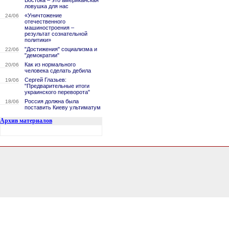
Востока – это американская
ловушка для нас
«Уничтожение
24/06
отечественного
машиностроения –
результат сознательной
политики»
"Достижения" социализма и
22/06
"демократии"
Как из нормального
20/06
человека сделать дебила
Сергей Глазьев:
19/06
"Предварительные итоги
украинского переворота"
Россия должна была
18/06
поставить Киеву ультиматум
Архив материалов
0.14719009399414