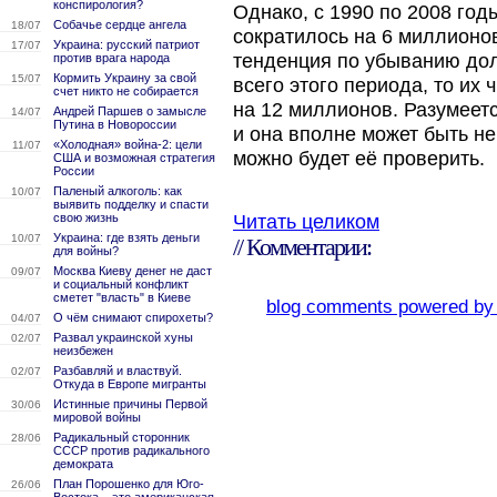
конспирология?
Однако, с 1990 по 2008 год
Собачье сердце ангела
18/07
сократилось на 6 миллионо
Украина: русский патриот
17/07
тенденция по убыванию дол
против врага народа
Кормить Украину за свой
15/07
всего этого периода, то их
счет никто не собирается
на 12 миллионов. Разумеетс
Андрей Паршев о замысле
14/07
Путина в Новороссии
и она вполне может быть не
«Холодная» война-2: цели
11/07
можно будет её проверить.
США и возможная стратегия
России
Паленый алкоголь: как
10/07
выявить подделку и спасти
свою жизнь
Читать целиком
Украина: где взять деньги
10/07
// Комментарии:
для войны?
Москва Киеву денег не даст
09/07
и социальный конфликт
сметет "власть" в Киеве
blog comments powered b
О чём снимают спирохеты?
04/07
Развал украинской хуны
02/07
неизбежен
Разбавляй и властвуй.
02/07
Откуда в Европе мигранты
Истинные причины Первой
30/06
мировой войны
Радикальный сторонник
28/06
СССР против радикального
демократа
План Порошенко для Юго-
26/06