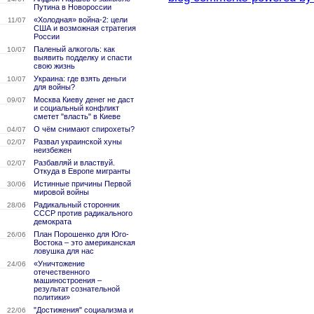
Путина в Новороссии
«Холодная» война-2: цели
11/07
США и возможная стратегия
России
Паленый алкоголь: как
10/07
выявить подделку и спасти
свою жизнь
Украина: где взять деньги
10/07
для войны?
Москва Киеву денег не даст
09/07
и социальный конфликт
сметет "власть" в Киеве
О чём снимают спирохеты?
04/07
Развал украинской хуны
02/07
неизбежен
Разбавляй и властвуй.
02/07
Откуда в Европе мигранты
Истинные причины Первой
30/06
мировой войны
Радикальный сторонник
28/06
СССР против радикального
демократа
План Порошенко для Юго-
26/06
Востока – это американская
ловушка для нас
«Уничтожение
24/06
отечественного
машиностроения –
результат сознательной
политики»
"Достижения" социализма и
22/06