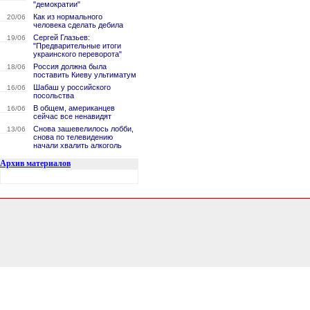
"демократии"
Как из нормального
20/06
человека сделать дебила
Сергей Глазьев:
19/06
"Предварительные итоги
украинского переворота"
Россия должна была
18/06
поставить Киеву ультиматум
Шабаш у российского
16/06
посольства
В общем, американцев
16/06
сейчас все ненавидят
Снова зашевелилось лобби,
13/06
снова по телевидению
начали хвалить алкоголь
Архив материалов
0.1533260345459