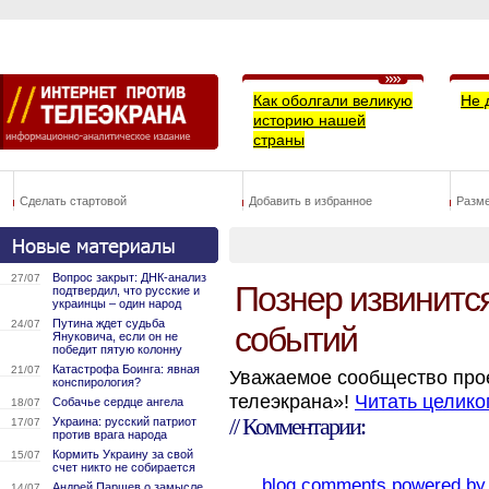
Как оболгали великую
Не 
историю нашей
страны
Сделать стартовой
Добавить в избранное
Разм
Вопрос закрыт: ДНК-анализ
27/07
Познер извинится
подтвердил, что русские и
украинцы – один народ
Путина ждет судьба
24/07
событий
Януковича, если он не
победит пятую колонну
Катастрофа Боинга: явная
21/07
Уважаемое сообщество прое
конспирология?
телеэкрана»!
Читать целико
Собачье сердце ангела
18/07
// Комментарии:
Украина: русский патриот
17/07
против врага народа
Кормить Украину за свой
15/07
счет никто не собирается
blog comments powered b
Андрей Паршев о замысле
14/07