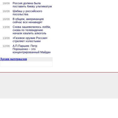
Россия должна была
18/06
поставить Киеву ультиматум
Шабаш у российского
16/06
посольства
В общем, американцев
16/06
сейчас все ненавидят
Снова зашевелилось лобби,
13/06
снова по телевидению
начали хвалить алкоголь
«Газовое оружие России»
13/06
стреляет холостыми
А.П.Паршев: Петр
12/06
Порошенко – это
концентрированный Майдан
Архив материалов
0.14305686950684