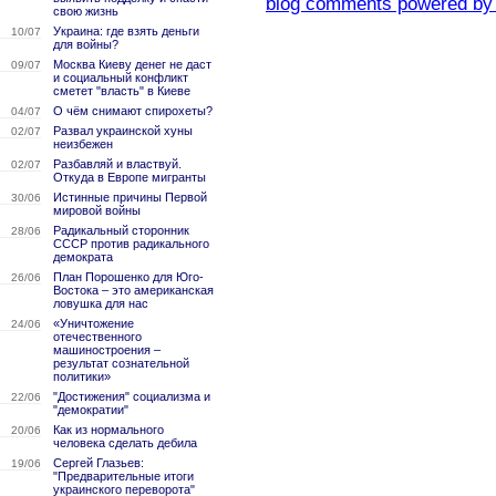
blog comments powered b
свою жизнь
Украина: где взять деньги
10/07
для войны?
Москва Киеву денег не даст
09/07
и социальный конфликт
сметет "власть" в Киеве
О чём снимают спирохеты?
04/07
Развал украинской хуны
02/07
неизбежен
Разбавляй и властвуй.
02/07
Откуда в Европе мигранты
Истинные причины Первой
30/06
мировой войны
Радикальный сторонник
28/06
СССР против радикального
демократа
План Порошенко для Юго-
26/06
Востока – это американская
ловушка для нас
«Уничтожение
24/06
отечественного
машиностроения –
результат сознательной
политики»
"Достижения" социализма и
22/06
"демократии"
Как из нормального
20/06
человека сделать дебила
Сергей Глазьев:
19/06
"Предварительные итоги
украинского переворота"