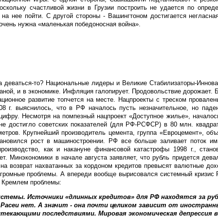
оскольку счастливой жизни в Грузии построить не удается по опред
 на нее пойти. С другой стороны - Вашингтоном достигается негласна
чень нужна «маленькая победоносная война».
а деваться-то? Национальные лидеры и Великие Стабилизаторы-Инноват
раной, и в экономике. Инфляция галопирует. Продовольствие дорожает. 
ационное развитие топчется на месте. Нацпроекты с треском провален
08 г. выяснилось, что в РФ началось пусть незначительное, но паде
ифру. Несмотря на помпезный нацпроект «Доступное жилье», началос
 не достигло советских показателей (для РФ-РСФСР) в 80 млн. квадра
 метров. Крупнейший производитель цемента, группа «Евроцемент», об
тановился рост в машиностроении. РФ все больше заливает поток им
производство, как и накануне финансовой катастрофы 1998 г., стано
ет. Минэкономики в начале августа заявляет, что рубль придется дева
 и на возврат нахватанных за кордоном кредитов превысят валютные дох
огромные проблемы. А впереди вообще вырисовался системный кризис 
д Кремлем проблемы:
истемы. Источники «длинных кредитов» для РФ находятся за ру
 Расеи нет. А значит - она почти целиком зависит от иностран
ытекающими последствиями. Мировая экономическая депрессия в