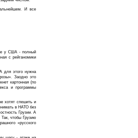
альнейшем. И все
ке у США - полный
ная с рейганомики
 А для этого нужна
розы». Заодно это
кнет картонная (по
лекса и программы
не хотят спешить и
инимать в НАТО без
остность Грузии. А
 Так, чтобы Грузию
рашного «русского
у шагу - атаке на