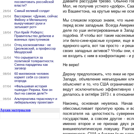
Давайте рассудим трезво. Обычно го
посоветовать российской
власти?
Мол, не получив устного «добро», Саа
из Вашингтона, на крутые меры не ос
Самый великий солдат
28/04
Вассерман: «Думаю, сейчас
24/04
Мы слишком хорошо знаем, что нынеш
Фийону и Меланшону
выкручивают руки и
перед всем западным. Всегда Америке
затыкают рот»
деле по уши интегрированные в Запад
Пол Крейг Робертс:
18/04
подобна. И чтобы вот такие насекомы
Правительство дебилов и
военных преступников
эти бело-сине-красные хухрики, еще
Отец космонавтики - не
ядерного щита, вот так просто - и р
13/04
Циолковский, а профессор
своих западных активов? Чтобы они, 
Мещерский
не входить с ним в конфронтацию - и 
Что скрывается за
11/04
политикой толерантности.
Не верю!
Смена парадигмы как
заговор
Дерзну предположить, что янки не при
60 миллионов человек
08/04
кормят себя со своего
Западе, объявление невъездными клю
огорода
объясняет и то, что США ограничива
«Фальшивая история
07/04
ведут исключительно эффективную п
«шведа» Рюрика. Кем он
был на самом деле?»
делалось в октябре 1973 г. в отношен
Альтернатива «красному» и
06/04
либеральному проектам»
Наконец, основная неувязка. Нача
обессмысливает пролитую кровь и вс
Архив материалов
посягателя на целостность суверен
государствам, а совсем другое - ес
именно второе и не признав двух 
внешнеполитическую ловушку. Разгов
возможность США и Англии (и их сате