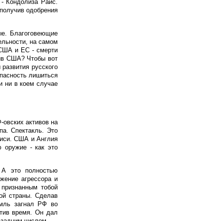
 - Кондолиза Райс.
 получив одобрения
ые. Благоговеющие
ельности, на самом
 США и ЕС - смерти
тив США? Чтобы вот
 развития русского
опасность лишиться
и ни в коем случае
-овских активов на
па. Спектакль. Это
иси. США и Англия
 оружие - как это
. А это полностью
жение агрессора и
 признанным тобой
ой страны. Сделав
емль загнал РФ во
тив время. Он дал
 задним числом.