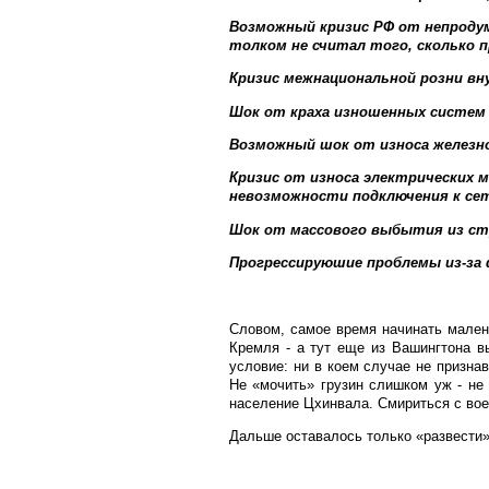
Возможный кризис РФ от непродум
толком не считал того, сколько 
Кризис межнациональной розни вну
Шок от краха изношенных систем 
Возможный шок от износа железн
Кризис от износа электрических 
невозможности подключения к се
Шок от массового выбытия из стр
Прогрессируюшие проблемы из-за 
Словом, самое время начинать мален
Кремля - а тут еще из Вашингтона в
условие: ни в коем случае не признав
Не «мочить» грузин слишком уж - не 
население Цхинвала. Смириться с вое
Дальше оставалось только «развести»