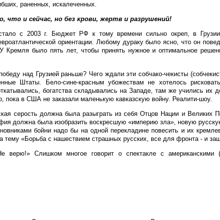
ибших, раненных, искалеченных.
, что и сейчас, но без крови, жертв и разрушений!
стало с 2003 г. Бюджет РФ к тому времени сильно окреп, в Грузи
евроатлантической ориентации. Любому дураку было ясно, что он пове
. У Кремля было пять лет, чтобы принять нужное и оптимальное реше
обеду над Грузией раньше? Чего ждали эти собчако-чекисты (собчекис
енные Штаты. Бело-сине-красным убожествам не хотелось рисковат
откатывались, богатства складывались на Западе, там же учились их д
ор, пока в США не заказали маленькую кавказскую войну. Реалити-шоу.
кая серость должна была разыграть из себя Отцов Нации и Великих П
эфия должна была изобразить воскресшую «империю зла», новую русску
новниками бойни надо бы на одной перекладине повесить и их кремлев
 тему «Борьба с нашествием страшных русских, все для фронта - и за
Не верю!» Слишком многое говорит о спектакле с американскими (