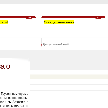
лали!
Скандальная книга
Дискуссионный клуб
а о
и Грузия неминуемо
ез нынешней войны,
знали бы Абхазию и
ы. И не было бы ни