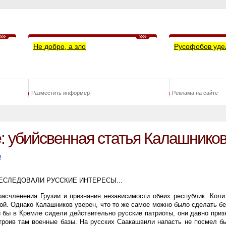
Не добро, а зло
Русофобов уде
Разместить информер
Реклама на сайте
: убийсвенная статья Калашников
и
ЕСЛЕДОВАЛИ РУССКИЕ ИНТЕРЕСЫ...
 расчленения Грузии и признания независимости обеих республик. Кол
ной. Однако Калашников уверен, что то же самое можно было сделать б
и бы в Кремле сидели действительно русские патриоты, они давно при
троив там военные базы. На русских Саакашвили напасть не посмел б