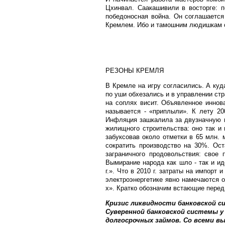
Цхинвал. Саакашивили в восторге: п
победоносная война. Он соглашается
Кремлем. Ибо и тамошним людишкам о
РЕЗОНЫ КРЕМЛЯ
В Кремле на игру согласились. А куд
по уши обхезались и в управлении ст
на соплях висит. Объявленное иннов
называется - «приплыли». К лету 20
Инфляция зашкалила за двузначную ц
жилищного строительства: оно так и
забуксовав около отметки в 65 млн.
сократить производство на 30%. Ос
заграничного продовольствия: свое 
Вымирание народа как шло - так и ид
г.». Что в 2010 г. затраты на импорт
электроэнергетике явно намечаются 
х». Кратко обозначим встающие пере
Кризис ликвидности банковской с
Суверенной банковской системы у
долгосрочных займов. Со всеми в