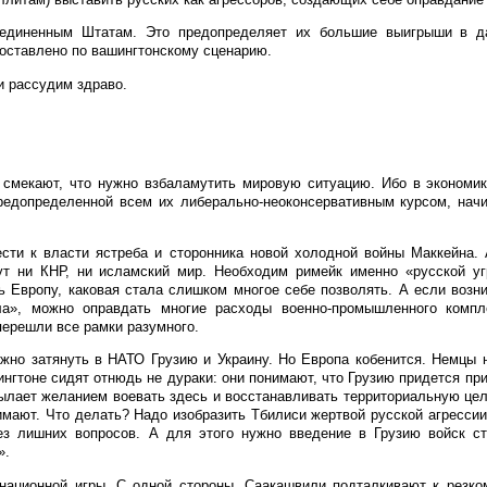
оединенным Штатам. Это предопределяет их большие выигрыши в д
оставлено по вашингтонскому сценарию.
и рассудим здраво.
е смекают, что нужно взбаламутить мировую ситуацию. Ибо в экономи
редопределенной всем их либерально-неоконсервативным курсом, начи
ести к власти ястреба и сторонника новой холодной войны Маккейна.
ут ни КНР, ни исламский мир. Необходим римейк именно «русской уг
 Европу, каковая стала слишком многое себе позволять. А если возни
зла», можно оправдать многие расходы военно-промышленного комп
перешли все рамки разумного.
ажно затянуть в НАТО Грузию и Украину. Но Европа кобенится. Немцы 
ингтоне сидят отнюдь не дураки: они понимают, что Грузию придется пр
пылает желанием воевать здесь и восстанавливать территориальную цел
мают. Что делать? Надо изобразить Тбилиси жертвой русской агрессии
ез лишних вопросов. А для этого нужно введение в Грузию войск ст
».
национной игры. С одной стороны, Саакашвили подталкивают к резком