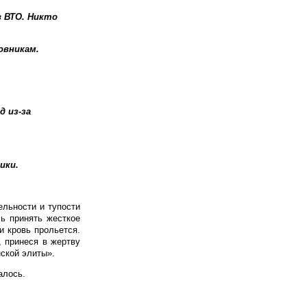
в ВТО. Никто
овникам.
 из-за
ики.
ельности и тупости
сь принять жесткое
и кровь прольется.
, принеся в жертву
ской элиты».
алось.