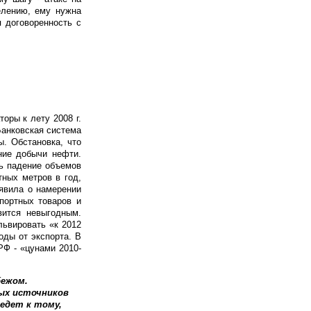
елению, ему нужна
я договоренность с
оры к лету 2008 г.
Банковская система
ы. Обстановка, что
ние добычи нефти.
ь падение объемов
тных метров в год,
ъявила о намерении
портных товаров и
вится невыгодным.
львировать «к 2012
оды от экспорта. В
РФ - «цунами 2010-
бежом.
ных источников
едет к тому,