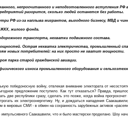
анного, непросчитанного и неподготовленного вступления РФ 
предприятий разорится, сколько людей останется без работы.
три РФ из-за наплыва мигрантов, выгодного бизнесу, МВД и чин
ЖКХ, жилого фонда.
одорожного транспорта, нехватки подвижного состава.
мощностей. Острая нехватка электричества, промышленный спад
тям новых потребителей: на них просто не хватит мощности.
оя парка старой гражданской авиации.
физического износа промышленного оборудования и сельхозтехн
ькую победоносную войну, отвлекая внимание электората от несостоят
ыгодное предложение поступило. Как тут отказаться? Правда, пришло
ать две республики сразу, сделать это позже, когда война прогрохочет 
трогать их электроэнергетику. Ну, и дождаться нападения Саакашвили
м в мировых СМИ - в обмен на сохранность зарубежных активов «расеян
 импульсивного Саакашвили, что и было мастерски проделано. Шоу нач