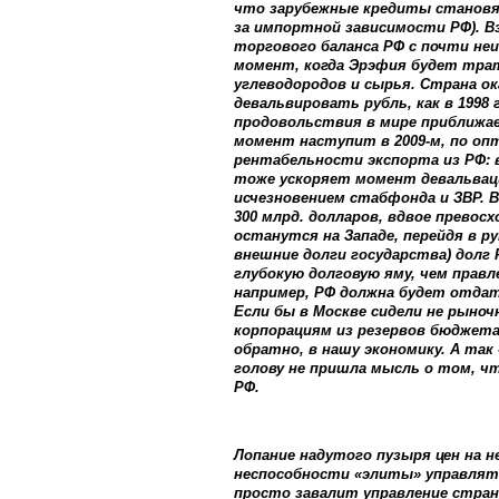
что зарубежные кредиты становят
за импортной зависимости РФ). Вз
торгового баланса РФ с почти неи
момент, когда Эрэфия будет тра
углеводородов и сырья. Страна о
девальвировать рубль, как в 1998
продовольствия в мире приближа
момент наступит в 2009-м, по опти
рентабельности экспорта из РФ: в
тоже ускоряет момент девальваци
исчезновением стабфонда и ЗВР. В
300 млрд. долларов, вдвое превос
останутся на Западе, перейдя в р
внешние долги государства) долг Р
глубокую долговую яму, чем правл
например, РФ должна будет отдат
Если бы в Москве сидели не рыноч
корпорациям из резервов бюджета
обратно, в нашу экономику. А так
голову не пришла мысль о том, 
РФ.
Лопание надутого пузыря цен на н
неспособности «элиты» управлят
просто завалит управление стран