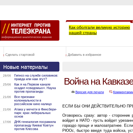
Как оболгали великую историю
нашей страны
Сделать стартовой
Добавить в избранное
Гипноз на службе силовиков:
28/06
Война на Кавказе
правда или нам лгут?
Как я на Первом канале
25/06
осадил «свидомых». Наука
против пропаганды
Версия для печати
Комментари
Все признаки
21/06
колониальности в
российском кино налицо
ЕСЛИ БЫ ОНИ ДЕЙСТВИТЕЛЬНО ПР
Атака у мечети в Финсбери-
21/06
парк: крах либеральных
Оговорюсь сразу: автор - сторонник
основ
войдет в НАТО - пусть войдет урезан
ДНК-генеалогия посрамила
17/06
гораздо проще и малозатратнее. Есл
пропаганду Киева/ Ковтун
против Клесова
РЮОс, быстро введя туда войска, ус