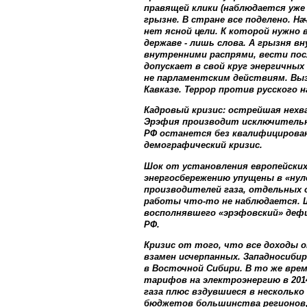
правящей клики (наблюдается уже
грызне. В стране все поделено. Н
нет ясной цели. К которой нужно 
державе - лишь слова. А грызня в
внутренними распрями, вести пос
допускает в свой круг энергичных
не парламентским действиям. Выз
Кавказе. Террор против русского н
Кадровый кризис: острейшая нехва
Эрэфия производит исключительно
РФ останется без квалифицирован
демографический кризис.
Шок от установления европейских
энергосбережению упущены в «нул
производителей газа, отдельных о
работы что-то не наблюдается. Ш
восполнявшего «эрэфовский» дефиц
РФ.
Кризис от того, что все доходы 
взамен исчерпанных. Западносиби
в Восточной Сибири. В то же вре
тарифов на электроэнергию в 2014
газа плюс вздувшиеся в несколько
бюджетов большинства регионов,