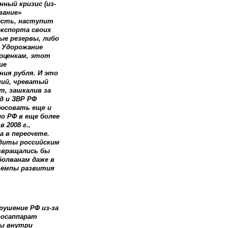
ный кризис (из-
вание»
 есть, наступит
кспорта своих
ые резервы, либо
! Удорожание
оценкам, этот
ие
ния рубля. И это
ний, чреватый
т, зашкалив за
д и ЗВР РФ
люсовать еще и
ло РФ в еще более
 2008 г.,
а в пересчете.
едиты российским
звращались бы
болванам даже в
темпы развития
рушение РФ из-за
госаппарат
цы внутри