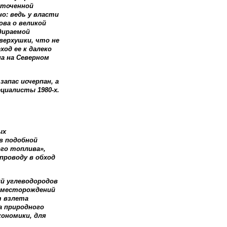
сточенной
о: ведь у власти
ова о великой
дираемой
верхушки, что не
од ее к далеко
а на Северном
апас исчерпан, а
циалисты 1980-х.
ых
ов подобной
го топлива»,
проводу в обход
ий углеводородов
е месторождений
т взлета
ка природного
кономики, для