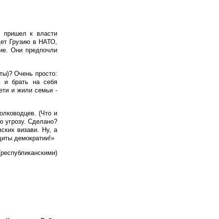
и пришел к власти
дет Грузию в НАТО,
ние. Они предпочли
ты)? Очень просто:
ь и брать на себя
ети и жили семьи -
олководцев. (Что и
ю угрозу. Сделано?
ских визави. Ну, а
щиты демократии!»
республиканскими)