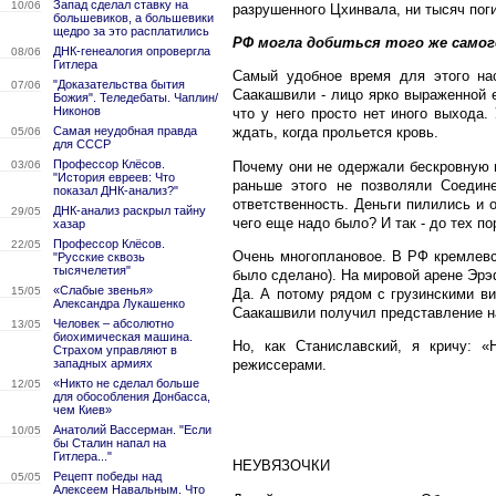
Запад сделал ставку на
10/06
разрушенного Цхинвала, ни тысяч пог
большевиков, а большевики
щедро за это расплатились
РФ могла добиться того же самого
ДНК-генеалогия опровергла
08/06
Гитлера
Самый удобное время для этого на
"Доказательства бытия
07/06
Саакашвили - лицо ярко выраженной 
Божия". Теледебаты. Чаплин/
Никонов
что у него просто нет иного выхода
Самая неудобная правда
ждать, когда прольется кровь.
05/06
для СССР
Профессор Клёсов.
Почему они не одержали бескровную п
03/06
"История евреев: Что
раньше этого не позволяли Соедин
показал ДНК-анализ?"
ответственность. Деньги пилились и 
ДНК-анализ раскрыл тайну
29/05
чего еще надо было? И так - до тех п
хазар
Профессор Клёсов.
22/05
Очень многоплановое. В РФ кремлевс
"Русские сквозь
тысячелетия"
было сделано). На мировой арене Эр
«Слабые звенья»
15/05
Да. А потому рядом с грузинскими ви
Александра Лукашенко
Саакашвили получил представление на
Человек – абсолютно
13/05
биохимическая машина.
Но, как Станиславский, я кричу: «
Страхом управляют в
западных армиях
режиссерами.
«Никто не сделал больше
12/05
для обособления Донбасса,
чем Киев»
Анатолий Вассерман. "Если
10/05
бы Сталин напал на
Гитлера..."
НЕУВЯЗОЧКИ
Рецепт победы над
05/05
Алексеем Навальным. Что