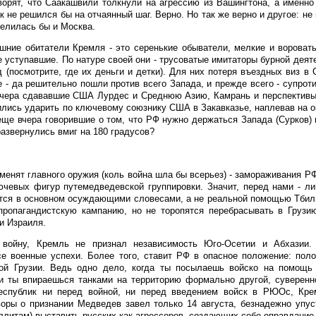
ворят, что Саакашвили толкнули на агрессию из Вашингтона, а именно
к не решился бы на отчаянный шаг. Верно. Но так же верно и другое: не
мелилась бы и Москва.
ние обитатели Кремля - это серенькие обыватели, мелкие и вороват
 уступавшие. По натуре своей они - трусоватые имитаторы бурной деят
 (посмотрите, где их деньги и детки). Для них потеря въездных виз в
е - да решительно пошли против всего Запада, и прежде всего - супро
 вчера сдававшие США Лурдес и Среднюю Азию, Камрань и перспективы
ешились ударить по ключевому союзнику США в Закавказье, наплевав на 
еще вчера говорившие о том, что РФ нужно держаться Запада (Сурков) 
развернулись вмиг на 180 градусов?
менят главного оружия (коль война шла бы всерьез) - замораживания РФ
чевых фигур путемедведевской группировки. Значит, перед нами - ли
ются в основном осуждающими словесами, а не реальной помощью Тбил
ропагандистскую кампанию, но не торопятся перебрасывать в Грузию
ии Израиля.
в войну, Кремль не признал независимость Юго-Осетии и Абхазии
е военные успехи. Более того, ставит РФ в опасное положение: поло
ной Грузии. Ведь одно дело, когда ты посылаешь войско на помощь
ли ты впираешься танками на территорию формально другой, суверенн
республик ни перед войной, ни перед введением войск в РЮОс, Кр
оры о признании Медведев завел только 14 августа, безнадежно упус
ллитам) выставить русских как агрессоров, создающих себе оправдание