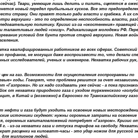
 сейчас). Твари, умеющие лишь делить и пилить, сцепятся в оже
ачнется новый передел прибыльных кусков. Все это предопределен
вести страну. Они правят только ради власти и грабежа. А их сл
нутри верхушки - это по определению неспособность власти, раз
ледовательную политику. Кризис из-за «окостенения» правящей 
 и талантливых людей «снизу». Радикализация молодежи РФ. Перех
ревание условий для бунта против старой верхушки. Новая войн
аселения.
тка квалифицированных работников во всех сферах. Советский з
 профанов, не могущих даже воспроизвести то, что делали спе
ных исследователей, ученых и инженеров. Нехватка рабочих рук,
 цен на газ. Возможности для осуществления госпрограммы по
евые» годы. Говорят, что проблема решится за счет независим
т «Газпрома». Но их надо создавать уже сейчас - а пока признак
ок от нехватки природного газа с уходом туркменского «голубо
ит, в Китай и (возможно) в Евросоюз по Транскаспийскому газо
от нефти и газа будут уходить на освоение новых месторожден
рские источники скудеют: нужны огромные затраты на освоени
мя, огромных капиталовложений потребует «Газпром». Кризис о
 г. - из-за нехватки газа и отпуска тарифов на свободу. Нехват
 крат расценки на киловатт-часы - это удар ножом для русской э
 для миллионов людей.