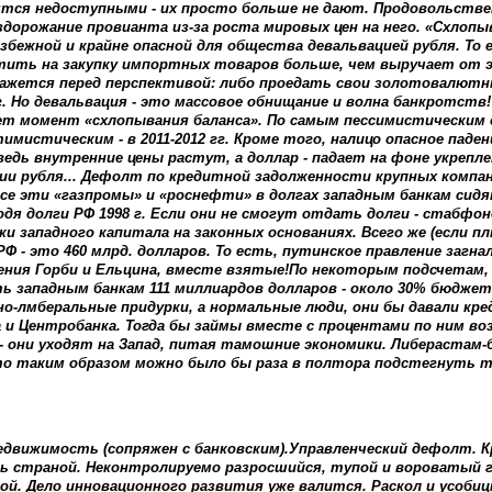
ся недоступными - их просто больше не дают. Продовольствен
дорожание провианта из-за роста мировых цен на него. «Схлопы
збежной и крайне опасной для общества девальвацией рубля. То
тить на закупку импортных товаров больше, чем выручает от э
кажется перед перспективой: либо проедать свои золотовалютн
 г. Но девальвация - это массовое обнищание и волна банкротств
ет момент «схлопывания баланса». По самым пессимистическим 
мистическим - в 2011-2012 гг. Кроме того, налицо опасное паден
едь внутренние цены растут, а доллар - падает на фоне укрепле
и рубля... Дефолт по кредитной задолженности крупных компа
се эти «газпромы» и «роснефти» в долгах западным банкам сидя
ходя долги РФ 1998 г. Если они не смогут отдать долги - стабфон
уки западного капитала на законных основаниях. Всего же (если п
Ф - это 460 млрд. долларов. То есть, путинское правление загна
ения Горби и Ельцина, вместе взятые!По некоторым подсчетам, в
ь западным банкам 111 миллиардов долларов - около 30% бюджет
но-лмберальные придурки, а нормальные люди, они бы давали кр
 и Центробанка. Тогда бы займы вместе с процентами по ним во
 - они уходят на Запад, питая тамошние экономики. Либерастам-
что таким образом можно было бы раза в полтора подстегнуть 
едвижимость (сопряжен с банковским).Управленческий дефолт. К
ь страной. Неконтролируемо разросшийся, тупой и вороватый 
ой. Дело инновационного развития уже валится. Раскол и усоби