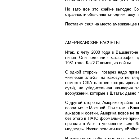
Но зато все это крайне выгодно С
странности объясняются одним: шоу п
Поставим себя на место американцев 
АМЕРИКАНСКИЕ РАСЧЕТЫ
Итак, к лету 2008 года в Вашингтон
пипец. Они подошли к катастрофе, п
1981 года. Как? С помощью войны.
С одной стороны, позарез надо прив
«империя зла-2», на каковую не тян
поможет США плотнее контролировать
сути), но убедительная «империя 
вооружений, которые в Штатах давно 
С другой стороны, Америке крайне в
ссориться с Москвой. При этом в Ваш
абхазов и осетин, Америка вовсе не 
без этого в НАТО формально не прини
приняли в блок в усеченном виде б
медведя». Нужно реалити-шоу «Война
И начинается работа мастеров комби