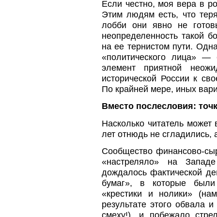
Если честно, моя вера в ро
Этим людям есть, что тер
лобби они явно не гото
неопределенность такой б
на ее тернистом пути. Одн
«политического лица» — 
элемент приятной неожи
исторической России к сво
По крайней мере, иных вари
Вместо послесловия: точк
Насколько читатель может 
лет отнюдь не сгладились, 
Сообщество финансово-сыр
«настреляло» на Западе
дождалось фактической де
бумаг», в которые были
«крестики и нолики» (на
результате этого обвала 
смеху!), и побежало стр