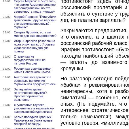
противостоят здесь отн
Сергей Марков: «Считалось,
28/02
что армия Армении сильнее
россиянский пролетарий и
азербайджанской, но эта
уверенность пошатнулась»
объяснить отсутствие у тру
Андрей Паршев: "Гиви убили
23/02
лет, не платили зарплаты?
диверсанты. Другие версии -
это выдумка спецслужб
Украины"
Закрываются предприятия,
Смерть Чуркина: есть ли
22/02
и отопление, а в шахтах 
место для «конспирологии»?
Игорь Стрелков разоблачил
17/02
россиянский рабочий класс 
ложь о контактах с Ярошем
и рассказал неудобную
Эрэфии противостоит «бурж
правду
находим наибольший объем
Сталин как не
15/02
государственник и не
— вплоть до взаимного 
патриот России
кровушки.
Россия как уменьшенная
13/02
копия Советского Союза
Анатолий Вассерман: «Я
Но разговор сегодня пойд
11/02
оцениваю положение
«бабла» и реквизированно
Украины как предсмертное»
Запад тайно делает
08/02
неинтересны, хотя к разб
генетическое оружие?
Профессор-генетик
симпатией — особенно, ес
разъясняет.
оных. (Не подумайте, что
«Русофобия глубоко
07/02
укоренилась в европейско-
интереснее стратегическо
американской идеологии»
только намечается!) меж
Белые победили красных.
04/02
Французская булка лучше
условно говоря, «миллиар
лагерной баланды