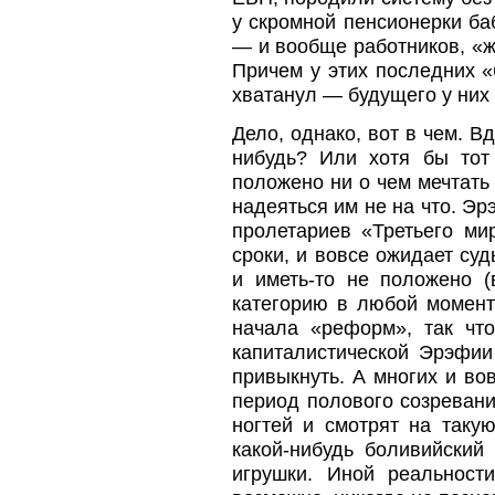
у скромной пенсионерки ба
— и вообще работников, «ж
Причем у этих последних «
хватанул — будущего у них 
Дело, однако, вот в чем. В
нибудь? Или хотя бы тот
положено ни о чем мечтать
надеяться им не на что. Эр
пролетариев «Третьего ми
сроки, и вовсе ожидает су
и иметь-то не положено 
категорию в любой момент
начала «реформ», так чт
капиталистической Эрэфи
привыкнуть. А многих и во
период полового созревани
ногтей и смотрят на таку
какой-нибудь боливийский
игрушки. Иной реальнос