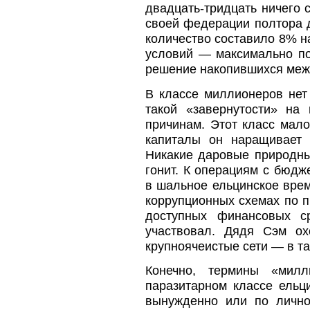
двадцать-тридцать ничего 
своей федерации полтора д
количество составило 8% н
условий — максимально по
решение накопившихся межд
В классе миллионеров нет 
такой «завернутости» на
причинам. Этот класс мало
капиталы он наращивает 
Никакие даровые природны
гонит. К операциям с бюд
в шальное ельцинское врем
коррупционных схемах по п
доступных финансовых с
участвовал. Дядя Сэм ох
крупноячеистые сети — в та
Конечно, термины «мил
паразитарном классе ельци
вынужденно или по личн