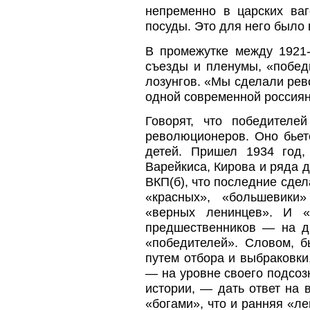
непременно в царских ва
посуды. Это для него было 
В промежутке между 1921-
съезды и пленумы, «побед
лозунгов. «Мы сделали рев
одной современной россиян
Говорят, что победителе
революционеров. Оно бьет
детей. Пришел 1934 год
Варейкиса, Кирова и ряда 
ВКП(б), что последние сдел
«красных», «большевики
«верных ленинцев». И «
предшественников — на д
«победителей». Словом, б
путем отбора и выбраковки
— на уровне своего подсоз
истории, — дать ответ на 
«богами», что и ранняя «л