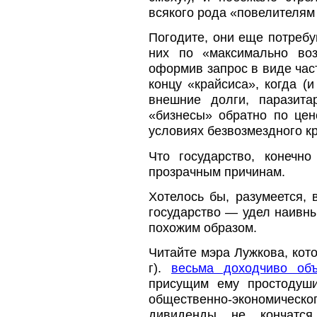
всякого рода «повелителям 
Погодите, они еще потребу
них по «максимально воз
оформив запрос в виде час
концу «крайсиса», когда (
внешние долги, паразита
«бизнесы» обратно по цен
условиях безвозмездного к
Что государство, конечн
прозрачным причинам.
Хотелось бы, разумеется, 
государство — удел наивны
похожим образом.
Читайте мэра Лужкова, кот
г).
весьма доходчиво объ
присущим ему простодуши
общественно-экономичес
дивиденды не кончатся