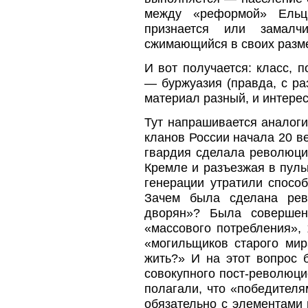
между «реформой» Ельц
признается или замалч
сжимающийся в своих разме
И вот получается: класс, 
— буржуазия (правда, с ра
материал разный, и интерес
Тут напрашивается аналог
кланов России начала 20 в
гвардия сделала революци
Кремле и разъезжая в пуль
генерации утратили спосо
Зачем была сделана рев
дворян»? Была соверше
«массового потребления»,
«могильщиков старого мир
жить?» И на этот вопрос 
совокупного пост-революци
полагали, что «победителя
обязательно с элементами