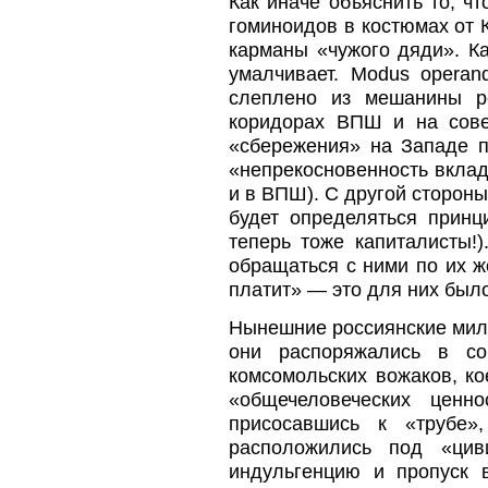
Как иначе объяснить то, ч
гоминоидов в костюмах от 
карманы «чужого дяди». К
умалчивает. Мodus operan
слеплено из мешанины р
коридорах ВПШ и на совет
«сбережения» на Западе п
«непрекосновенность вкладо
и в ВПШ). С другой стороны
будет определяться принц
теперь тоже капиталисты!
обращаться с ними по их ж
платит» — это для них был
Нынешние россиянские милл
они распоряжались в со
комсомольских вожаков, ко
«общечеловеческих ценн
присосавшись к «трубе
расположились под «цив
индульгенцию и пропуск 