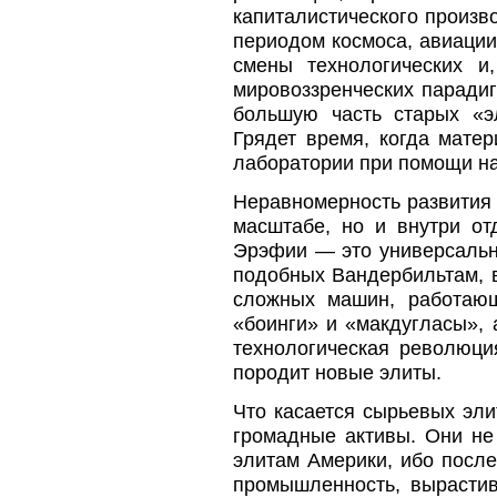
капиталистического произв
периодом космоса, авиаци
смены технологических и,
мировоззренческих паради
большую часть старых «э
Грядет время, когда мате
лаборатории при помощи на
Неравномерность развития 
масштабе, но и внутри от
Эрэфии — это универсальн
подобных Вандербильтам, 
сложных машин, работаю
«боинги» и «макдугласы», 
технологическая революци
породит новые элиты.
Что касается сырьевых эли
громадные активы. Они не
элитам Америки, ибо посл
промышленность, вырастив