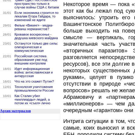
Трамп сдаст постсоветское
02/02
Некоторое время — пока 
пространство только в
случае войны США с Китаем
этот как бы лежал под сук
Если экономика строится по
31/01
лекалам Егора Гайдара, то
выяснилось: утроить его
изменений не ждите
Вашингтонское Политбюро
Фильм «Викинг» - медиа-
29/01
реванш норманистов?
больше выходить на повер
Кровавое воскресенье -
26/01
смысле — вертикаль, го
дедушка киевского майдана
значительная часть учас
Останутся только две силы:
23/01
олигархическая и
«вторичных паразитов» 
коммунистическая
Российская система
разговляется непосредств
22/01
образования уже под
ресурсов), все эти долгие
внешним контролем
Идет информационная
18/01
некоторых существенных 
война: антиславянская и
антирусская
руками», целует в пузик
Что на это скажет Путин?
16/01
отсутствии в природе «чи
Технология уничтожения
12/01
вопросов» решать не желает
промышленности России
Как Сталин убил
Абрамовичу и «партнера
10/01
«миллиарды» людей, а
«миллионеров» — чем дал
потом их «съел» лично
очередным «гарантом» они 
Архив материалов
Интрига ситуации в том, ч
самые, коих выносил и в
ЕБН, породили систему без