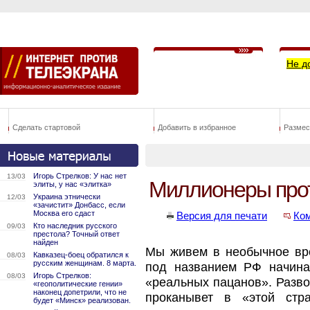
Не д
Сделать стартовой
Добавить в избранное
Размес
Игорь Стрелков: У нас нет
13/03
Миллионеры про
элиты, у нас «элитка»
Украина этнически
12/03
«зачистит» Донбасс, если
Москва его сдаст
Версия для печати
Ко
Кто наследник русского
09/03
престола? Точный ответ
найден
Мы живем в необычное вре
Кавказец-боец обратился к
08/03
русским женщинам. 8 марта.
под названием РФ начина
Игорь Стрелков:
08/03
«реальных пацанов». Разво
«геополитические гении»
наконец допетрили, что не
проканывет в «этой стр
будет «Минск» реализован.