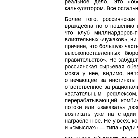
реальное дело. Это «об
калькулятором. Все остальн
Более того, россиянская
враждебна по отношению к
что клуб миллиардеров-
влиятельных «чужаков», ни 
причине, что большую част
высокопоставленных бюр
правительство». Не забудьт
россиянская сырьевая обе
мозга у нее, видимо, не
отвечающее за инстинкты 
ответственное за рациона
хватательным рефлексом
перерабатывающий комбин
потоки или «заказать» дю
возникать уже на стадии
награбленное. Не у всех, к
и «смыслах» — типа «ради ч