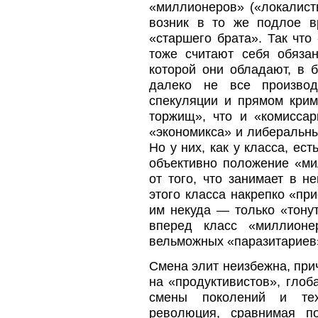
«миллионеров» («локалист
возник в то же подлое в
«старшего брата». Так что
тоже считают себя обяза
которой они обладают, в 
далеко не все произво
спекуляции и прямом кри
торжищ», что и «комисса
«экономикса» и либеральн
Но у них, как у класса, ес
объективно положение «ми
от того, что занимает в 
этого класса накрепко «пр
им некуда — только «тону
вперед класс «миллионе
вельможных «паразитариев
Смена элит неизбежна, при
на «продуктивистов», глоб
смены поколений и техн
революция, сравнимая п