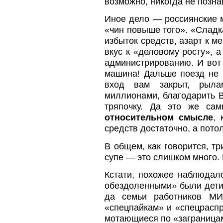
возможно, никогда не позна
Иное дело — россиянские м
«чин повыше того». «Сладк
избыток средств, азарт к 
вкус к «деловому росту», 
администрированию. И вот 
машина! Дальше поезд не 
вход вам закрыт, рыла
миллионами, благодарить 
тряпочку. Да это же сам
относительном смысле
, 
средств достаточно, а пото
В общем, как говорится, т
супе — это слишком много. 
Кстати, похожее наблюдало
обездоленными» были дети
да семьи работников МИ
«спецпайкам» и «спецрасп
мотающиеся по «заграницам