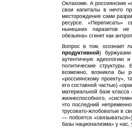
Оклахоме. А россиянские «
свои капиталы в нечто п
месторождения сами разраб
ресурсе. «Переписать» 
нынешних паразитов не 
обезьяна» сгинет как антро
Вопрос в том, осознает 
продуктивной
) буржуази
аутентичную идеологию и
политические структуры.
возможно, возникла бы р
«россиянскому проекту», 
его составной частью) «ор
материальной базе класса 
жизнеспособного, «системн
что последний непременно 
трусовато-жлобоватые в сво
— побоятся «связываться»)
базы национализма» у нас, у