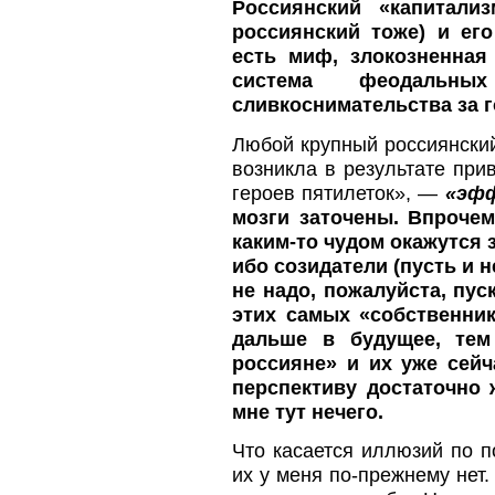
Россиянский «капитали
россиянский тоже) и ег
есть миф, злокозненная
система феодальных
сливкоснимательства за г
Любой крупный россиянский
возникла в результате при
героев пятилеток», —
«эфф
мозги заточены. Впрочем
каким-то чудом окажутся 
ибо созидатели (пусть и 
не надо, пожалуйста, пу
этих самых «собственни
дальше в будущее, тем
россияне» и их уже сейч
перспективу достаточно 
мне тут нечего.
Что касается иллюзий по п
их у меня по-прежнему нет.