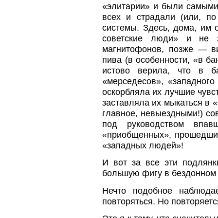
«элитарии» и были самыми
всех и страдали (или, по
системы. Здесь, дома, им 
советские люди» и не 
магнитофонов, позже — в
пива (в особенности, «в б
истово верила, что в ба
«мерседесов», «западного
оскорбляла их лучшие чувст
заставляла их мыкаться в «
главное, невыездными!) со
под руководством впа
«приобщенных», прошедших
«западных людей»!
И вот за все эти подлянк
большую фигу в бездонном 
Нечто подобное наблюд
повторяться. Но повторяетс