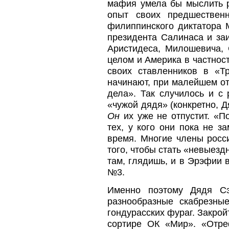
мафия умела бы мыслить р
опыт своих предшествен
филиппинского диктатора М
президента Салинаса и заи
Аристидеса, Милошевича, 
целом и Америка в частнос
своих ставленников в «Т
начинают, при малейшем от
дела». Так случилось и с
«чужой дядя» (конкретно, Д
Он
их уже не отпустит. «П
тех, у кого они пока не 
время. Многие члены росс
того, чтобы стать «невыез
там, глядишь, и в Эрэфии в
№3.
Именно поэтому Дядя С
разнообразные скабрезны
гондурасских фураг. Закрой
сортире ОК «Мир». «Отре