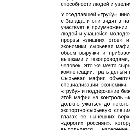
способности людей и увели
У оседлавшей «трубу» чино
с Запада, и они видят в н
участвует в приумножении 
людей и учащейся молодеж
прорвы «лишних ртов» и
экономики, сырьевая мафи
объем выручки и прибаво
вышками и газопроводами,
человек. Это же мечта сырь
компенсации, трать деньги
Сырьевая мафия объектив
специализации экономики,
«трубу» и поддержание бе
этой мафии на контроль «
должно ужаться до некого
экспортно-сырьевую спец
глазах ее нынешних верх
«дорогих россиян», кото
выполняется — население с