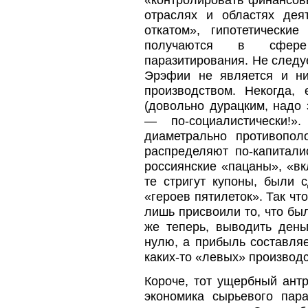
отраслях и областях дея
откатом», гипотетическ
получаются в сфере 
паразитирования. Не следуе
Эрэфии не является и ни
производством. Некогда,
(довольно дурацким, надо 
— по-социалистически!»
диаметрально противопол
распределяют по-капитали
россиянские «пацаны», «вк
те стригут купоны, были 
«героев пятилеток». Так ч
лишь присвоили то, что был
же теперь, выводить день
нулю, а прибыль составляе
каких-то «левых» производс
Короче, тот ущербный ант
экономика сырьевого пара