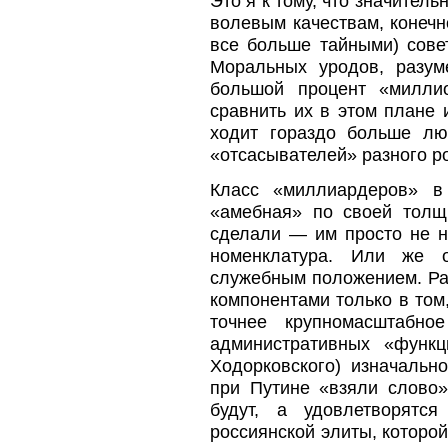
Это я к тому, что значител
волевым качествам, конечн
все больше тайными) сове
Моральных уродов, разуме
большой процент «милли
сравнить их в этом плане
ходит гораздо больше лю
«отсасывателей» разного р
Класс «миллиардеров» в 
«амебная» по своей толщ
сделали — им просто не н
номенклатура. Или же о
служебным положением. Р
компонентами только в том
точнее крупномасштабно
административных «функц
Ходорковского) изначальн
при Путине «взяли слово»
будут, а удовлетворятс
россиянской элиты, которой