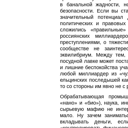
в банальной жадности, н
безопасности. Если вы ст
значительный потенциал 
политических и правовых
сложились «правильные»
россиянских миллиардер
преступлениями, о тяжест
сообществе не заинтере
эквилибриум. Между тем,
посудной лавке может пост
и лишние беспокойства уча
любой миллиардер из «чу
ельцинских последышей как 
то со стороны им явно не с 
Обрабатывающая промышл
«нано» и «био»), наука, 
сырьевую мафию не интер
мало. Ну зачем заниматьс
вкладывать деньги, ес
«контролировать финансовы