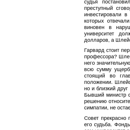
судья постанов
преступный сгов
инвестировали в
которых отвечали
виновен в наруш
университет дол
долларов, а Шлей
Гарвард стоит пе
профессора? Шлей
него значительную
всю сумму ущерб
стоящий во глав
положении. Шлейф
но и близкий друг
Бывший министр ф
решению относите
симпатии, не остае
Совет прекрасно 
его судьба. Фонд