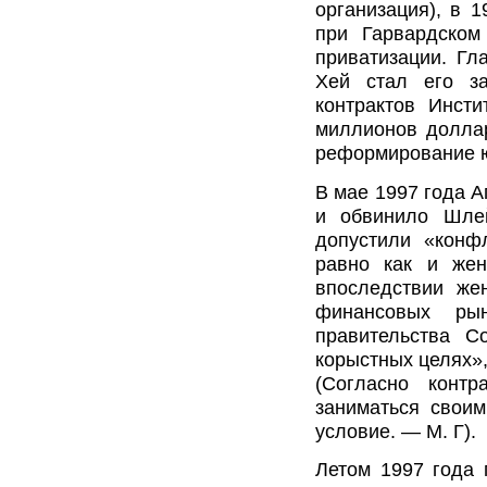
организация), в 
при Гарвардском
приватизации. Г
Хей стал его з
контрактов Инст
миллионов доллар
реформирование ю
В мае 1997 года 
и обвинило Шле
допустили «конфл
равно как и жен
впоследствии же
финансовых ры
правительства С
корыстных целях»,
(Согласно контр
заниматься своим
условие. — М. Г).
Летом 1997 года