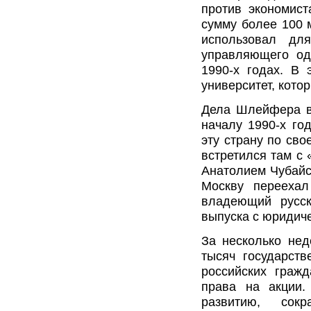
против экономис
сумму более 100 
использовал дл
управляющего од
1990-x годах. В 
университет, кото
Дела Шлейфера в 
началу 1990-x го
эту страну по сво
встретился там с
Анатолием Чубайсо
Москву переехал
владеющий русск
выпуска с юридиче
За несколько нед
тысяч государст
российских граж
права на акции.
развитию, сокр