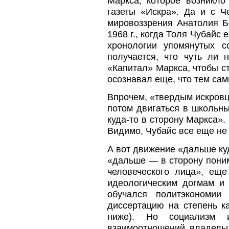
Маркса, которое возникло
газеты «Искра». Да и с Ч
мировоззрения Анатолия Б
1968 г., когда Толя Чубайс
хронологии упомянутых с
получается, что чуть ли 
«Капитал» Маркса, чтобы с
осознавал еще, что тем сам
Впрочем, «твердым искровце
потом двигаться в школьн
куда-то в сторону Маркса».
Видимо, Чубайс все еще не 
А вот движение «дальше ку
«дальше — в сторону поним
человеческого лица», ещ
идеологическим догмам и 
обучался политэкономии
диссертацию на степень к
ниже). Но социализм 
взаимоотношений владельц