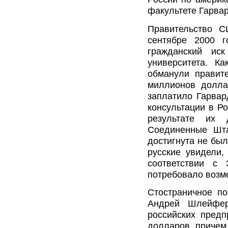
факультете Гарва
Правительство С
сентябре 2000 г
гражданский ис
университета. К
обманули правит
миллионов долла
заплатило Гарвар
консультации в Ро
результате их 
Соединенные Шта
достигнута не был
русские увидели,
соответствии с 
потребовало возм
Стостраничное по
Андрей Шлейфе
российских предп
долларов, причем