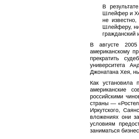
В результате
Шлейфер и Хе
не известно,
Шлейферу, ни
гражданский и
В августе 2005 
американскому пр
прекратить суде
университета Ан
Джонатана Хея, н
Как установила п
американские со
российскими чино
страны — «Ростел
Иркутского, Саян
вложениях они за
условиям предос
заниматься бизнес