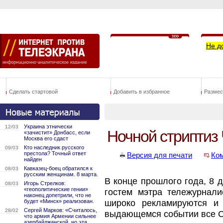
Не д
Сделать стартовой
Добавить в избранное
Размес
Украина этнически
12/03
Ночной стриптиз
«зачистит» Донбасс, если
Москва его сдаст
Кто наследник русского
09/03
престола? Точный ответ
Версия для печати
Ко
найден
Кавказец-боец обратился к
08/03
русским женщинам. 8 марта.
В конце прошлого года, 8 
Игорь Стрелков:
08/03
«геополитические гении»
гостем мэтра тележурнал
наконец допетрили, что не
будет «Минск» реализован.
широко рекламируются и 
Сергей Марков: «Считалось,
28/02
выдающемся событии все С
что армия Армении сильнее
азербайджанской, но эта