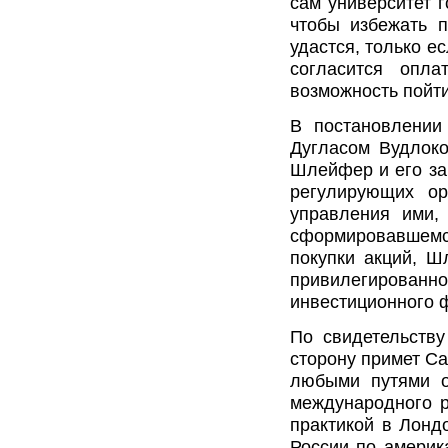
сам университет г
чтобы избежать п
удастся, только е
согласится опла
возможность пойти
В постановлении
Дугласом Вудлоко
Шлейфер и его за
регулирующих о
управления ими,
сформировавшемс
покупки акций, Ш
привилегированно
инвестиционного 
По свидетельству
сторону примет Са
любыми путями о
международного р
практикой в Лонд
России по америк