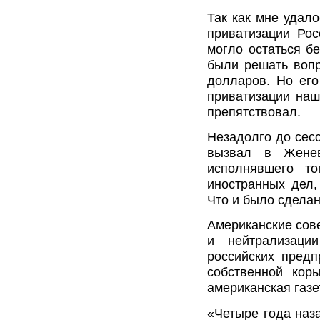
Так как мне удал
приватизации Рос
могло остаться б
были решать вопр
долларов. Но ег
приватизации наш
препятствовал.
Незадолго до сес
вызвал в Женев
исполнявшего то
иностранных дел,
Что и было сдела
Американские сов
и нейтрализаци
российских предп
собственной кор
американская газет
«Четыре года наз