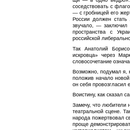
щи — в одно ведро».
соседствовать с флаго
— с гробницей его жер
России должен стать
звучало, — заключил 
пространства с Укр
российской либеральн
Так Анатолий Борисо
искровца» через Мар
словосочетание означа
Возможно, подумал я, 
положив начало новой 
он себя провозгласил 
Воистину, как сказал с
Замечу, что любители 
театральной сцене. Та
народа пожертвовал с
проще демонстрироват