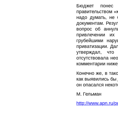
Бюджет понес 
правительством «к
надо думать, не 
документам. Резу
вопрос об аннул
привлечении их 
грубейшими нару
приватизации. Дал
утверждал, что
отсутствовала нео
комментарии ниже
Конечно же, в так
как выявились бы
он опасался неко
М. Гельман
http://www.apn.ru/p