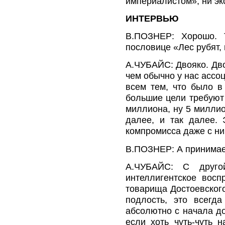
империалистом», ни эк
ИНТЕРВЬЮ
В.ПОЗНЕР: Хорошо. Т
пословице «Лес рубят,
А.ЧУБАЙС: Двояко. Дво
чем обычно у нас ассо
всем тем, что было в
большие цели требуют 
миллиона, ну 5 миллио
далее, и так далее. 
компромисса даже с ни
В.ПОЗНЕР: А принима
А.ЧУБАЙС: С друго
интеллигентское восп
товарища Достоевского
подлость, это всегда
абсолютно с начала до
если хоть чуть-чуть н