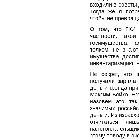
входили в советы
Тогда же я потр
чтобы не превращ
О том, что ГКИ 
частности, такой
госимущества, на
толком не знают
имущества дости
инвентаризацию, н
Не секрет, что 
получали зарплат
деньги фонда при
Максим Бойко. Ег
назовем это та
значимых российс
деньги. Из израсх
отчитаться ли
налогоплательщик
этому поводу в оч