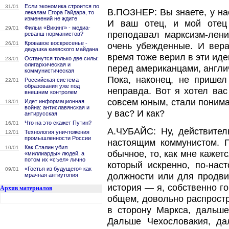
Если экономика строится по
31/01
В.ПОЗНЕР: Вы знаете, у на
лекалам Егора Гайдара, то
изменений не ждите
И ваш отец, и мой отец 
Фильм «Викинг» - медиа-
29/01
преподавал марксизм-лени
реванш норманистов?
Кровавое воскресенье -
26/01
очень убежденные. И вера
дедушка киевского майдана
время тоже верил в эти иде
Останутся только две силы:
23/01
олигархическая и
перед американцами, англич
коммунистическая
Пока, наконец, не пришел
Российская система
22/01
образования уже под
неправда. Вот я хотел вас
внешним контролем
совсем юным, стали понима
Идет информационная
18/01
война: антиславянская и
у вас? И как?
антирусская
Что на это скажет Путин?
16/01
А.ЧУБАЙС: Ну, действител
Технология уничтожения
12/01
промышленности России
настоящим коммунистом. 
Как Сталин убил
10/01
обычное, то, как мне кажет
«миллиарды» людей, а
потом их «съел» лично
который искренно, по-нас
«Гостья из будущего» как
09/01
должности или для продви
мрачная антиутопия
история — я, собственно го
Архив материалов
общем, довольно распростр
в сторону Маркса, дальше
Дальше Чехословакия, д