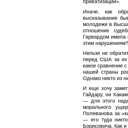
приватизации».
Иначе, как обр
высказывание быв
молодежи в Высше
отношение суде
Гарвардом имела 
этим нарушениям
Нельзя не обрати
перед США за их 
какое сравнение 
нашей страны рос
Однако никто из н
И еще хочу замет
Гайдару, ни Хака
— для этого надо
морального уще
Полеванова за «кл
— его туда никт
Борисовича. Как и