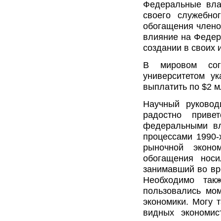
Федеральные вла
своего служебно
обогащения членов
влияние на Федер
создании в своих 
В мировом со
университетом у
выплатить по $2 мл
Научный руковод
радостно приве
федеральными вл
процессами 1990-
рыночной эконо
обогащения носи
занимавший во вр
Необходимо так
пользовались мо
экономики. Могу 
видных экономис