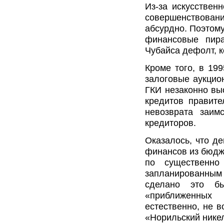
Из-за искусствен
совершенствован
абсурдно. Поэтому
финансовые пира
Чубайса дефолт, к
Кроме того, в 19
залоговые аукцион
ГКИ незаконно вы
кредитов правите
невозврата заим
кредиторов.
Оказалось, что д
финансов из бюдже
по существенно
запланированны
сделано это бы
«приближенных 
естественно, не в
«Норильский никел