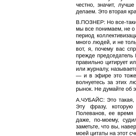
честно, значит, лучш
делаем. Это вторая кра
В.ПОЗНЕР: Но все-таки 
мы все понимаем, не о 
период коллективизаци
много людей, и не толь
вот, я, почему вас сп
прежде председатель Г
правильно цитирует ил
или журналу, называе
— и в эфире это тоже
волнуетесь за этих л
рынок. Не думайте об э
А.ЧУБАЙС: Это такая, 
Эту фразу, которую
Полеванов, ее время 
даже, по-моему, суд
заметьте, что вы, наве
моей цитаты на этот сче