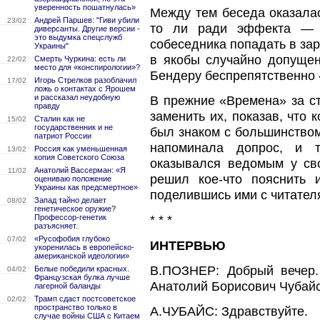
уверенность пошатнулась»
Между тем беседа оказала
Андрей Паршев: "Гиви убили
23/02
то ли ради эффекта — 
диверсанты. Другие версии -
это выдумка спецслужб
собеседника попадать в за
Украины"
в якобы случайно допущен
Смерть Чуркина: есть ли
22/02
место для «конспирологии»?
Бендеру беспрепятственно 
Игорь Стрелков разоблачил
17/02
ложь о контактах с Ярошем
и рассказал неудобную
В прежние «Времена» за ст
правду
заменить их, показав, что 
Сталин как не
15/02
государственник и не
был знаком с большинством
патриот России
напоминала допрос, и т
Россия как уменьшенная
13/02
копия Советского Союза
оказывался ведомым у сво
Анатолий Вассерман: «Я
11/02
решил кое-что пояснить 
оцениваю положение
Украины как предсмертное»
поделившись ими с читател
Запад тайно делает
08/02
генетическое оружие?
Профессор-генетик
* * *
разъясняет.
«Русофобия глубоко
07/02
ИНТЕРВЬЮ
укоренилась в европейско-
американской идеологии»
В.ПОЗНЕР: Добрый вечер.
Белые победили красных.
04/02
Французская булка лучше
Анатолий Борисович Чубайс
лагерной баланды
Трамп сдаст постсоветское
02/02
пространство только в
А.ЧУБАЙС: Здравствуйте.
случае войны США с Китаем