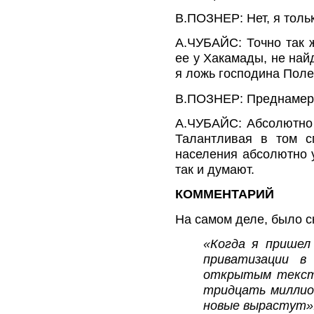
В.ПОЗНЕР: Нет, я тольк
А.ЧУБАЙС: Точно так ж
ее у Хакамады, не най
я ложь господина Поле
В.ПОЗНЕР: Преднамер
А.ЧУБАЙС: Абсолютно с
Талантливая в том с
населения абсолютно у
так и думают.
КОММЕНТАРИЙ
На самом деле, было 
«Когда я пришел
приватизации в
открытым тексто
тридцать миллион
новые вырастут»