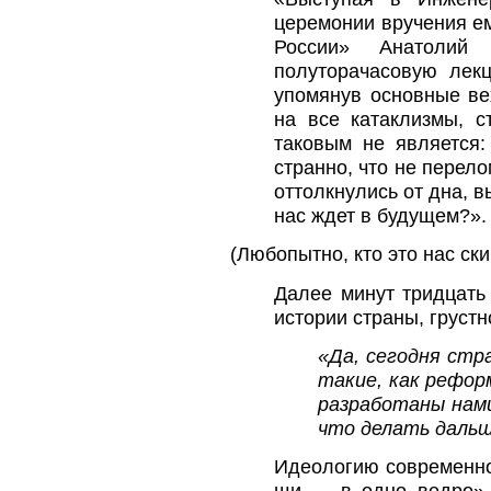
церемонии вручения ем
России» Анатолий
полуторачасовую лек
упомянув основные вех
на все катаклизмы, 
таковым не является:
странно, что не перело
оттолкнулись от дна, в
нас ждет в будущем?».
(Любопытно, кто это нас ски
Далее минут тридцать
истории страны, груст
«Да, сегодня стр
такие, как рефор
разработаны нами
что делать дальш
Идеологию современной