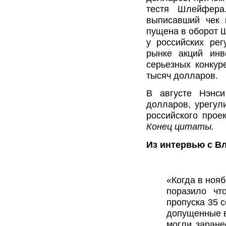
тестя Шлейфера
выписавший чек 
пущена в оборот 
у российских ре
рынке акций инв
серьезных конку
тысяч долларов.
В августе Нэнси
долларов, урегул
российского прое
Конец цитаты.
Из интервью с В
«Когда в ноя
поразило чт
пропуска 35 
допущенные в
могли заране