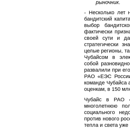
рыночник.
- Несколько лет 
бандитский капит
выбор бандитск
фактически призн
своей сути и д
стратегически з
целые регионы, так
Чубайсом в элек
собой разновидно
развалили при его
РАО «ЕЭС России»
команде Чубайса 
оценкам, в 150 мл
Чубайс в РАО 
многолетнюю пол
социального нед
против нового рос
тепла и света уже