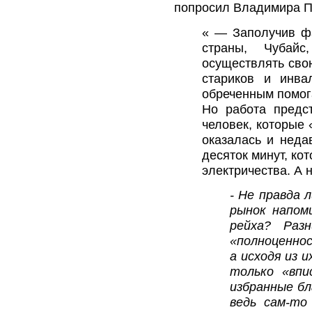
попросил Владимира Па
« — Заполучив фа
страны, Чубайс
осуществлять сво
стариков и инва
обреченным помога
Но работа предс
человек, которые 
оказалась и неда
десяток минут, ко
электричества. А 
- Не правда 
рынок напом
рейха? Раз
«полноценнос
а исходя из 
только «впи
избранные бл
ведь сам-то