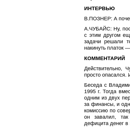
ИНТЕРВЬЮ
В.ПОЗНЕР: А поче
А.ЧУБАЙС: Ну, пос
с этим другом е
задачи решали т
накинуть платок —
КОММЕНТАРИЙ
Действительно, 
просто опасался. 
Беседа с Владим
1995 г. Тогда вм
одним из двух пе
за финансы, и од
комиссию по сове
он завалил, та
дефицита денег в 