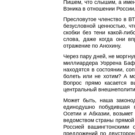
Пишем, что слышим, а имен
Вэника в отношении России,
Пресловутое членство в ВТ
безусловной ценностью, ч
скобки без тени какой-ли
слова, даже когда они в
отражение по Анохину.
Через пару дней, не моргну
миллиардера Уоррена Баф
находятся в состоянии, со
болеть или не хотим? А мо
Вопрос прямо касается в
центральный внешнеполитич
Может быть, наша законо
единодушно побудившая г
Осетии и Абхазии, возьмет
ведомством страны прямой 
Россией вашингтонскими 
предложений по двусторон