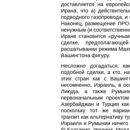
доставляется на европейс
Ирана, что а) действител
подводного газопровода, и 
Наконец, размещение ПРО 
ненужным (и соответственно
Иране становится «ручным»
сделке, предполагающ
расшатывании режима Махм
Вашингтона фигуру.
Несложно догадаться, ка
подобной сделки, а кто, н
этих стран как с Вашинг
несомненно, Израиль, в о
Ликуда, а также Румыни
первоначальным проекто
Азербайджан и Турция как
поскольку тот же вари
транзит как альтернативу т
Израиля и Румынии ничего х
б) Болгария, Украина, Мол