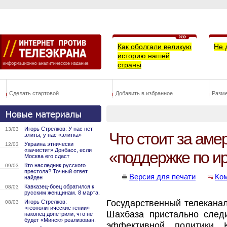
Как оболгали великую
Не 
историю нашей
страны
Сделать стартовой
Добавить в избранное
Разм
Игорь Стрелков: У нас нет
13/03
Что стоит за аме
элиты, у нас «элитка»
Украина этнически
12/03
«зачистит» Донбасс, если
«поддержке по и
Москва его сдаст
Кто наследник русского
09/03
престола? Точный ответ
Версия для печати
Ко
найден
Кавказец-боец обратился к
08/03
русским женщинам. 8 марта.
Государственный телекана
Игорь Стрелков:
08/03
«геополитические гении»
Шахбаза пристально след
наконец допетрили, что не
будет «Минск» реализован.
эффективной политики