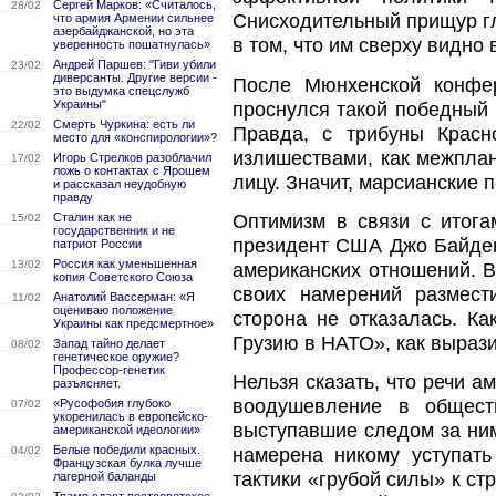
Сергей Марков: «Считалось,
28/02
Снисходительный прищур гл
что армия Армении сильнее
азербайджанской, но эта
в том, что им сверху видно 
уверенность пошатнулась»
Андрей Паршев: "Гиви убили
23/02
диверсанты. Другие версии -
После Мюнхенской конфер
это выдумка спецслужб
Украины"
проснулся такой победный 
Смерть Чуркина: есть ли
22/02
Правда, с трибуны Красн
место для «конспирологии»?
излишествами, как межплан
Игорь Стрелков разоблачил
17/02
ложь о контактах с Ярошем
лицу. Значит, марсианские 
и рассказал неудобную
правду
Оптимизм в связи с итога
Сталин как не
15/02
государственник и не
президент США Джо Байден
патриот России
Россия как уменьшенная
13/02
американских отношений. В 
копия Советского Союза
своих намерений размест
Анатолий Вассерман: «Я
11/02
оцениваю положение
сторона не отказалась. К
Украины как предсмертное»
Грузию в НАТО», как выраз
Запад тайно делает
08/02
генетическое оружие?
Профессор-генетик
Нельзя сказать, что речи 
разъясняет.
воодушевление в общест
«Русофобия глубоко
07/02
укоренилась в европейско-
выступавшие следом за ним
американской идеологии»
Белые победили красных.
04/02
намерена никому уступать
Французская булка лучше
тактики «грубой силы» к ст
лагерной баланды