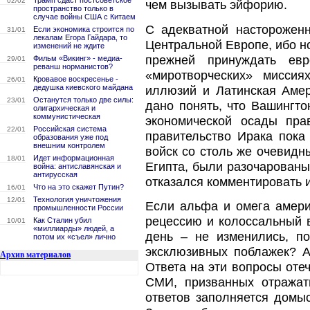
Трамп сдаст постсоветское
02/02
чем вызывать эйфорию.
пространство только в
случае войны США с Китаем
С адекватной насторожен
Если экономика строится по
31/01
лекалам Егора Гайдара, то
Центральной Европе, ибо 
изменений не ждите
прежней принуждать ев
Фильм «Викинг» - медиа-
29/01
реванш норманистов?
«миротворческих» миссия
Кровавое воскресенье -
26/01
дедушка киевского майдана
иллюзий и Латинская Амер
Останутся только две силы:
23/01
дано понять, что Вашингт
олигархическая и
коммунистическая
экономической осады пра
Российская система
22/01
правительство Ирака пок
образования уже под
внешним контролем
войск со столь же очевидн
Идет информационная
18/01
Египта, были разочарованы
война: антиславянская и
антирусская
отказался комментировать и
Что на это скажет Путин?
16/01
Технология уничтожения
12/01
Если альфа и омега амери
промышленности России
рецессию и колоссальный в
Как Сталин убил
10/01
«миллиарды» людей, а
день – не изменились, п
потом их «съел» лично
эксклюзивных поблажек? А
Архив материалов
Ответа на эти вопросы оте
СМИ, призванных отражат
ответов заполняется домы