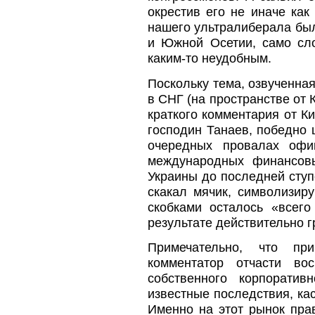
окрестив его не иначе ка
нашего ультралиберала был
и Южной Осетии, само сло
каким-то неудобным.
Поскольку тема, озвученна
в СНГ (на пространстве от 
краткого комментария от Ки
господин Танаев, победно
очередных провалах офи
международных финансовы
Украины до последней ступ
скакал мячик, символизи
скобками осталось «всег
результате действительно г
Примечательно, что пр
комментатор отчасти в
собственного корпорати
известные последствия, к
Именно на этот рынок пра